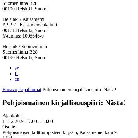
Suomenlinna B28
00190 Helsinki, Suomi
Facebook:
Instagram:
TikTok:
Youtube:
Vimeo:
Helsinki / Kaisaniemi
Avataan
Avataan
Avataan
Avataan
Avataan
PB 231, Kaisaniemenkatu 9
uuteen
uuteen
uuteen
uuteen
uuteen
00171 Helsinki, Suomi
välilehteen
välilehteen
välilehteen
välilehteen
välilehteen
Y-tunnus: 1095646-0
Helsinki/ Suomenlinna
Suomenlinna B28
00190 Helsinki, Suomi
sv
fi
en
Etusivu
Tapahtumat
Pohjois­mainen kirjallisuus­piiri: Nästa!
Pohjois­mainen kirjallisuus­piiri: Nästa!
Ajankohta
11.12.2024
17.00 –
18.00
Osoite
Pohjoismaisen kulttuuripisteen kirjasto, Kaisaniemenkatu 9
Kieli