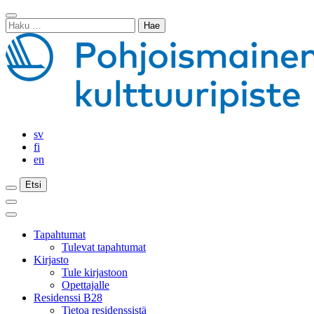
Siirry
Sulje
sisältöön
Haku:
haku
sv
fi
en
Etsi
Etsi
Etsi
Päävalikko
Sulje
päävalikko
Tapahtumat
Tulevat tapahtumat
Kirjasto
Tule kirjastoon
Opettajalle
Residenssi B28
Tietoa residenssistä