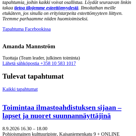
tapahtumia, joihin kaikki voivat osallistua. Löydät seuraavan linkin
takaa
tietoa tilojemme esteettömyydestä
. Ilmoitathan meille
etukäteen, jos sinulla on erityistarpeita esteettömyyteen liittyen.
Teemme parhaamme niiden huomioimiseksi.
Avataan
Tapahtuma Facebookissa
uuteen
välilehteen
Amanda Mannström
Tuottaja (Team leader, julkinen toiminta)
Sänd
Lähetä sähköpostia
+358 10 583 1017
epost
till
Tulevat tapahtumat
amanda.mannstrom@nkk.org
Kaikki tapahtumat
Toimintaa ilmastoahdistuksen sijaan –
lapset ja nuoret suunnannäyttäjinä
8.9.2026
16.30 –
18.00
Pohjoismainen kulttuuripiste, Kaisaniemenkatu 9 + ONLINE