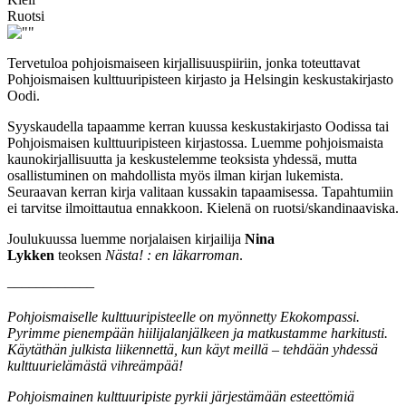
Ruotsi
Tervetuloa pohjoismaiseen kirjallisuuspiiriin, jonka toteuttavat
Pohjoismaisen kulttuuripisteen kirjasto ja Helsingin keskustakirjasto
Oodi.
Syyskaudella tapaamme kerran kuussa keskustakirjasto Oodissa tai
Pohjoismaisen kulttuuripisteen kirjastossa. Luemme pohjoismaista
kaunokirjallisuutta ja keskustelemme teoksista yhdessä, mutta
osallistuminen on mahdollista myös ilman kirjan lukemista.
Seuraavan kerran kirja valitaan kussakin tapaamisessa. Tapahtumiin
ei tarvitse ilmoittautua ennakkoon. Kielenä on ruotsi/skandinaaviska.
Joulukuussa luemme norjalaisen kirjailija
Nina
Lykken
teoksen
Nästa! : en läkarroman
.
––––––––––––
Pohjoismaiselle kulttuuripisteelle on myönnetty Ekokompassi.
Pyrimme pienempään hiilijalanjälkeen ja matkustamme harkitusti.
Käytäthän julkista liikennettä, kun käyt meillä – tehdään yhdessä
kulttuurielämästä vihreämpää!
Pohjoismainen kulttuuripiste pyrkii järjestämään esteettömiä