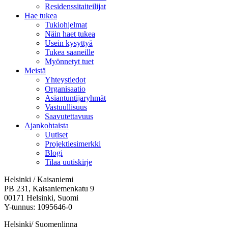
Residenssitaiteilijat
Hae tukea
Tukiohjelmat
Näin haet tukea
Usein kysyttyä
Tukea saaneille
Myönnetyt tuet
Meistä
Yhteystiedot
Organisaatio
Asiantuntijaryhmät
Vastuullisuus
Saavutettavuus
Ajankohtaista
Uutiset
Projektiesimerkki
Blogi
Tilaa uutiskirje
Helsinki / Kaisaniemi
PB 231, Kaisaniemenkatu 9
00171 Helsinki, Suomi
Y-tunnus: 1095646-0
Helsinki/ Suomenlinna