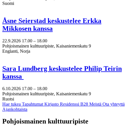
Suomi
Åsne Seierstad keskustelee Erkka
Mikkosen kanssa
22.9.2026
17.00 –
18.00
Pohjoismainen kulttuuripiste, Kaisaniemenkatu 9
Englanti, Norja
Sara Lundberg keskustelee Philip Teirin
kanssa
6.10.2026
17.00 –
18.00
Pohjoismainen kulttuuripiste, Kaisaniemenkatu 9
Ruotsi
Hae tukea
Tapahtumat
Kirjasto
Residenssi B28
Meistä
Ota yhteyttä
Ajankohtaista
Facebook:
Instagram:
TikTok:
Youtube:
Vimeo:
Pohjoismainen kulttuuripiste
Avataan
Avataan
Avataan
Avataan
Avataan