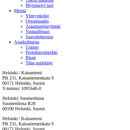
Tukea saaneille
Myönnetyt tuet
Meistä
Yhteystiedot
Organisaatio
Asiantuntijaryhmät
Vastuullisuus
Saavutettavuus
Ajankohtaista
Uutiset
Projektiesimerkki
Blogi
Tilaa uutiskirje
Helsinki / Kaisaniemi
PB 231, Kaisaniemenkatu 9
00171 Helsinki, Suomi
Y-tunnus: 1095646-0
Helsinki/ Suomenlinna
Suomenlinna B28
00190 Helsinki, Suomi
Facebook:
Instagram:
TikTok:
Youtube:
Vimeo:
Helsinki / Kaisaniemi
Avataan
Avataan
Avataan
Avataan
Avataan
PB 231, Kaisaniemenkatu 9
uuteen
uuteen
uuteen
uuteen
uuteen
00171 Helsinki, Suomi