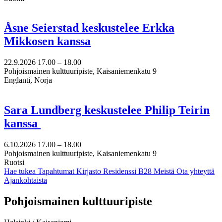
Åsne Seierstad keskustelee Erkka
Mikkosen kanssa
22.9.2026
17.00 –
18.00
Pohjoismainen kulttuuripiste, Kaisaniemenkatu 9
Englanti, Norja
Sara Lundberg keskustelee Philip Teirin
kanssa
6.10.2026
17.00 –
18.00
Pohjoismainen kulttuuripiste, Kaisaniemenkatu 9
Ruotsi
Hae tukea
Tapahtumat
Kirjasto
Residenssi B28
Meistä
Ota yhteyttä
Ajankohtaista
Facebook:
Instagram:
TikTok:
Youtube:
Vimeo:
Pohjoismainen kulttuuripiste
Avataan
Avataan
Avataan
Avataan
Avataan
uuteen
uuteen
uuteen
uuteen
uuteen