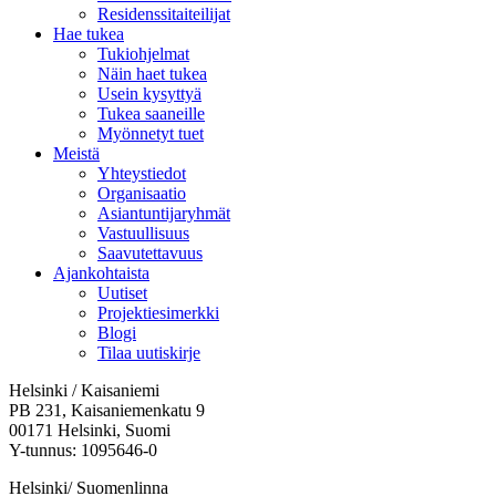
Residenssitaiteilijat
Hae tukea
Tukiohjelmat
Näin haet tukea
Usein kysyttyä
Tukea saaneille
Myönnetyt tuet
Meistä
Yhteystiedot
Organisaatio
Asiantuntijaryhmät
Vastuullisuus
Saavutettavuus
Ajankohtaista
Uutiset
Projektiesimerkki
Blogi
Tilaa uutiskirje
Helsinki / Kaisaniemi
PB 231, Kaisaniemenkatu 9
00171 Helsinki, Suomi
Y-tunnus: 1095646-0
Helsinki/ Suomenlinna