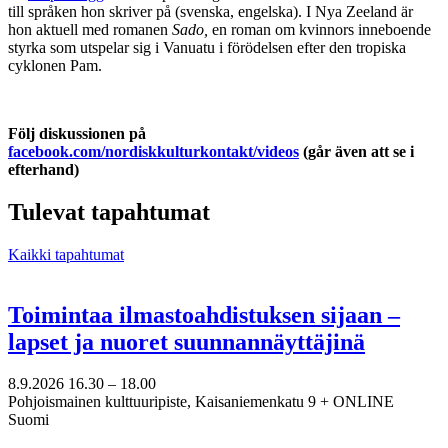
till språken hon skriver på (svenska, engelska). I Nya Zeeland är
hon aktuell med romanen
Sado,
en roman om kvinnors inneboende
styrka
som utspelar sig i Vanuatu i förödelsen efter den tropiska
cyklonen Pam.
Följ diskussionen på
facebook.com/nordiskkulturkontakt/videos
(går även att se i
efterhand)
Tulevat tapahtumat
Kaikki tapahtumat
Toimintaa ilmastoahdistuksen sijaan –
lapset ja nuoret suunnannäyttäjinä
8.9.2026
16.30 –
18.00
Pohjoismainen kulttuuripiste, Kaisaniemenkatu 9 + ONLINE
Suomi