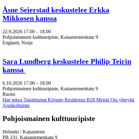
Åsne Seierstad keskustelee Erkka
Mikkosen kanssa
22.9.2026
17.00 –
18.00
Pohjoismainen kulttuuripiste, Kaisaniemenkatu 9
Englanti, Norja
Sara Lundberg keskustelee Philip Teirin
kanssa
6.10.2026
17.00 –
18.00
Pohjoismainen kulttuuripiste, Kaisaniemenkatu 9
Ruotsi
Hae tukea
Tapahtumat
Kirjasto
Residenssi B28
Meistä
Ota yhteyttä
Ajankohtaista
Facebook:
Instagram:
TikTok:
Youtube:
Vimeo:
Pohjoismainen kulttuuripiste
Avataan
Avataan
Avataan
Avataan
Avataan
uuteen
uuteen
uuteen
uuteen
uuteen
Helsinki / Kajsaniemi
välilehteen
välilehteen
välilehteen
välilehteen
välilehteen
PB 231, Kaisaniemenkatu 9