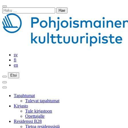
Siirry
Sulje
sisältöön
Haku:
haku
sv
fi
en
Etsi
Etsi
Etsi
Päävalikko
Sulje
päävalikko
Tapahtumat
Tulevat tapahtumat
Kirjasto
Tule kirjastoon
Opettajalle
Residenssi B28
Tietoa residenssistä