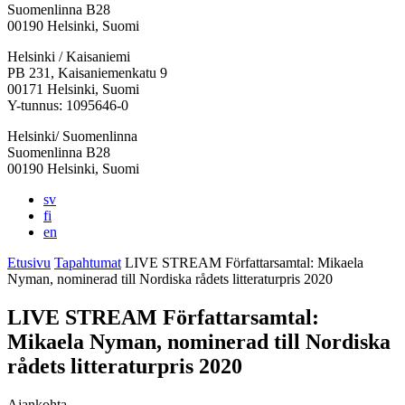
Suomenlinna B28
00190 Helsinki, Suomi
Facebook:
Instagram:
TikTok:
Youtube:
Vimeo:
Helsinki / Kaisaniemi
Avataan
Avataan
Avataan
Avataan
Avataan
PB 231, Kaisaniemenkatu 9
uuteen
uuteen
uuteen
uuteen
uuteen
00171 Helsinki, Suomi
välilehteen
välilehteen
välilehteen
välilehteen
välilehteen
Y-tunnus: 1095646-0
Helsinki/ Suomenlinna
Suomenlinna B28
00190 Helsinki, Suomi
sv
fi
en
Etusivu
Tapahtumat
LIVE STREAM Författarsamtal: Mikaela
Nyman, nominerad till Nordiska rådets litteraturpris 2020
LIVE STREAM Författarsamtal:
Mikaela Nyman, nominerad till Nordiska
rådets litteraturpris 2020
Ajankohta