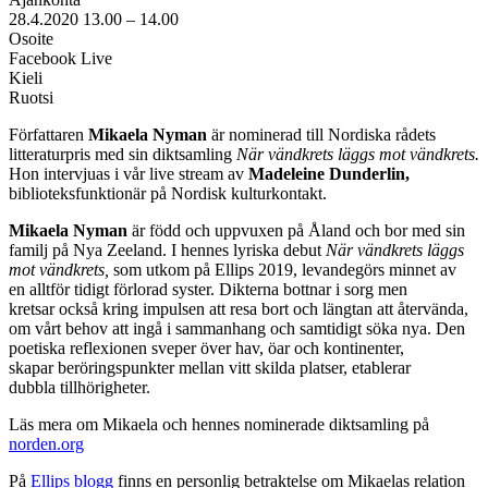
28.4.2020
13.00 –
14.00
Osoite
Facebook Live
Kieli
Ruotsi
Författaren
Mikaela Nyman
är nominerad till Nordiska rådets
litteraturpris med sin diktsamling
När vändkrets läggs mot vändkrets.
Hon intervjuas i vår live stream av
Madeleine
Dunderlin,
biblioteksfunktionär på Nordisk kulturkontakt.
Mikaela Nyman
är född och uppvuxen på Åland och bor med sin
familj på Nya Zeeland. I hennes lyriska debut
När vändkrets läggs
mot vändkrets,
som utkom på Ellips 2019, levandegörs minnet av
en alltför tidigt förlorad syster. Dikterna bottnar i sorg men
kretsar också kring impulsen att resa bort och längtan att återvända,
om vårt behov att ingå i sammanhang och samtidigt söka nya. Den
poetiska reflexionen sveper över hav, öar och kontinenter,
skapar beröringspunkter mellan vitt skilda platser, etablerar
dubbla tillhörigheter.
Läs mera om Mikaela och hennes nominerade diktsamling på
norden.org
På
Ellips blogg
finns en personlig betraktelse om Mikaelas relation