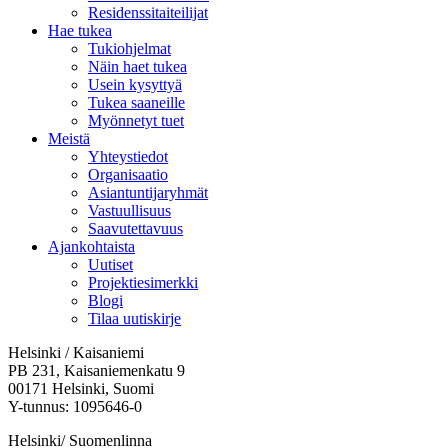
Residenssitaiteilijat
Hae tukea
Tukiohjelmat
Näin haet tukea
Usein kysyttyä
Tukea saaneille
Myönnetyt tuet
Meistä
Yhteystiedot
Organisaatio
Asiantuntijaryhmät
Vastuullisuus
Saavutettavuus
Ajankohtaista
Uutiset
Projektiesimerkki
Blogi
Tilaa uutiskirje
Helsinki / Kaisaniemi
PB 231, Kaisaniemenkatu 9
00171 Helsinki, Suomi
Y-tunnus: 1095646-0
Helsinki/ Suomenlinna