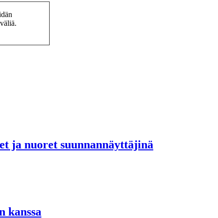
idän
väliä.
set ja nuoret suunnannäyttäjinä
n kanssa