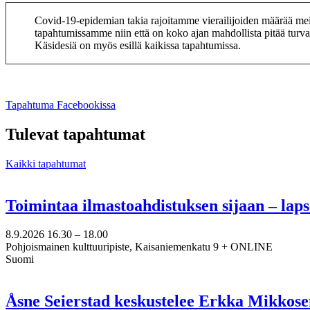
Covid-19-epidemian takia rajoitamme vierailijoiden määrää me
tapahtumissamme niin että on koko ajan mahdollista pitää turva
Käsidesiä on myös esillä kaikissa tapahtumissa.
Avataan
Tapahtuma Facebookissa
uuteen
välilehteen
Tulevat tapahtumat
Kaikki tapahtumat
Toimintaa ilmastoahdistuksen sijaan – lap
8.9.2026
16.30 –
18.00
Pohjoismainen kulttuuripiste, Kaisaniemenkatu 9 + ONLINE
Suomi
Åsne Seierstad keskustelee Erkka Mikkose