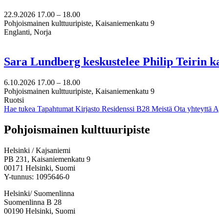
22.9.2026
17.00 –
18.00
Pohjoismainen kulttuuripiste, Kaisaniemenkatu 9
Englanti, Norja
Sara Lundberg keskustelee Philip Teirin 
6.10.2026
17.00 –
18.00
Pohjoismainen kulttuuripiste, Kaisaniemenkatu 9
Ruotsi
Hae tukea
Tapahtumat
Kirjasto
Residenssi B28
Meistä
Ota yhteyttä
A
Facebook:
Instagram:
TikTok:
Youtube:
Vimeo:
Pohjoismainen kulttuuripiste
Avataan
Avataan
Avataan
Avataan
Avataan
uuteen
uuteen
uuteen
uuteen
uuteen
Helsinki / Kajsaniemi
välilehteen
välilehteen
välilehteen
välilehteen
välilehteen
PB 231, Kaisaniemenkatu 9
00171 Helsinki, Suomi
Y-tunnus: 1095646-0
Helsinki/ Suomenlinna
Suomenlinna B 28
00190 Helsinki, Suomi