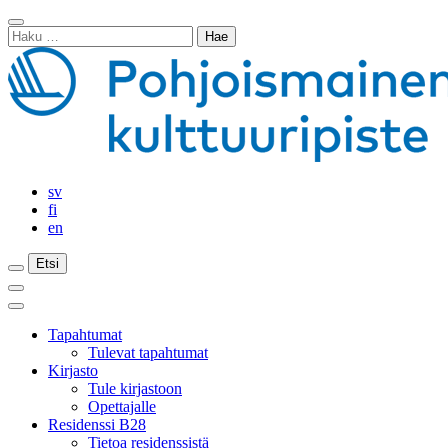
Siirry
Sulje
sisältöön
Haku:
haku
sv
fi
en
Etsi
Etsi
Etsi
Päävalikko
Sulje
päävalikko
Tapahtumat
Tulevat tapahtumat
Kirjasto
Tule kirjastoon
Opettajalle
Residenssi B28
Tietoa residenssistä