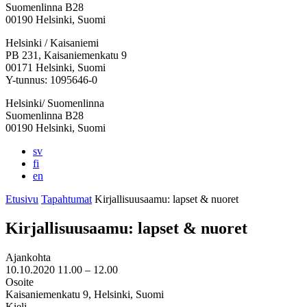
Suomenlinna B28
00190 Helsinki, Suomi
Facebook:
Instagram:
TikTok:
Youtube:
Vimeo:
Helsinki / Kaisaniemi
Avataan
Avataan
Avataan
Avataan
Avataan
PB 231, Kaisaniemenkatu 9
uuteen
uuteen
uuteen
uuteen
uuteen
00171 Helsinki, Suomi
välilehteen
välilehteen
välilehteen
välilehteen
välilehteen
Y-tunnus: 1095646-0
Helsinki/ Suomenlinna
Suomenlinna B28
00190 Helsinki, Suomi
sv
fi
en
Etusivu
Tapahtumat
Kirjallisuusaamu: lapset & nuoret
Kirjallisuusaamu: lapset & nuoret
Ajankohta
10.10.2020
11.00 –
12.00
Osoite
Kaisaniemenkatu 9, Helsinki, Suomi
Kieli