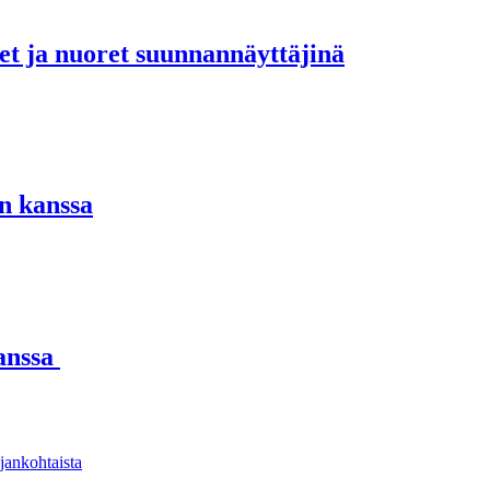
set ja nuoret suunnannäyttäjinä
n kanssa
kanssa
jankohtaista