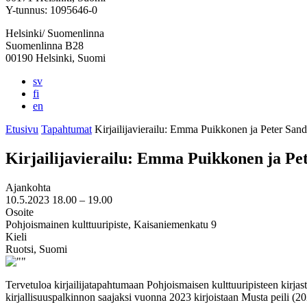
välilehteen
välilehteen
välilehteen
välilehteen
välilehteen
Y-tunnus: 1095646-0
Helsinki/ Suomenlinna
Suomenlinna B28
00190 Helsinki, Suomi
sv
fi
en
Etusivu
Tapahtumat
Kirjailija­vierailu: Emma Puikkonen ja Peter San
Kirjailija­vierailu: Emma Puikkonen ja P
Ajankohta
10.5.2023
18.00 –
19.00
Osoite
Pohjoismainen kulttuuripiste, Kaisaniemenkatu 9
Kieli
Ruotsi, Suomi
Tervetuloa kirjailijatapahtumaan Pohjoismaisen kulttuuripisteen kirj
kirjallisuuspalkinnon saajaksi vuonna 2023 kirjoistaan Musta peili (202