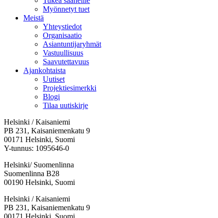
Tukea saaneille
Myönnetyt tuet
Meistä
Yhteystiedot
Organisaatio
Asiantuntijaryhmät
Vastuullisuus
Saavutettavuus
Ajankohtaista
Uutiset
Projektiesimerkki
Blogi
Tilaa uutiskirje
Helsinki / Kaisaniemi
PB 231, Kaisaniemenkatu 9
00171 Helsinki, Suomi
Y-tunnus: 1095646-0
Helsinki/ Suomenlinna
Suomenlinna B28
00190 Helsinki, Suomi
Facebook:
Instagram:
TikTok:
Youtube:
Vimeo:
Helsinki / Kaisaniemi
Avataan
Avataan
Avataan
Avataan
Avataan
PB 231, Kaisaniemenkatu 9
uuteen
uuteen
uuteen
uuteen
uuteen
00171 Helsinki, Suomi