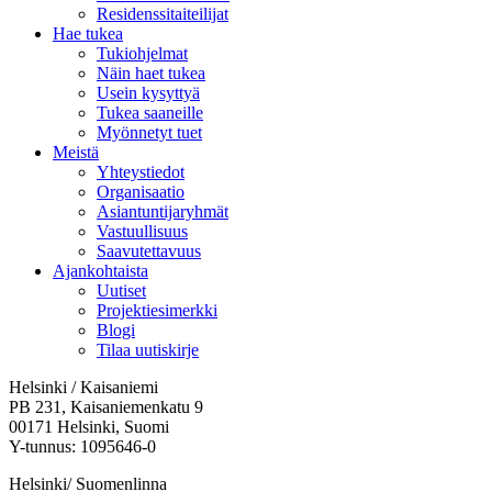
Residenssitaiteilijat
Hae tukea
Tukiohjelmat
Näin haet tukea
Usein kysyttyä
Tukea saaneille
Myönnetyt tuet
Meistä
Yhteystiedot
Organisaatio
Asiantuntijaryhmät
Vastuullisuus
Saavutettavuus
Ajankohtaista
Uutiset
Projektiesimerkki
Blogi
Tilaa uutiskirje
Helsinki / Kaisaniemi
PB 231, Kaisaniemenkatu 9
00171 Helsinki, Suomi
Y-tunnus: 1095646-0
Helsinki/ Suomenlinna