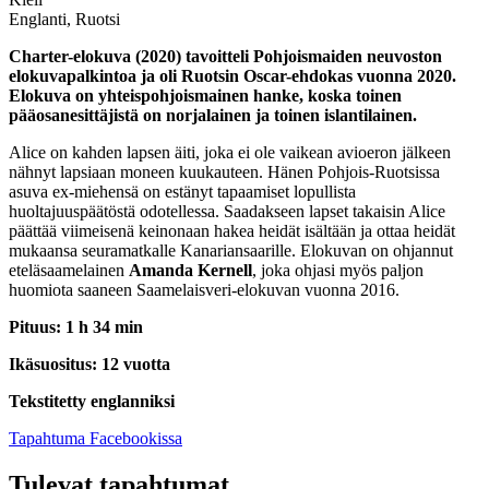
Englanti, Ruotsi
Charter-elokuva (2020) tavoitteli Pohjoismaiden neuvoston
elokuvapalkintoa ja oli Ruotsin Oscar-ehdokas vuonna 2020.
Elokuva on yhteispohjoismainen hanke, koska toinen
pääosanesittäjistä on norjalainen ja toinen islantilainen.
Alice on kahden lapsen äiti, joka ei ole vaikean avioeron jälkeen
nähnyt lapsiaan moneen kuukauteen. Hänen Pohjois-Ruotsissa
asuva ex-miehensä on estänyt tapaamiset lopullista
huoltajuuspäätöstä odotellessa. Saadakseen lapset takaisin Alice
päättää viimeisenä keinonaan hakea heidät isältään ja ottaa heidät
mukaansa seuramatkalle Kanariansaarille. Elokuvan on ohjannut
eteläsaamelainen
Amanda Kernell
, joka ohjasi myös paljon
huomiota saaneen Saamelaisveri-elokuvan vuonna 2016.
Pituus: 1 h 34 min
Ikäsuositus: 12 vuotta
Tekstitetty englanniksi
Avataan
Tapahtuma Facebookissa
uuteen
välilehteen
Tulevat tapahtumat