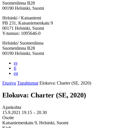
Suomenlinna B28
00190 Helsinki, Suomi
Facebook:
Instagram:
TikTok:
Youtube:
Vimeo:
Helsinki / Kaisaniemi
Avataan
Avataan
Avataan
Avataan
Avataan
PB 231, Kaisaniemenkatu 9
uuteen
uuteen
uuteen
uuteen
uuteen
00171 Helsinki, Suomi
välilehteen
välilehteen
välilehteen
välilehteen
välilehteen
Y-tunnus: 1095646-0
Helsinki/ Suomenlinna
Suomenlinna B28
00190 Helsinki, Suomi
sv
fi
en
Etusivu
Tapahtumat
Elokuva: Charter (SE, 2020)
Elokuva: Charter (SE, 2020)
Ajankohta
15.9.2021
19.15 –
20.30
Osoite
Kaisaniemenkatu 9, Helsinki, Suomi
Kieli