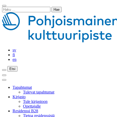
Siirry
Sulje
sisältöön
Haku:
haku
sv
fi
en
Etsi
Etsi
Etsi
Päävalikko
Sulje
päävalikko
Tapahtumat
Tulevat tapahtumat
Kirjasto
Tule kirjastoon
Opettajalle
Residenssi B28
Tietoa residenssistä