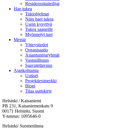
Residenssitaiteilijat
Hae tukea
Tukiohjelmat
Näin haet tukea
Usein kysyttyä
Tukea saaneille
Myönnetyt tuet
Meistä
Yhteystiedot
Organisaatio
Asiantuntijaryhmät
Vastuullisuus
Saavutettavuus
Ajankohtaista
Uutiset
Projektiesimerkki
Blogi
Tilaa uutiskirje
Helsinki / Kaisaniemi
PB 231, Kaisaniemenkatu 9
00171 Helsinki, Suomi
Y-tunnus: 1095646-0
Helsinki/ Suomenlinna