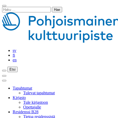
Siirry
Sulje
sisältöön
Haku:
haku
sv
fi
en
Etsi
Etsi
Etsi
Päävalikko
Sulje
päävalikko
Tapahtumat
Tulevat tapahtumat
Kirjasto
Tule kirjastoon
Opettajalle
Residenssi B28
Tietoa residenssistä