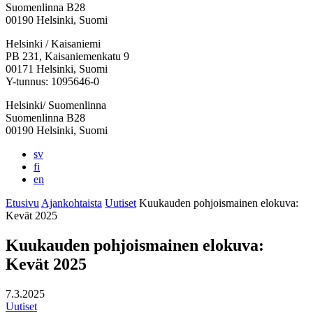
Suomenlinna B28
00190 Helsinki, Suomi
Facebook:
Instagram:
TikTok:
Youtube:
Vimeo:
Helsinki / Kaisaniemi
Avataan
Avataan
Avataan
Avataan
Avataan
PB 231, Kaisaniemenkatu 9
uuteen
uuteen
uuteen
uuteen
uuteen
00171 Helsinki, Suomi
välilehteen
välilehteen
välilehteen
välilehteen
välilehteen
Y-tunnus: 1095646-0
Helsinki/ Suomenlinna
Suomenlinna B28
00190 Helsinki, Suomi
sv
fi
en
Etusivu
Ajankohtaista
Uutiset
Kuukauden pohjoismainen elokuva:
Kevät 2025
Kuukauden pohjoismainen elokuva:
Kevät 2025
7.3.2025
Uutiset