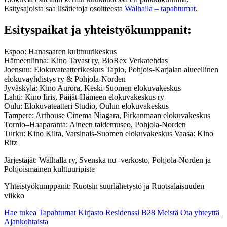
Esitysajoista saa lisätietoja osoitteesta
Walhalla – tapahtumat
.
Esityspaikat ja yhteistyökumppanit:
Espoo: Hanasaaren kulttuurikeskus
Hämeenlinna: Kino Tavast ry, BioRex Verkatehdas
Joensuu: Elokuvateatterikeskus Tapio, Pohjois-Karjalan alueellinen
elokuvayhdistys ry & Pohjola-Norden
Jyväskylä: Kino Aurora, Keski-Suomen elokuvakeskus
Lahti: Kino Iiris, Päijät-Hämeen elokuvakeskus ry
Oulu: Elokuvateatteri Studio, Oulun elokuvakeskus
Tampere: Arthouse Cinema Niagara, Pirkanmaan elokuvakeskus
Tornio–Haaparanta: Aineen taidemuseo, Pohjola-Norden
Turku: Kino Kilta, Varsinais-Suomen elokuvakeskus Vaasa: Kino
Ritz
Järjestäjät: Walhalla ry, Svenska nu -verkosto, Pohjola-Norden ja
Pohjoismainen kulttuuripiste
Yhteistyökumppanit: Ruotsin suurlähetystö ja Ruotsalaisuuden
viikko
Hae tukea
Tapahtumat
Kirjasto
Residenssi B28
Meistä
Ota yhteyttä
Ajankohtaista