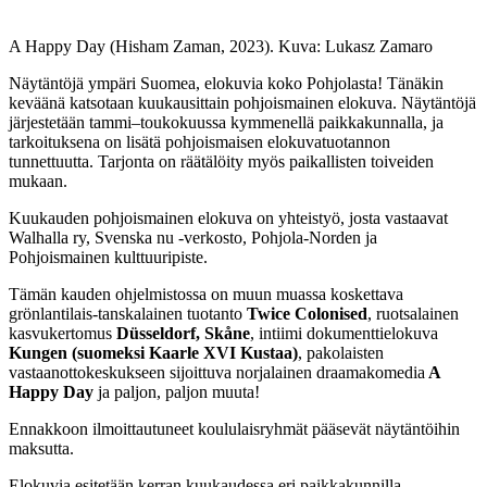
A Happy Day (Hisham Zaman, 2023). Kuva: Lukasz Zamaro
Näytäntöjä ympäri Suomea, elokuvia koko Pohjolasta! Tänäkin
keväänä katsotaan kuukausittain pohjoismainen elokuva. Näytäntöjä
järjestetään tammi–toukokuussa kymmenellä paikkakunnalla, ja
tarkoituksena on lisätä pohjoismaisen elokuvatuotannon
tunnettuutta. Tarjonta on räätälöity myös paikallisten toiveiden
mukaan.
Kuukauden pohjoismainen elokuva on yhteistyö, josta vastaavat
Walhalla ry, Svenska nu -verkosto, Pohjola-Norden ja
Pohjoismainen kulttuuripiste.
Tämän kauden ohjelmistossa on muun muassa koskettava
grönlantilais-tanskalainen tuotanto
Twice Colonised
, ruotsalainen
kasvukertomus
Düsseldorf, Skåne
, intiimi dokumenttielokuva
Kungen (suomeksi Kaarle XVI Kustaa)
, pakolaisten
vastaanottokeskukseen sijoittuva norjalainen draamakomedia
A
Happy Day
ja paljon, paljon muuta!
Ennakkoon ilmoittautuneet koululaisryhmät pääsevät näytäntöihin
maksutta.
Elokuvia esitetään kerran kuukaudessa eri paikkakunnilla.