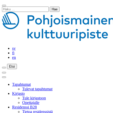
Siirry
Sulje
sisältöön
Haku:
haku
sv
fi
en
Etsi
Etsi
Etsi
Päävalikko
Sulje
päävalikko
Tapahtumat
Tulevat tapahtumat
Kirjasto
Tule kirjastoon
Opettajalle
Residenssi B28
Tietoa residenssistä