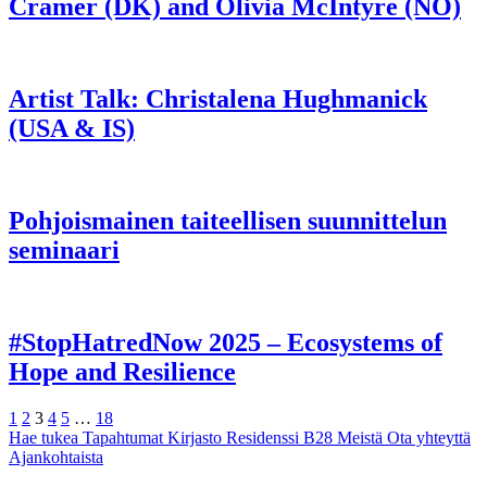
Cramer (DK) and Olivia McIntyre (NO)
Artist Talk: Christalena Hughmanick
(USA & IS)
Pohjoismainen taiteellisen suunnittelun
seminaari
#StopHatredNow 2025 – Ecosystems of
Hope and Resilience
Edellinen
Sivu
Sivu
Sivu
Sivu
Sivu
Sivu
Seuraava
1
2
3
4
5
…
18
Hae tukea
Tapahtumat
Kirjasto
Residenssi B28
Meistä
Ota yhteyttä
Ajankohtaista