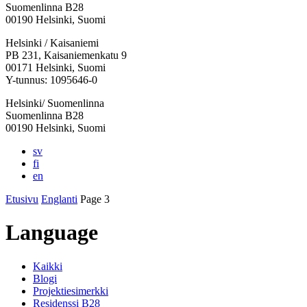
Suomenlinna B28
00190 Helsinki, Suomi
Facebook:
Instagram:
TikTok:
Youtube:
Vimeo:
Helsinki / Kaisaniemi
Avataan
Avataan
Avataan
Avataan
Avataan
PB 231, Kaisaniemenkatu 9
uuteen
uuteen
uuteen
uuteen
uuteen
00171 Helsinki, Suomi
välilehteen
välilehteen
välilehteen
välilehteen
välilehteen
Y-tunnus: 1095646-0
Helsinki/ Suomenlinna
Suomenlinna B28
00190 Helsinki, Suomi
sv
fi
en
Etusivu
Englanti
Page 3
Language
Kaikki
Blogi
Projektiesimerkki
Residenssi B28