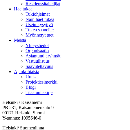
Residenssitaiteilijat
Hae tukea
Tukiohjelmat
Näin haet tukea
Usein kysyttyä
Tukea saaneille
Myönnetyt tuet
Meistä
Yhteystiedot
Organisaatio
Asiantuntijaryhmät
Vastuullisuus
Saavutettavuus
Ajankohtaista
Uutiset
Projektiesimerkki
Blogi
Tilaa uutiskirje
Helsinki / Kaisaniemi
PB 231, Kaisaniemenkatu 9
00171 Helsinki, Suomi
Y-tunnus: 1095646-0
Helsinki/ Suomenlinna