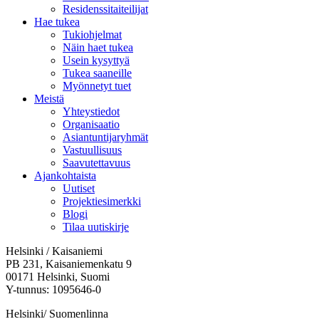
Residenssitaiteilijat
Hae tukea
Tukiohjelmat
Näin haet tukea
Usein kysyttyä
Tukea saaneille
Myönnetyt tuet
Meistä
Yhteystiedot
Organisaatio
Asiantuntijaryhmät
Vastuullisuus
Saavutettavuus
Ajankohtaista
Uutiset
Projektiesimerkki
Blogi
Tilaa uutiskirje
Helsinki / Kaisaniemi
PB 231, Kaisaniemenkatu 9
00171 Helsinki, Suomi
Y-tunnus: 1095646-0
Helsinki/ Suomenlinna