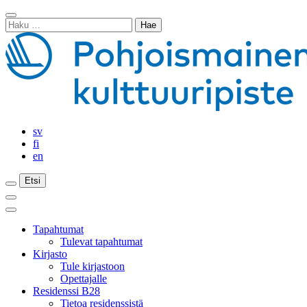
Siirry
Sulje
sisältöön
Haku:
haku
sv
fi
en
Etsi
Etsi
Etsi
Päävalikko
Sulje
päävalikko
Tapahtumat
Tulevat tapahtumat
Kirjasto
Tule kirjastoon
Opettajalle
Residenssi B28
Tietoa residenssistä