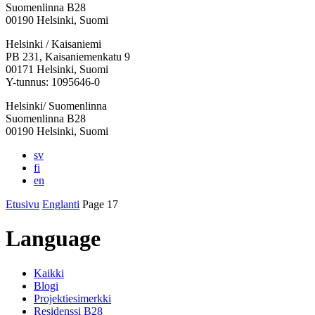
Suomenlinna B28
00190 Helsinki, Suomi
Facebook:
Instagram:
TikTok:
Youtube:
Vimeo:
Helsinki / Kaisaniemi
Avataan
Avataan
Avataan
Avataan
Avataan
PB 231, Kaisaniemenkatu 9
uuteen
uuteen
uuteen
uuteen
uuteen
00171 Helsinki, Suomi
välilehteen
välilehteen
välilehteen
välilehteen
välilehteen
Y-tunnus: 1095646-0
Helsinki/ Suomenlinna
Suomenlinna B28
00190 Helsinki, Suomi
sv
fi
en
Etusivu
Englanti
Page 17
Language
Kaikki
Blogi
Projektiesimerkki
Residenssi B28