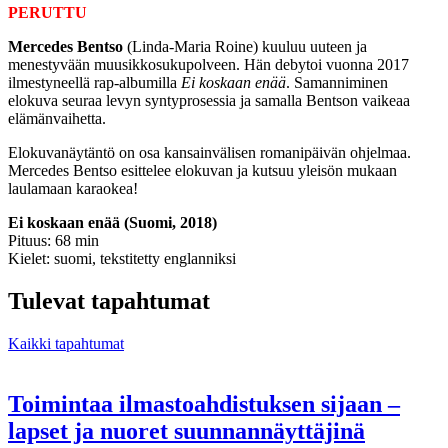
PERUTTU
Mercedes Bentso
(Linda-Maria Roine) kuuluu uuteen ja
menestyvään muusikkosukupolveen. Hän debytoi vuonna 2017
ilmestyneellä rap-albumilla
Ei koskaan enää
. Samanniminen
elokuva seuraa levyn syntyprosessia ja samalla Bentson vaikeaa
elämänvaihetta.
Elokuvanäytäntö on osa kansainvälisen romanipäivän ohjelmaa.
Mercedes Bentso esittelee elokuvan ja kutsuu yleisön mukaan
laulamaan karaokea!
Ei koskaan enää (Suomi, 2018)
Pituus: 68 min
Kielet: suomi, tekstitetty englanniksi
Tulevat tapahtumat
Kaikki tapahtumat
Toimintaa ilmastoahdistuksen sijaan –
lapset ja nuoret suunnannäyttäjinä