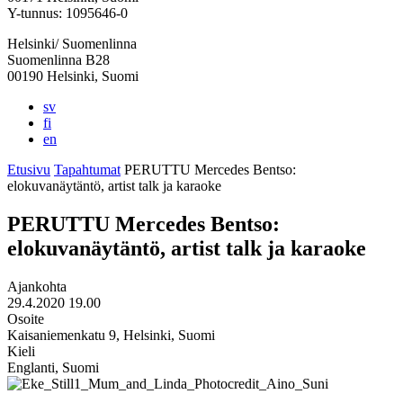
välilehteen
välilehteen
välilehteen
välilehteen
välilehteen
Y-tunnus: 1095646-0
Helsinki/ Suomenlinna
Suomenlinna B28
00190 Helsinki, Suomi
sv
fi
en
Etusivu
Tapahtumat
PERUTTU Mercedes Bentso:
elokuvanäytäntö, artist talk ja karaoke
PERUTTU Mercedes Bentso:
elokuvanäytäntö, artist talk ja karaoke
Ajankohta
29.4.2020 19.00
Osoite
Kaisaniemenkatu 9, Helsinki, Suomi
Kieli
Englanti, Suomi