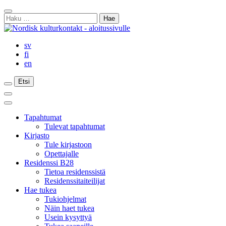
Siirry
Sulje
sisältöön
Haku:
haku
sv
fi
en
Etsi
Etsi
Etsi
Päävalikko
Sulje
päävalikko
Tapahtumat
Tulevat tapahtumat
Kirjasto
Tule kirjastoon
Opettajalle
Residenssi B28
Tietoa residenssistä
Residenssitaiteilijat
Hae tukea
Tukiohjelmat
Näin haet tukea
Usein kysyttyä