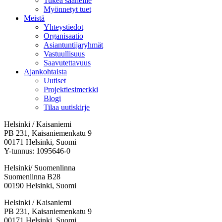
Tukea saaneille
Myönnetyt tuet
Meistä
Yhteystiedot
Organisaatio
Asiantuntijaryhmät
Vastuullisuus
Saavutettavuus
Ajankohtaista
Uutiset
Projektiesimerkki
Blogi
Tilaa uutiskirje
Helsinki / Kaisaniemi
PB 231, Kaisaniemenkatu 9
00171 Helsinki, Suomi
Y-tunnus: 1095646-0
Helsinki/ Suomenlinna
Suomenlinna B28
00190 Helsinki, Suomi
Facebook:
Instagram:
TikTok:
Youtube:
Vimeo:
Helsinki / Kaisaniemi
Avataan
Avataan
Avataan
Avataan
Avataan
PB 231, Kaisaniemenkatu 9
uuteen
uuteen
uuteen
uuteen
uuteen
00171 Helsinki, Suomi