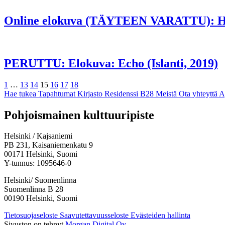
Online elokuva (TÄYTEEN VARATTU): Ho
PERUTTU: Elokuva: Echo (Islanti, 2019)
Edellinen
Sivu
Sivu
Sivu
Sivu
Sivu
Sivu
Sivu
Seuraava
1
…
13
14
15
16
17
18
Hae tukea
Tapahtumat
Kirjasto
Residenssi B28
Meistä
Ota yhteyttä
A
Facebook:
Instagram:
TikTok:
Youtube:
Vimeo:
Pohjoismainen kulttuuripiste
Avataan
Avataan
Avataan
Avataan
Avataan
uuteen
uuteen
uuteen
uuteen
uuteen
Helsinki / Kajsaniemi
välilehteen
välilehteen
välilehteen
välilehteen
välilehteen
PB 231, Kaisaniemenkatu 9
00171 Helsinki, Suomi
Y-tunnus: 1095646-0
Helsinki/ Suomenlinna
Suomenlinna B 28
00190 Helsinki, Suomi
Tietosuojaseloste
Saavutettavuusseloste
Evästeiden hallinta
Sivuston on tehnyt
Morgan Digital Oy
.