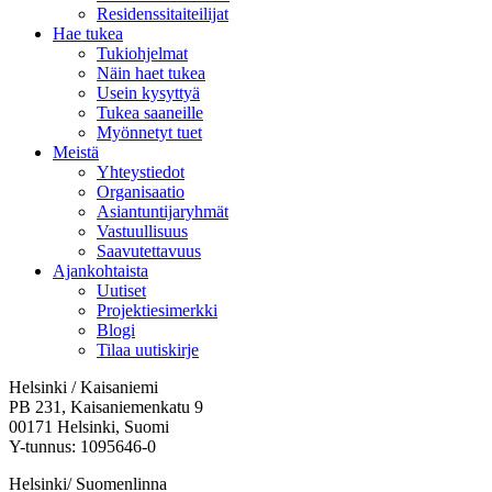
Residenssitaiteilijat
Hae tukea
Tukiohjelmat
Näin haet tukea
Usein kysyttyä
Tukea saaneille
Myönnetyt tuet
Meistä
Yhteystiedot
Organisaatio
Asiantuntijaryhmät
Vastuullisuus
Saavutettavuus
Ajankohtaista
Uutiset
Projektiesimerkki
Blogi
Tilaa uutiskirje
Helsinki / Kaisaniemi
PB 231, Kaisaniemenkatu 9
00171 Helsinki, Suomi
Y-tunnus: 1095646-0
Helsinki/ Suomenlinna