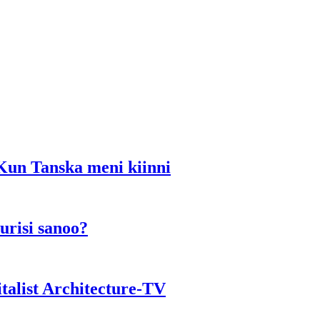
un Tanska meni kiinni
risi sanoo?
alist Architecture-TV