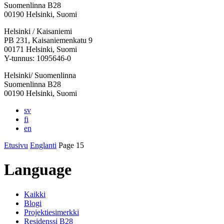
Suomenlinna B28
00190 Helsinki, Suomi
Facebook:
Instagram:
TikTok:
Youtube:
Vimeo:
Helsinki / Kaisaniemi
Avataan
Avataan
Avataan
Avataan
Avataan
PB 231, Kaisaniemenkatu 9
uuteen
uuteen
uuteen
uuteen
uuteen
00171 Helsinki, Suomi
välilehteen
välilehteen
välilehteen
välilehteen
välilehteen
Y-tunnus: 1095646-0
Helsinki/ Suomenlinna
Suomenlinna B28
00190 Helsinki, Suomi
sv
fi
en
Etusivu
Englanti
Page 15
Language
Kaikki
Blogi
Projektiesimerkki
Residenssi B28