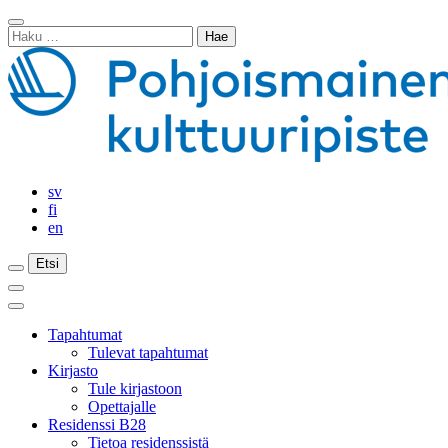
Siirry
Sulje
sisältöön
Haku:
haku
sv
fi
en
Etsi
Etsi
Etsi
Päävalikko
Sulje
päävalikko
Tapahtumat
Tulevat tapahtumat
Kirjasto
Tule kirjastoon
Opettajalle
Residenssi B28
Tietoa residenssistä