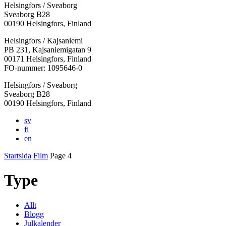
Helsingfors / Sveaborg
Sveaborg B28
00190 Helsingfors, Finland
Facebook:
Instagram:
TikTok:
Youtube:
Vimeo:
Helsingfors / Kajsaniemi
Öppnas
Öppnas
Öppnas
Öppnas
Öppnas
PB 231, Kajsaniemigatan 9
i
i
i
i
i
00171 Helsingfors, Finland
en
en
en
en
en
FO-nummer: 1095646-0
ny
ny
ny
ny
ny
Helsingfors / Sveaborg
flik
flik
flik
flik
flik
Sveaborg B28
00190 Helsingfors, Finland
sv
fi
en
Startsida
Film
Page 4
Type
Allt
Blogg
Julkalender