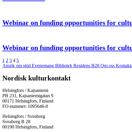
Webinar on funding opportunities for cult
Webinar on funding opportunities for cult
Föregående
Sida
Sida
Sida
Sida
Sida
Nästa
1
2
3
4
5
Ansök om stöd
Evenemang
Bibliotek
Residens B28
Om oss
Kontakt
Facebook:
Instagram:
TikTok:
Youtube:
Vimeo:
Nordisk kulturkontakt
Öppnas
Öppnas
Öppnas
Öppnas
Öppnas
i
i
i
i
i
Helsingfors / Kajsaniemi
en
en
en
en
en
PB 231, Kajsaniemigatan 9
ny
ny
ny
ny
ny
00171 Helsingfors, Finland
flik
flik
flik
flik
flik
FO-nummer: 1095646-0
Helsingfors / Sveaborg
Sveaborg B 28
00190 Helsingfors, Finland