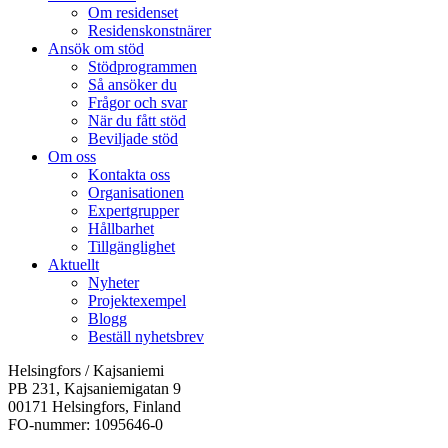
Om residenset
Residenskonstnärer
Ansök om stöd
Stödprogrammen
Så ansöker du
Frågor och svar
När du fått stöd
Beviljade stöd
Om oss
Kontakta oss
Organisationen
Expertgrupper
Hållbarhet
Tillgänglighet
Aktuellt
Nyheter
Projektexempel
Blogg
Beställ nyhetsbrev
Helsingfors / Kajsaniemi
PB 231, Kajsaniemigatan 9
00171 Helsingfors, Finland
FO-nummer: 1095646-0