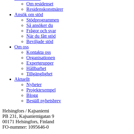
Om residenset
Residenskonstnärer
Ansök om stöd
Stödprogrammen
Så ansöker du
Frågor och svar
När du fått stöd
Beviljade stöd
Om oss
Kontakta oss
Organisationen
Expertgrupper
Hållbarhet
Tillgänglighet
Aktuellt
Nyheter
Projektexempel
Blogg
Beställ nyhetsbrev
Helsingfors / Kajsaniemi
PB 231, Kajsaniemigatan 9
00171 Helsingfors, Finland
FO-nummer: 1095646-0