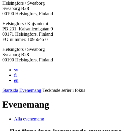
Helsingfors / Sveaborg
Sveaborg B28
00190 Helsingfors, Finland
Facebook:
Instagram:
TikTok:
Youtube:
Vimeo:
Helsingfors / Kajsaniemi
Öppnas
Öppnas
Öppnas
Öppnas
Öppnas
PB 231, Kajsaniemigatan 9
i
i
i
i
i
00171 Helsingfors, Finland
en
en
en
en
en
FO-nummer: 1095646-0
ny
ny
ny
ny
ny
Helsingfors / Sveaborg
flik
flik
flik
flik
flik
Sveaborg B28
00190 Helsingfors, Finland
sv
fi
en
Startsida
Evenemang
Tecknade serier i fokus
Evenemang
Alla evenemang