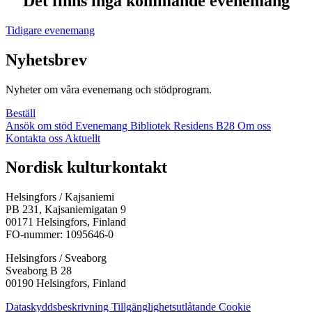
Det finns inga kommande evenemang
Tidigare evenemang
Nyhetsbrev
Nyheter om våra evenemang och stödprogram.
Beställ
Ansök om stöd
Evenemang
Bibliotek
Residens B28
Om oss
Kontakta oss
Aktuellt
Facebook:
Instagram:
TikTok:
Youtube:
Vimeo:
Nordisk kulturkontakt
Öppnas
Öppnas
Öppnas
Öppnas
Öppnas
i
i
i
i
i
Helsingfors / Kajsaniemi
en
en
en
en
en
PB 231, Kajsaniemigatan 9
ny
ny
ny
ny
ny
00171 Helsingfors, Finland
flik
flik
flik
flik
flik
FO-nummer: 1095646-0
Helsingfors / Sveaborg
Sveaborg B 28
00190 Helsingfors, Finland
Dataskyddsbeskrivning
Tillgänglighetsutlåtande
Cookie