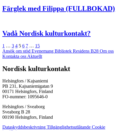
Färglek med Filippa (FULLBOKAD)
Vadå Nordisk kulturkontakt?
Föregående
Sida
Sida
Sida
Sida
Sida
Sida
Sida
Nästa
1
…
3
4
5
6
7
…
15
Ansök om stöd
Evenemang
Bibliotek
Residens B28
Om oss
Kontakta oss
Aktuellt
Facebook:
Instagram:
TikTok:
Youtube:
Vimeo:
Nordisk kulturkontakt
Öppnas
Öppnas
Öppnas
Öppnas
Öppnas
i
i
i
i
i
Helsingfors / Kajsaniemi
en
en
en
en
en
PB 231, Kajsaniemigatan 9
ny
ny
ny
ny
ny
00171 Helsingfors, Finland
flik
flik
flik
flik
flik
FO-nummer: 1095646-0
Helsingfors / Sveaborg
Sveaborg B 28
00190 Helsingfors, Finland
Dataskyddsbeskrivning
Tillgänglighetsutlåtande
Cookie