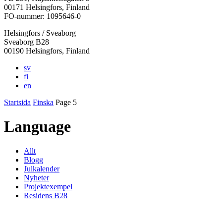
i
i
i
i
i
00171 Helsingfors, Finland
en
en
en
en
en
FO-nummer: 1095646-0
ny
ny
ny
ny
ny
Helsingfors / Sveaborg
flik
flik
flik
flik
flik
Sveaborg B28
00190 Helsingfors, Finland
sv
fi
en
Startsida
Finska
Page 5
Language
Allt
Blogg
Julkalender
Nyheter
Projektexempel
Residens B28