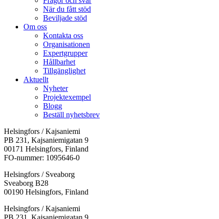
Frågor och svar
När du fått stöd
Beviljade stöd
Om oss
Kontakta oss
Organisationen
Expertgrupper
Hållbarhet
Tillgänglighet
Aktuellt
Nyheter
Projektexempel
Blogg
Beställ nyhetsbrev
Helsingfors / Kajsaniemi
PB 231, Kajsaniemigatan 9
00171 Helsingfors, Finland
FO-nummer: 1095646-0
Helsingfors / Sveaborg
Sveaborg B28
00190 Helsingfors, Finland
Facebook:
Instagram:
TikTok:
Youtube:
Vimeo:
Helsingfors / Kajsaniemi
Öppnas
Öppnas
Öppnas
Öppnas
Öppnas
PB 231, Kajsaniemigatan 9