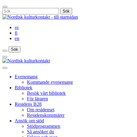
Gå
Stäng
till
Sök
sökfält
innehåll
efter:
sv
fi
en
Sök
Sök
Sök
Huvudmeny
Stäng
huvudmenyn
Evenemang
Kommande evenemang
Bibliotek
Besök vårt bibliotek
För läraren
Residens B28
Om residenset
Residenskonstnärer
Ansök om stöd
Stödprogrammen
Så ansöker du