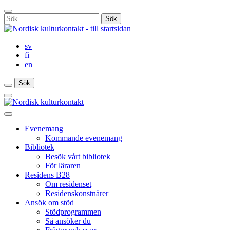
Gå
Stäng
till
Sök
sökfält
innehåll
efter:
sv
fi
en
Sök
Sök
Sök
Huvudmeny
Stäng
huvudmenyn
Evenemang
Kommande evenemang
Bibliotek
Besök vårt bibliotek
För läraren
Residens B28
Om residenset
Residenskonstnärer
Ansök om stöd
Stödprogrammen
Så ansöker du