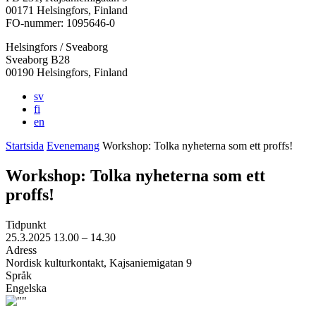
i
i
i
i
i
00171 Helsingfors, Finland
en
en
en
en
en
FO-nummer: 1095646-0
ny
ny
ny
ny
ny
Helsingfors / Sveaborg
flik
flik
flik
flik
flik
Sveaborg B28
00190 Helsingfors, Finland
sv
fi
en
Startsida
Evenemang
Workshop: Tolka nyheterna som ett proffs!
Workshop: Tolka nyheterna som ett
proffs!
Tidpunkt
25.3.2025
13.00 –
14.30
Adress
Nordisk kulturkontakt, Kajsaniemigatan 9
Språk
Engelska