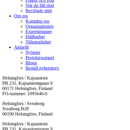
Frågor och svar
När du fått stöd
Beviljade stöd
Om oss
Kontakta oss
Organisationen
Expertgrupper
Hållbarhet
Tillgänglighet
Aktuellt
Nyheter
Projektexempel
Blogg
Beställ nyhetsbrev
Helsingfors / Kajsaniemi
PB 231, Kajsaniemigatan 9
00171 Helsingfors, Finland
FO-nummer: 1095646-0
Helsingfors / Sveaborg
Sveaborg B28
00190 Helsingfors, Finland
Facebook:
Instagram:
TikTok:
Youtube:
Vimeo:
Helsingfors / Kajsaniemi
Öppnas
Öppnas
Öppnas
Öppnas
Öppnas
PB 231, Kajsaniemigatan 9