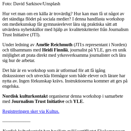
Foto: David Sarkisov/Unsplash
Hur vet man om en källa är trovärdig? Hur kan man få ut något av
det ständiga flödet på sociala medier? I denna handfasta workshop
om mediekunskap får gymnasieelever lära sig praktiska sätt att
utvärdera nyhetskällor med hjälp av kvalitetskriterier från Journalism
Trust Initiative (JTI).
Under ledning av
Amélie Reichmuth
(JTI:s representant i Norden)
och tillsammans med
Heidi Finnilä
, journalist på YLE, ges en unik
möjlighet att prata direkt med yrkesverksamma journalister och lära
sig hur de arbetar.
Det här är en workshop som är utformad för att få igång
diskussioner och utveckla förmågor som både elever och lärare har
nytta av. Ingen förkunskap krävs. Instruktionerna kommer att ges på
engelska.
Nordisk kulturkontakt
organiserar denna workshop i samarbete
med
Journalism Trust Initiative
och
YLE
.
Registreringen sker via Kultus.
––––––––––––