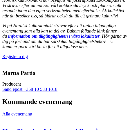
Nordisk kulturkontakt har beviljats miljöcertifikatet Ekokompassen.
Vi strävar efter att minska vårt koldioxidavtryck och planerar allt
resande inom den egna verksamheten med eftertanke. Åk kollektivt
när du besöker oss, så bidrar också du till ett grönare kulturliv!
Vi på Nordisk kulturkontakt strävar efter att ordna tillgängliga
evenemang som alla kan ta del av. Bakom följande länk finner
du
information om tillgängligheten i våra lokaliteter
. Hör gärna av
dig på förhand om du har särskilda tillgänglighetsbehov – vi
kommer göra vårt bästa för att tillgodose dem.
Öppnas
Registrera dig
i
en
ny
Martta Partio
flik
Producent
Sänd
Sänd epost
+358 10 583 1018
epost
till
Kommande evenemang
martta.partio@nkk.org
Alla evenemang