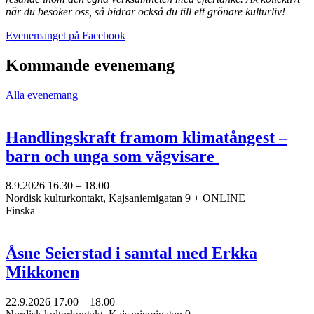
när du besöker oss, så bidrar också du till ett grönare kulturliv!
Öppnas
Evenemanget på Facebook
i
en
Kommande evenemang
ny
flik
Alla evenemang
Handlingskraft framom klimatångest –
barn och unga som vägvisare
8.9.2026
16.30 –
18.00
Nordisk kulturkontakt, Kajsaniemigatan 9 + ONLINE
Finska
Åsne Seierstad i samtal med Erkka
Mikkonen
22.9.2026
17.00 –
18.00