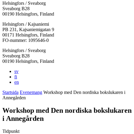
Helsingfors / Sveaborg
Sveaborg B28
00190 Helsingfors, Finland
Facebook:
Instagram:
TikTok:
Youtube:
Vimeo:
Helsingfors / Kajsaniemi
Öppnas
Öppnas
Öppnas
Öppnas
Öppnas
PB 231, Kajsaniemigatan 9
i
i
i
i
i
00171 Helsingfors, Finland
en
en
en
en
en
FO-nummer: 1095646-0
ny
ny
ny
ny
ny
Helsingfors / Sveaborg
flik
flik
flik
flik
flik
Sveaborg B28
00190 Helsingfors, Finland
sv
fi
en
Startsida
Evenemang
Workshop med Den nordiska bokslukaren i
Annegården
Workshop med Den nordiska bokslukaren
i Annegården
Tidpunkt