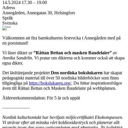
14.5.2024
17.30 –
19.00
Adress
Annegården, Annegatan 30, Helsingfors
Språk
Svenska
Välkommen att fira barnkulturens festvecka i Annegården med på
en poesistund!
Vi läser dikter ur
”Råttan Bettan och masken Baudelaire”
av
Annika Sandelin
. Vi pratar om dikterna och kommer också att skapa
egna dikter.
Det läsfrämjande projektet
Den nordiska bokslukaren
har skapat
pedagogiskt material till över 50 nordiska bilderböcker som finns
tillgängliga på
https://bokslukaren.org/
. Du hittar inspirationsfrågor
även till Råttan Bettan och Masken Baudelaire på webbplatsen.
Åldersrekommendation: För 5 år och uppåt
––––––––––––
Nordisk kulturkontakt har beviljats miljöcertifikatet Ekokompassen.
Vi strävar efter att minska vårt koldioxidavtryck och planerar allt
resande inom den egna verksamheten med eftertanke. Åk kollektivt