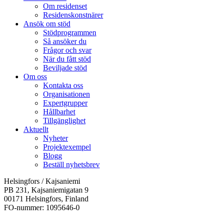
Om residenset
Residenskonstnärer
Ansök om stöd
Stödprogrammen
Så ansöker du
Frågor och svar
När du fått stöd
Beviljade stöd
Om oss
Kontakta oss
Organisationen
Expertgrupper
Hållbarhet
Tillgänglighet
Aktuellt
Nyheter
Projektexempel
Blogg
Beställ nyhetsbrev
Helsingfors / Kajsaniemi
PB 231, Kajsaniemigatan 9
00171 Helsingfors, Finland
FO-nummer: 1095646-0