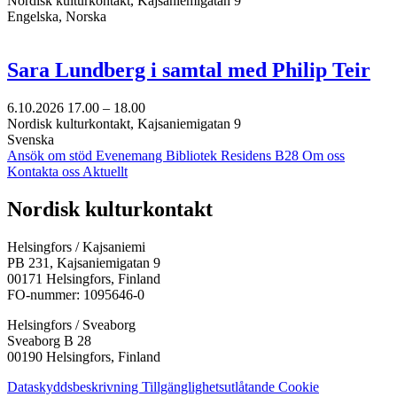
Nordisk kulturkontakt, Kajsaniemigatan 9
Engelska, Norska
Sara Lundberg i samtal med Philip Teir
6.10.2026
17.00 –
18.00
Nordisk kulturkontakt, Kajsaniemigatan 9
Svenska
Ansök om stöd
Evenemang
Bibliotek
Residens B28
Om oss
Kontakta oss
Aktuellt
Facebook:
Instagram:
TikTok:
Youtube:
Vimeo:
Nordisk kulturkontakt
Öppnas
Öppnas
Öppnas
Öppnas
Öppnas
i
i
i
i
i
Helsingfors / Kajsaniemi
en
en
en
en
en
PB 231, Kajsaniemigatan 9
ny
ny
ny
ny
ny
00171 Helsingfors, Finland
flik
flik
flik
flik
flik
FO-nummer: 1095646-0
Helsingfors / Sveaborg
Sveaborg B 28
00190 Helsingfors, Finland
Dataskyddsbeskrivning
Tillgänglighetsutlåtande
Cookie