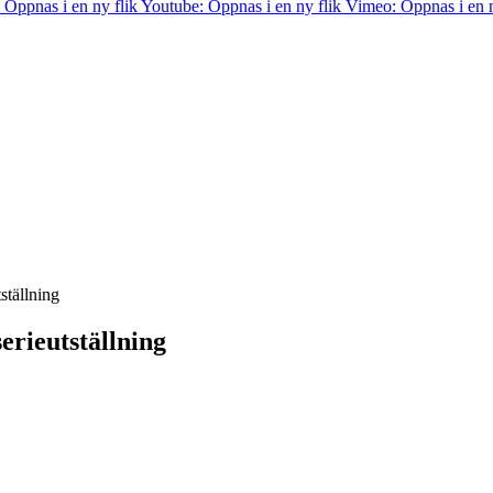
 Öppnas i en ny flik
Youtube: Öppnas i en ny flik
Vimeo: Öppnas i en n
ställning
erieutställning