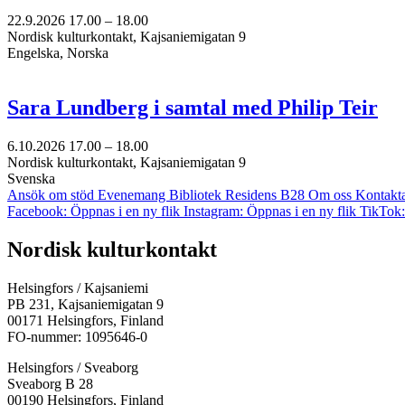
22.9.2026
17.00 –
18.00
Nordisk kulturkontakt, Kajsaniemigatan 9
Engelska, Norska
Sara Lundberg i samtal med Philip Teir
6.10.2026
17.00 –
18.00
Nordisk kulturkontakt, Kajsaniemigatan 9
Svenska
Ansök om stöd
Evenemang
Bibliotek
Residens B28
Om oss
Kontakt
Facebook: Öppnas i en ny flik
Instagram: Öppnas i en ny flik
TikTok:
Nordisk kulturkontakt
Helsingfors / Kajsaniemi
PB 231, Kajsaniemigatan 9
00171 Helsingfors, Finland
FO-nummer: 1095646-0
Helsingfors / Sveaborg
Sveaborg B 28
00190 Helsingfors, Finland