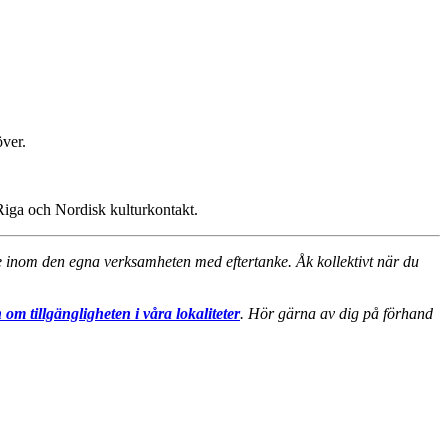
över.
Riga och Nordisk kulturkontakt.
nde inom den egna verksamheten med eftertanke. Åk kollektivt när du
 om tillgängligheten i våra lokaliteter
. Hör gärna av dig på förhand