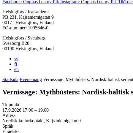
Facebook: Öppnas i en ny flik
Instagram: Öppnas i en ny flik
TikTok:
Helsingfors / Kajsaniemi
PB 231, Kajsaniemigatan 9
00171 Helsingfors, Finland
FO-nummer: 1095646-0
Helsingfors / Sveaborg
Sveaborg B28
00190 Helsingfors, Finland
sv
fi
en
Startsida
Evenemang
Vernissage: Mythbústers: Nordisk-baltisk serieut
Vernissage: Mythbústers: Nordisk-baltisk s
Tidpunkt
17.9.2026
17.00 –
19.00
Adress
Nordisk kulturkontakt, Kajsaniemigatan 9
Språk
Engelska