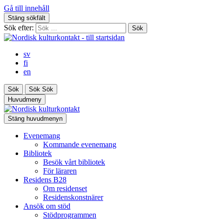
Gå till innehåll
Stäng sökfält
Sök efter:
sv
fi
en
Sök
Sök
Sök
Huvudmeny
Stäng huvudmenyn
Evenemang
Kommande evenemang
Bibliotek
Besök vårt bibliotek
För läraren
Residens B28
Om residenset
Residenskonstnärer
Ansök om stöd
Stödprogrammen