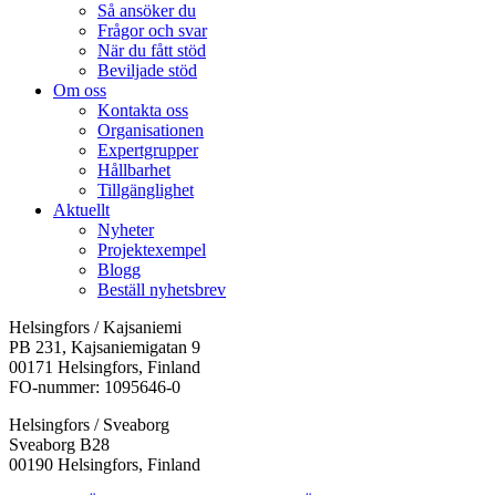
Så ansöker du
Frågor och svar
När du fått stöd
Beviljade stöd
Om oss
Kontakta oss
Organisationen
Expertgrupper
Hållbarhet
Tillgänglighet
Aktuellt
Nyheter
Projektexempel
Blogg
Beställ nyhetsbrev
Helsingfors / Kajsaniemi
PB 231, Kajsaniemigatan 9
00171 Helsingfors, Finland
FO-nummer: 1095646-0
Helsingfors / Sveaborg
Sveaborg B28
00190 Helsingfors, Finland