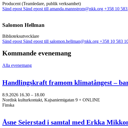
Producent (Teamledare, publik verksamhet)
Sänd epost
Sänd epost till amanda.mannstrom@nkk.org
+358 10 583
Salomon Hellman
Biblioteksutvecklare
Sänd epost
Sänd epost till salomon.hellman@nkk.org
+358 10 583 1
Kommande evenemang
Alla evenemang
Handlingskraft framom klimatångest – ba
8.9.2026
16.30 –
18.00
Nordisk kulturkontakt, Kajsaniemigatan 9 + ONLINE
Finska
Åsne Seierstad i samtal med Erkka Mikko