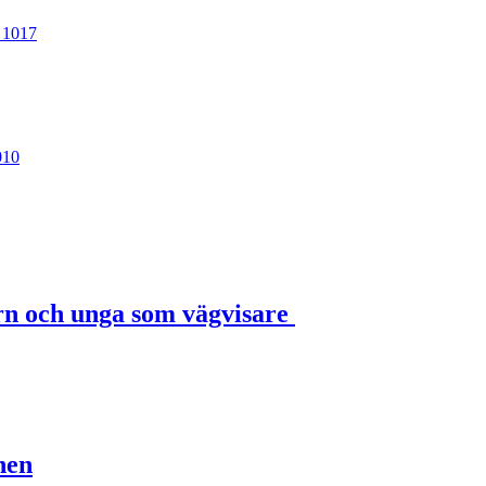
 1017
010
rn och unga som vägvisare
nen