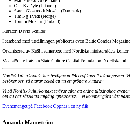
Mari Ahokoivu (Finland)
Ona Kvašytė (Litauen)
Søren Glosimodt Mosdal (Danmark)
Tim Ng Tvedt (Norge)
Tommi Musturi (Finland)
Kurator: David Schilter
I samband med utställningen publiceras även Baltic Comics Magazine š
Organiserad av Kuš! i samarbete med Nordiska ministerrådets kontor i 
Med stöd av Latvian State Culture Capital Foundation, Nordiska minis
Nordisk kulturkontakt har beviljats miljöcertifikatet Ekokompassen. V
besöker oss, så bidrar också du till ett grönare kulturliv!
Vi på Nordisk kulturkontakt strävar efter att ordna tillgängliga even
om du har särskilda tillgänglighetsbehov – vi kommer göra vårt bästa 
Evenemanget på Facebook
Öppnas i en ny flik
Amanda Mannström