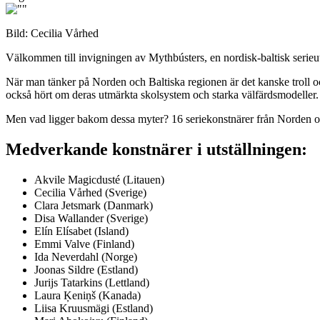
Bild: Cecilia Vårhed
Välkommen till invigningen av Mythbústers, en nordisk-baltisk serieut
När man tänker på Norden och Baltiska regionen är det kanske troll o
också hört om deras utmärkta skolsystem och starka välfärdsmodeller.
Men vad ligger bakom dessa myter? 16 seriekonstnärer från Norden och
Medverkande konstnärer i utställningen:
Akvile Magicdusté (Litauen)
Cecilia Vårhed (Sverige)
Clara Jetsmark (Danmark)
Disa Wallander (Sverige)
Elín Elísabet (Island)
Emmi Valve (Finland)
Ida Neverdahl (Norge)
Joonas Sildre (Estland)
Jurijs Tatarkins (Lettland)
Laura Ķeniņš (Kanada)
Liisa Kruusmägi (Estland)