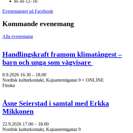
lö–sö 12–16
Öppnas
Evenemanget på Facebook
i
en
Kommande evenemang
ny
flik
Alla evenemang
Handlingskraft framom klimatångest –
barn och unga som vägvisare
8.9.2026
16.30 –
18.00
Nordisk kulturkontakt, Kajsaniemigatan 9 + ONLINE
Finska
Åsne Seierstad i samtal med Erkka
Mikkonen
22.9.2026
17.00 –
18.00
Nordisk kulturkontakt, Kajsaniemigatan 9