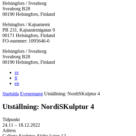
Helsingfors / Sveaborg
Sveaborg B28
00190 Helsingfors, Finland
Facebook:
Instagram:
TikTok:
Youtube:
Vimeo:
Helsingfors / Kajsaniemi
Öppnas
Öppnas
Öppnas
Öppnas
Öppnas
PB 231, Kajsaniemigatan 9
i
i
i
i
i
00171 Helsingfors, Finland
en
en
en
en
en
FO-nummer: 1095646-0
ny
ny
ny
ny
ny
Helsingfors / Sveaborg
flik
flik
flik
flik
flik
Sveaborg B28
00190 Helsingfors, Finland
sv
fi
en
Startsida
Evenemang
Utställning: NordiSKulptur 4
Utställning: NordiSKulptur 4
Tidpunkt
24.11
– 18.12.2022
Adress
Galleria Sculptor, Södra kajen 12