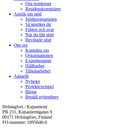
Om residenset
Residenskonstnärer
Ansök om stöd
Stödprogrammen
Så ansöker du
Frågor och svar
När du fått stöd
Beviljade stöd
Om oss
Kontakta oss
Organisationen
Expertgrupper
Hållbarhet
Tillgänglighet
Aktuellt
Nyheter
Projektexempel
Blogg
Beställ nyhetsbrev
Helsingfors / Kajsaniemi
PB 231, Kajsaniemigatan 9
00171 Helsingfors, Finland
FO-nummer: 1095646-0