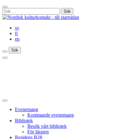
Gå
Stäng
till
Sök
sökfält
innehåll
efter:
sv
fi
en
Sök
Sök
Sök
Huvudmeny
Stäng
huvudmenyn
Evenemang
Kommande evenemang
Bibliotek
Besök vårt bibliotek
För läraren
Residens B28