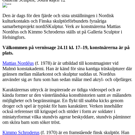
Den är dags för den fjärde och sista utställningen i Nordisk
kulturkontakts och Finska skulptörförbundets fyraåriga
samarbetsprojekt nordiSKulptur. Verk av konstnärerna Mattias
Nordéus och Kimmo Schroderus ställs ut på Galleria Sculptor i
Helsingfors.
Välkommen på vernissage 24.11 kl.
17–19, konstnärerna är på
plats.
Mattias Nordéus
(f. 1978) är är utbildad till konstmagister vid
Malmö konstakademi. Han är känd för sina kantiga träskulpturer där
gränsen mellan målarkonst och skulptur suddas ut. Nordéus
använder sig av furu som han sedan målar med akryl- och oljefärger.
Karaktärernas uttryck är inspirerade av tidiga videospel och av
kända former ur den västerländska konsthistorien samt av målandets
möjligheter och begränsningar. En flykt till snabba kicks genom
droger och spel är typiskt för hans karaktärer. Verken innehåller
också referenser till krigsspel och strider i form av soldater i
miniatyrformat vilka stundvis agerar beskyddare, stundvis påminner
om sköra barn som söker tröst.
Kimmo Schroderus
(f. 1970) är en framstående finsk skulptör. Han