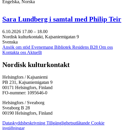
Engelska, Norska
Sara Lundberg i samtal med Philip Teir
6.10.2026
17.00 –
18.00
Nordisk kulturkontakt, Kajsaniemigatan 9
Svenska
Ansök om stöd
Evenemang
Bibliotek
Residens B28
Om oss
Kontakta oss
Aktuellt
Facebook:
Instagram:
TikTok:
Youtube:
Vimeo:
Nordisk kulturkontakt
Öppnas
Öppnas
Öppnas
Öppnas
Öppnas
i
i
i
i
i
Helsingfors / Kajsaniemi
en
en
en
en
en
PB 231, Kajsaniemigatan 9
ny
ny
ny
ny
ny
00171 Helsingfors, Finland
flik
flik
flik
flik
flik
FO-nummer: 1095646-0
Helsingfors / Sveaborg
Sveaborg B 28
00190 Helsingfors, Finland
Dataskyddsbeskrivning
Tillgänglighetsutlåtande
Cookie
inställningar