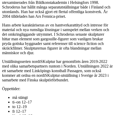
utexaminerades från Bildkonstakademin i Helsingfors 1998.
Schroderus har hållit många separatutställningar både i Finland och
utomlands. Han har också gjort ett flertal offentliga konstverk. År
2004 tilldelades han Ars Fennica-priset.
Hans arbete karaktäriseras av en hantverkarattityd och intresse för
material och nya rumsliga lösningar i samspelet mellan verken och
det omkringliggande utrymmet. I Schroderus senaste skulpturer
hittar man element som gargouille-figurer som vanligen brukar
pryda gotiska byggnader samt referenser till science fiction och
skräckfilmer. Skulpturernas figurer är ofta blandningar mellan
människor och djur.
Utställningsserien nordiSKulptur har genomförts åren 2019-2022
med olika samarbetspartners runtom i Norden. Utställningen 2022 är
ett samarbete med Linköpings konsthall Passagen, som också
kommer att ordna en nordiSKulptur-utställning i Sverige år 2023 i
samarbete med Finska skulptörförbundet.
Öppettider:
må stängt
ti–on 12–17
to 12–19
fr 12–17