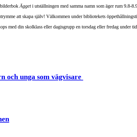
 bilderbok
Ägget
i utställningen med samma namn som äger rum 9.8-8.9 i
 utrymme att skapa själv! Välkommen under bibliotekets öppethållningsti
ps med din skolklass eller dagisgrupp en torsdag eller fredag under tid
rn och unga som vägvisare
nen