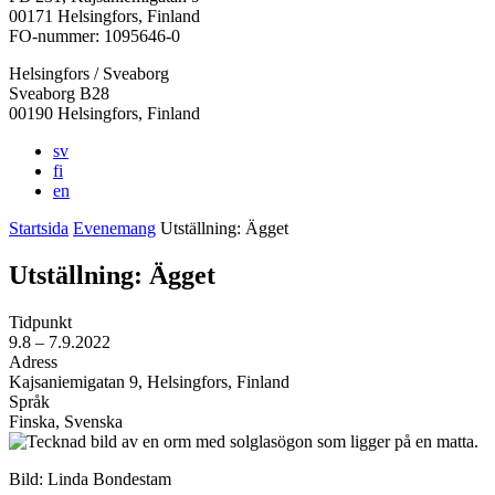
i
i
i
i
i
00171 Helsingfors, Finland
en
en
en
en
en
FO-nummer: 1095646-0
ny
ny
ny
ny
ny
Helsingfors / Sveaborg
flik
flik
flik
flik
flik
Sveaborg B28
00190 Helsingfors, Finland
sv
fi
en
Startsida
Evenemang
Utställning: Ägget
Utställning: Ägget
Tidpunkt
9.8
– 7.9.2022
Adress
Kajsaniemigatan 9, Helsingfors, Finland
Språk
Finska, Svenska
Bild: Linda Bondestam