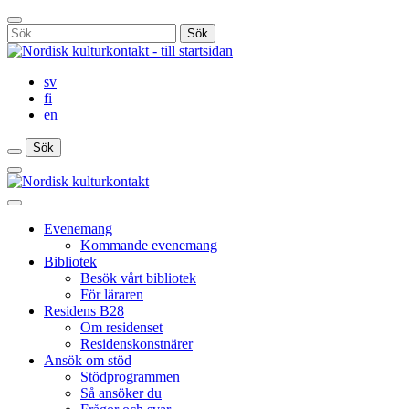
Gå
Stäng
till
Sök
sökfält
innehåll
efter:
sv
fi
en
Sök
Sök
Sök
Huvudmeny
Stäng
huvudmenyn
Evenemang
Kommande evenemang
Bibliotek
Besök vårt bibliotek
För läraren
Residens B28
Om residenset
Residenskonstnärer
Ansök om stöd
Stödprogrammen
Så ansöker du