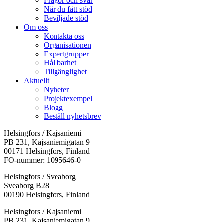
Frågor och svar
När du fått stöd
Beviljade stöd
Om oss
Kontakta oss
Organisationen
Expertgrupper
Hållbarhet
Tillgänglighet
Aktuellt
Nyheter
Projektexempel
Blogg
Beställ nyhetsbrev
Helsingfors / Kajsaniemi
PB 231, Kajsaniemigatan 9
00171 Helsingfors, Finland
FO-nummer: 1095646-0
Helsingfors / Sveaborg
Sveaborg B28
00190 Helsingfors, Finland
Facebook:
Instagram:
TikTok:
Youtube:
Vimeo:
Helsingfors / Kajsaniemi
Öppnas
Öppnas
Öppnas
Öppnas
Öppnas
PB 231, Kajsaniemigatan 9