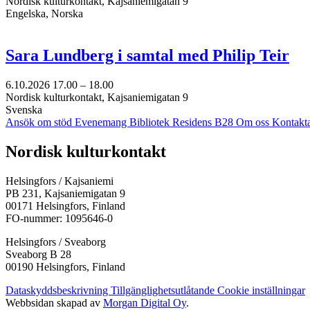
Nordisk kulturkontakt, Kajsaniemigatan 9
Engelska, Norska
Sara Lundberg i samtal med Philip Teir
6.10.2026
17.00 –
18.00
Nordisk kulturkontakt, Kajsaniemigatan 9
Svenska
Ansök om stöd
Evenemang
Bibliotek
Residens B28
Om oss
Kontakt
Facebook:
Instagram:
TikTok:
Youtube:
Vimeo:
Nordisk kulturkontakt
Öppnas
Öppnas
Öppnas
Öppnas
Öppnas
i
i
i
i
i
Helsingfors / Kajsaniemi
en
en
en
en
en
PB 231, Kajsaniemigatan 9
ny
ny
ny
ny
ny
00171 Helsingfors, Finland
flik
flik
flik
flik
flik
FO-nummer: 1095646-0
Helsingfors / Sveaborg
Sveaborg B 28
00190 Helsingfors, Finland
Dataskyddsbeskrivning
Tillgänglighetsutlåtande
Cookie inställningar
Webbsidan skapad av
Morgan Digital Oy
.