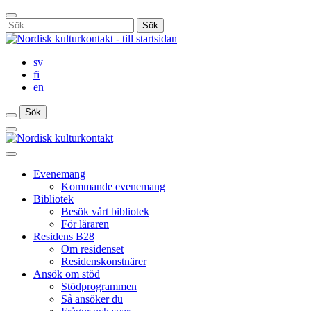
Gå
Stäng
till
Sök
sökfält
innehåll
efter:
sv
fi
en
Sök
Sök
Sök
Huvudmeny
Stäng
huvudmenyn
Evenemang
Kommande evenemang
Bibliotek
Besök vårt bibliotek
För läraren
Residens B28
Om residenset
Residenskonstnärer
Ansök om stöd
Stödprogrammen
Så ansöker du