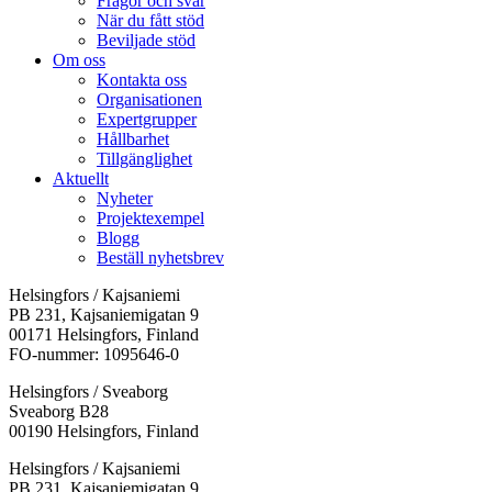
Frågor och svar
När du fått stöd
Beviljade stöd
Om oss
Kontakta oss
Organisationen
Expertgrupper
Hållbarhet
Tillgänglighet
Aktuellt
Nyheter
Projektexempel
Blogg
Beställ nyhetsbrev
Helsingfors / Kajsaniemi
PB 231, Kajsaniemigatan 9
00171 Helsingfors, Finland
FO-nummer: 1095646-0
Helsingfors / Sveaborg
Sveaborg B28
00190 Helsingfors, Finland
Facebook:
Instagram:
TikTok:
Youtube:
Vimeo:
Helsingfors / Kajsaniemi
Öppnas
Öppnas
Öppnas
Öppnas
Öppnas
PB 231, Kajsaniemigatan 9