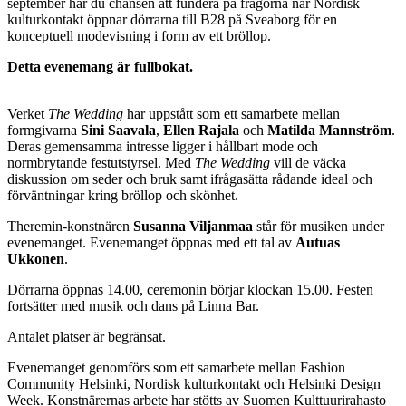
september har du chansen att fundera på frågorna när Nordisk
kulturkontakt öppnar dörrarna till B28 på Sveaborg för en
konceptuell modevisning i form av ett bröllop.
Detta evenemang är fullbokat.
Verket
The Wedding
har uppstått som ett samarbete mellan
formgivarna
Sini Saavala
,
Ellen Rajala
och
Matilda Mannström
.
Deras gemensamma intresse ligger i hållbart mode och
normbrytande festutstyrsel. Med
The Wedding
vill de väcka
diskussion om seder och bruk samt ifrågasätta rådande ideal och
förväntningar kring bröllop och skönhet.
Theremin-konstnären
Susanna Viljanmaa
står för musiken under
evenemanget. Evenemanget öppnas med ett tal av
Autuas
Ukkonen
.
Dörrarna öppnas 14.00, ceremonin börjar klockan 15.00. Festen
fortsätter med musik och dans på Linna Bar.
Antalet platser är begränsat.
Evenemanget genomförs som ett samarbete mellan Fashion
Community Helsinki, Nordisk kulturkontakt och Helsinki Design
Week. Konstnärernas arbete har stötts av Suomen Kulttuurirahasto