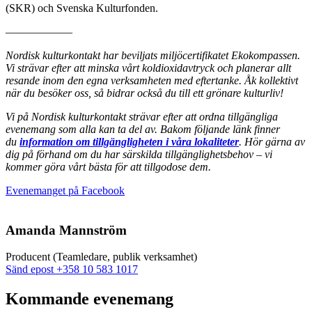
(SKR) och Svenska Kulturfonden.
––––––––––––
Nordisk kulturkontakt har beviljats miljöcertifikatet Ekokompassen.
Vi strävar efter att minska vårt koldioxidavtryck och planerar allt
resande inom den egna verksamheten med eftertanke. Åk kollektivt
när du besöker oss, så bidrar också du till ett grönare kulturliv!
Vi på Nordisk kulturkontakt strävar efter att ordna tillgängliga
evenemang som alla kan ta del av. Bakom följande länk finner
du
information om tillgängligheten i våra lokaliteter
. Hör gärna av
dig på förhand om du har särskilda tillgänglighetsbehov – vi
kommer göra vårt bästa för att tillgodose dem.
Öppnas
Evenemanget på Facebook
i
en
ny
Amanda Mannström
flik
Producent (Teamledare, publik verksamhet)
Sänd
Sänd epost
+358 10 583 1017
epost
till
Kommande evenemang
amanda.mannstrom@nkk.org