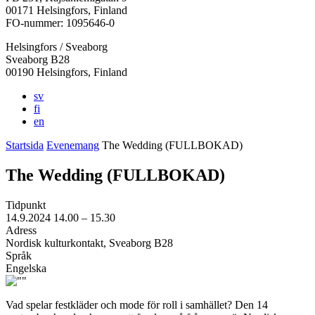
i
i
i
i
i
00171 Helsingfors, Finland
en
en
en
en
en
FO-nummer: 1095646-0
ny
ny
ny
ny
ny
Helsingfors / Sveaborg
flik
flik
flik
flik
flik
Sveaborg B28
00190 Helsingfors, Finland
sv
fi
en
Startsida
Evenemang
The Wedding (FULLBOKAD)
The Wedding (FULLBOKAD)
Tidpunkt
14.9.2024
14.00 –
15.30
Adress
Nordisk kulturkontakt, Sveaborg B28
Språk
Engelska
Vad spelar festkläder och mode för roll i samhället? Den 14