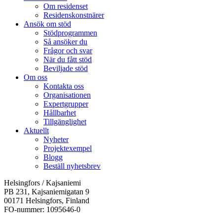
Om residenset
Residenskonstnärer
Ansök om stöd
Stödprogrammen
Så ansöker du
Frågor och svar
När du fått stöd
Beviljade stöd
Om oss
Kontakta oss
Organisationen
Expertgrupper
Hållbarhet
Tillgänglighet
Aktuellt
Nyheter
Projektexempel
Blogg
Beställ nyhetsbrev
Helsingfors / Kajsaniemi
PB 231, Kajsaniemigatan 9
00171 Helsingfors, Finland
FO-nummer: 1095646-0