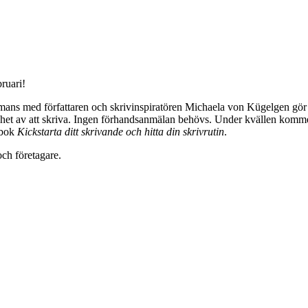
ruari!
mmans med författaren och skrivinspiratören Michaela von Kügelgen gör v
renhet av att skriva. Ingen förhandsanmälan behövs. Under kvällen komme
 bok
Kickstarta ditt skrivande och hitta din skrivrutin
.
och företagare.