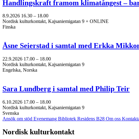
Handlingskraft framom klimatångest – ba
8.9.2026
16.30 –
18.00
Nordisk kulturkontakt, Kajsaniemigatan 9 + ONLINE
Finska
Åsne Seierstad i samtal med Erkka Mikko
22.9.2026
17.00 –
18.00
Nordisk kulturkontakt, Kajsaniemigatan 9
Engelska, Norska
Sara Lundberg i samtal med Philip Teir
6.10.2026
17.00 –
18.00
Nordisk kulturkontakt, Kajsaniemigatan 9
Svenska
Ansök om stöd
Evenemang
Bibliotek
Residens B28
Om oss
Kontakt
Facebook:
Instagram:
TikTok:
Youtube:
Vimeo:
Nordisk kulturkontakt
Öppnas
Öppnas
Öppnas
Öppnas
Öppnas