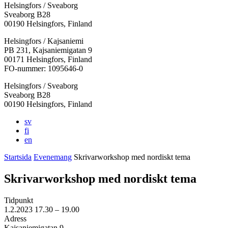
Helsingfors / Sveaborg
Sveaborg B28
00190 Helsingfors, Finland
Facebook:
Instagram:
TikTok:
Youtube:
Vimeo:
Helsingfors / Kajsaniemi
Öppnas
Öppnas
Öppnas
Öppnas
Öppnas
PB 231, Kajsaniemigatan 9
i
i
i
i
i
00171 Helsingfors, Finland
en
en
en
en
en
FO-nummer: 1095646-0
ny
ny
ny
ny
ny
Helsingfors / Sveaborg
flik
flik
flik
flik
flik
Sveaborg B28
00190 Helsingfors, Finland
sv
fi
en
Startsida
Evenemang
Skrivarworkshop med nordiskt tema
Skrivarworkshop med nordiskt tema
Tidpunkt
1.2.2023
17.30 –
19.00
Adress
Kajsaniemigatan 9