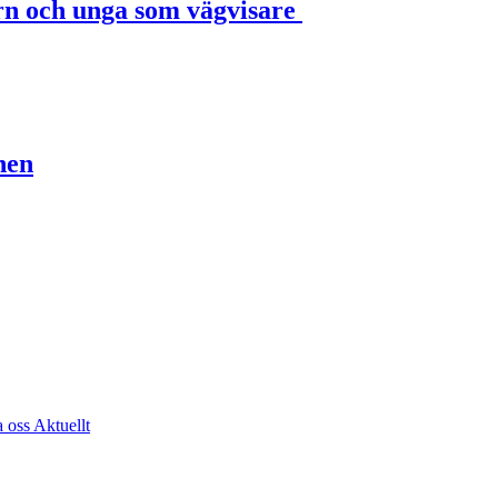
rn och unga som vägvisare
nen
a oss
Aktuellt