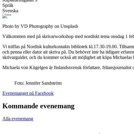
Språk
Svenska
Photo by VD Photography on Unsplash
Välkommen med på skrivarworkshop med nordiskt tema onsdag 1 feb
Vi träffas på Nordisk kulturkontakts bibliotek kl.17.30-19.00. Tillsa
och penna eller dator att skriva på. Du behöver inte ha tidigare erfa
skrivarguider, och du kommer också att möjlighet att köpa Michaelas
Michaela von Kügelgen är finlandssvensk författare, frilansjournalist 
Foto: Jennifer Sandström
Öppnas
Evenemanget på Facebook
i
en
Kommande evenemang
ny
flik
Alla evenemang