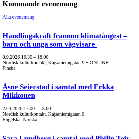
en
Kommande evenemang
ny
flik
Alla evenemang
Handlingskraft framom klimatångest –
barn och unga som vägvisare
8.9.2026
16.30 –
18.00
Nordisk kulturkontakt, Kajsaniemigatan 9 + ONLINE
Finska
Åsne Seierstad i samtal med Erkka
Mikkonen
22.9.2026
17.00 –
18.00
Nordisk kulturkontakt, Kajsaniemigatan 9
Engelska, Norska
Sara Lundberg i samtal med Philip Teir