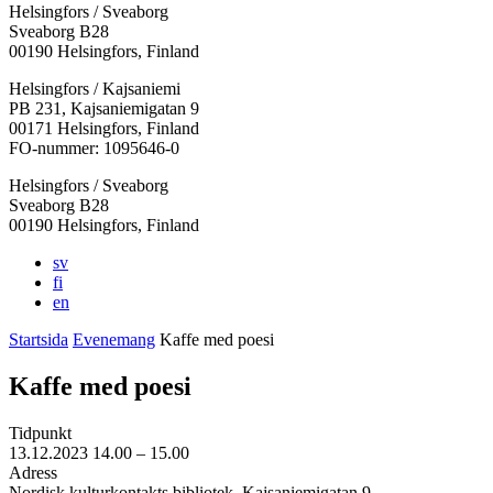
Helsingfors / Sveaborg
Sveaborg B28
00190 Helsingfors, Finland
Facebook:
Instagram:
TikTok:
Youtube:
Vimeo:
Helsingfors / Kajsaniemi
Öppnas
Öppnas
Öppnas
Öppnas
Öppnas
PB 231, Kajsaniemigatan 9
i
i
i
i
i
00171 Helsingfors, Finland
en
en
en
en
en
FO-nummer: 1095646-0
ny
ny
ny
ny
ny
Helsingfors / Sveaborg
flik
flik
flik
flik
flik
Sveaborg B28
00190 Helsingfors, Finland
sv
fi
en
Startsida
Evenemang
Kaffe med poesi
Kaffe med poesi
Tidpunkt
13.12.2023
14.00 –
15.00
Adress
Nordisk kulturkontakts bibliotek, Kajsaniemigatan 9