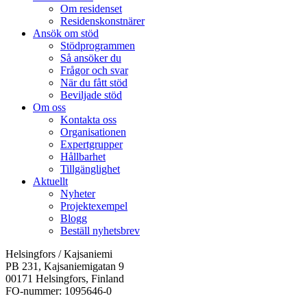
Om residenset
Residenskonstnärer
Ansök om stöd
Stödprogrammen
Så ansöker du
Frågor och svar
När du fått stöd
Beviljade stöd
Om oss
Kontakta oss
Organisationen
Expertgrupper
Hållbarhet
Tillgänglighet
Aktuellt
Nyheter
Projektexempel
Blogg
Beställ nyhetsbrev
Helsingfors / Kajsaniemi
PB 231, Kajsaniemigatan 9
00171 Helsingfors, Finland
FO-nummer: 1095646-0