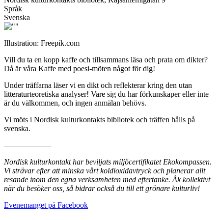
Språk
Svenska
Illustration: Freepik.com
Vill du ta en kopp kaffe och tillsammans läsa och prata om dikter?
Då är våra Kaffe med poesi-möten något för dig!
Under träffarna läser vi en dikt och reflekterar kring den utan
litteraturteoretiska analyser! Vare sig du har förkunskaper eller inte
är du välkommen, och ingen anmälan behövs.
Vi möts i Nordisk kulturkontakts bibliotek och träffen hålls på
svenska.
––––––––––––
Nordisk kulturkontakt har beviljats miljöcertifikatet Ekokompassen.
Vi strävar efter att minska vårt koldioxidavtryck och planerar allt
resande inom den egna verksamheten med eftertanke. Åk kollektivt
när du besöker oss, så bidrar också du till ett grönare kulturliv!
Öppnas
Evenemanget på Facebook
i