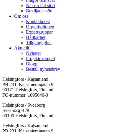
Frågor och svar
När du fått stöd
Beviljade stöd
Om oss
Kontakta oss
Organisationen
Expertgrupper
Hållbarhet
Tillgänglighet
Aktuellt
Nyheter
Projektexempel
Blogg
Beställ nyhetsbrev
Helsingfors / Kajsaniemi
PB 231, Kajsaniemigatan 9
00171 Helsingfors, Finland
FO-nummer: 1095646-0
Helsingfors / Sveaborg
Sveaborg B28
00190 Helsingfors, Finland
Facebook:
Instagram:
TikTok:
Youtube:
Vimeo:
Helsingfors / Kajsaniemi
Öppnas
Öppnas
Öppnas
Öppnas
Öppnas
PB 231, Kajsaniemigatan 9