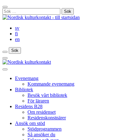
Gå
Stäng
till
Sök
sökfält
innehåll
efter:
sv
fi
en
Sök
Sök
Sök
Huvudmeny
Stäng
huvudmenyn
Evenemang
Kommande evenemang
Bibliotek
Besök vårt bibliotek
För läraren
Residens B28
Om residenset
Residenskonstnärer
Ansök om stöd
Stödprogrammen
Så ansöker du