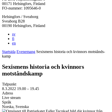
i
i
i
i
i
00171 Helsingfors, Finland
en
en
en
en
en
FO-nummer: 1095646-0
ny
ny
ny
ny
ny
Helsingfors / Sveaborg
flik
flik
flik
flik
flik
Sveaborg B28
00190 Helsingfors, Finland
sv
fi
en
Startsida
Evenemang
Sexis­mens historia och kvinnors motstånds­
kamp
Sexis­mens historia och kvinnors
motstånds­kamp
Tidpunkt
8.3.2022
19.00 –
19.45
Adress
Live stream
Språk
Norska, Svenska