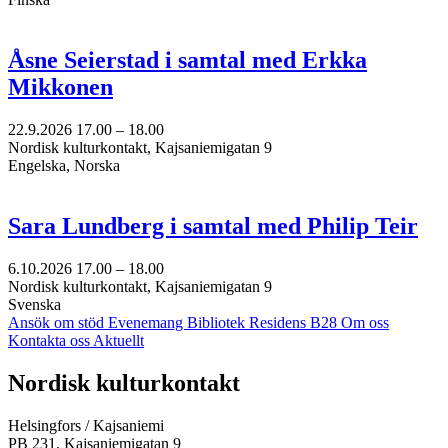
Åsne Seierstad i samtal med Erkka
Mikkonen
22.9.2026
17.00 –
18.00
Nordisk kulturkontakt, Kajsaniemigatan 9
Engelska, Norska
Sara Lundberg i samtal med Philip Teir
6.10.2026
17.00 –
18.00
Nordisk kulturkontakt, Kajsaniemigatan 9
Svenska
Ansök om stöd
Evenemang
Bibliotek
Residens B28
Om oss
Kontakta oss
Aktuellt
Facebook:
Instagram:
TikTok:
Youtube:
Vimeo:
Nordisk kulturkontakt
Öppnas
Öppnas
Öppnas
Öppnas
Öppnas
i
i
i
i
i
Helsingfors / Kajsaniemi
en
en
en
en
en
PB 231, Kajsaniemigatan 9