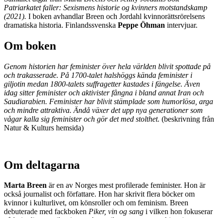
Patriarkatet faller: Sexismens historie og kvinners motstandskamp
(2021).
I boken avhandlar Breen och Jordahl kvinnorättsrörelsens
dramatiska historia. Finlandssvenska
Peppe Öhman
intervjuar.
Om boken
Genom historien har feminister över hela världen blivit spottade på
och trakasserade. På 1700-talet halshöggs kända feminister i
giljotin medan 1800-talets suffragetter kastades i fängelse. Även
idag sitter feminister och aktivister fångna i bland annat Iran och
Saudiarabien. Feminister har blivit stämplade som humorlösa, arga
och mindre attraktiva. Ändå växer det upp nya generationer som
vågar kalla sig feminister och gör det med stolthet
.
(beskrivning från
Natur & Kulturs hemsida)
Om deltagarna
Marta Breen
är en av Norges mest profilerade feminister. Hon är
också journalist och författare. Hon har skrivit flera böcker om
kvinnor i kulturlivet, om könsroller och om feminism. Breen
debuterade med fackboken
Piker, vin og sang
i vilken hon fokuserar