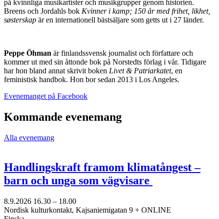
på kvinnliga musikartister och musikgrupper genom historien.
Breens och Jordahls bok
Kvinner i kamp; 150 år med frihet, likhet,
s
østerskap
är en internationell bästsäljare som getts ut i 27 länder.
Peppe Öhman
är finlandssvensk journalist och författare och
kommer ut med sin åttonde bok på Norstedts förlag i vår. Tidigare
har hon bland annat skrivit boken
Livet & Patriarkatet
, en
feministisk handbok. Hon bor sedan 2013 i Los Angeles.
Öppnas
Evenemanget på Facebook
i
en
Kommande evenemang
ny
flik
Alla evenemang
Handlingskraft framom klimatångest –
barn och unga som vägvisare
8.9.2026
16.30 –
18.00
Nordisk kulturkontakt, Kajsaniemigatan 9 + ONLINE
Finska