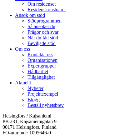
Om residenset
Residenskonstnärer
Ansök om stöd
Stödprogrammen
Så ansöker du
Frågor och svar
När du fått stöd
Beviljade stöd
Om oss
Kontakta oss
Organisationen
Expertgrupper
Hållbarhet
Tillgänglighet
Aktuellt
Nyheter
Projektexempel
Blogg
Beställ nyhetsbrev
Helsingfors / Kajsaniemi
PB 231, Kajsaniemigatan 9
00171 Helsingfors, Finland
FO-nummer: 1095646-0