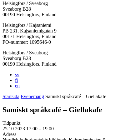
Helsingfors / Sveaborg
Sveaborg B28
00190 Helsingfors, Finland
Facebook:
Instagram:
TikTok:
Youtube:
Vimeo:
Helsingfors / Kajsaniemi
Öppnas
Öppnas
Öppnas
Öppnas
Öppnas
PB 231, Kajsaniemigatan 9
i
i
i
i
i
00171 Helsingfors, Finland
en
en
en
en
en
FO-nummer: 1095646-0
ny
ny
ny
ny
ny
Helsingfors / Sveaborg
flik
flik
flik
flik
flik
Sveaborg B28
00190 Helsingfors, Finland
sv
fi
en
Startsida
Evenemang
Samiskt språkcafé – Giellakafe
Samiskt språkcafé – Giellakafe
Tidpunkt
25.10.2023
17.00 –
19.00
Adress
Nordisk kulturkontakts bibliotek, Kajsaniemigatan 9