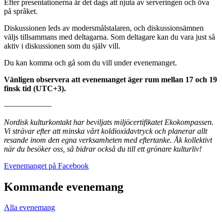
Efter presentationerna är det dags att njuta av serveringen och öva
på språket.
Diskussionen leds av modersmålstalaren, och diskussionsämnen
väljs tillsammans med deltagarna. Som deltagare kan du vara just så
aktiv i diskussionen som du själv vill.
Du kan komma och gå som du vill under evenemanget.
Vänligen observera att evenemanget äger rum mellan 17 och 19
finsk tid (UTC+3).
––––––––––––
Nordisk kulturkontakt har beviljats miljöcertifikatet Ekokompassen.
Vi strävar efter att minska vårt koldioxidavtryck och planerar allt
resande inom den egna verksamheten med eftertanke. Åk kollektivt
när du besöker oss, så bidrar också du till ett grönare kulturliv!
Öppnas
Evenemanget på Facebook
i
en
Kommande evenemang
ny
flik
Alla evenemang