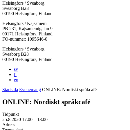
Helsingfors / Sveaborg
Sveaborg B28
00190 Helsingfors, Finland
Facebook:
Instagram:
TikTok:
Youtube:
Vimeo:
Helsingfors / Kajsaniemi
Öppnas
Öppnas
Öppnas
Öppnas
Öppnas
PB 231, Kajsaniemigatan 9
i
i
i
i
i
00171 Helsingfors, Finland
en
en
en
en
en
FO-nummer: 1095646-0
ny
ny
ny
ny
ny
Helsingfors / Sveaborg
flik
flik
flik
flik
flik
Sveaborg B28
00190 Helsingfors, Finland
sv
fi
en
Startsida
Evenemang
ONLINE: Nordiskt språkcafé
ONLINE: Nordiskt språkcafé
Tidpunkt
25.8.2020
17.00 –
18.00
Adress
Teams chat