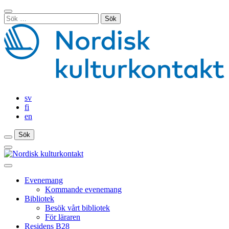
Gå
Stäng
till
Sök
sökfält
innehåll
efter:
sv
fi
en
Sök
Sök
Sök
Huvudmeny
Stäng
huvudmenyn
Evenemang
Kommande evenemang
Bibliotek
Besök vårt bibliotek
För läraren
Residens B28