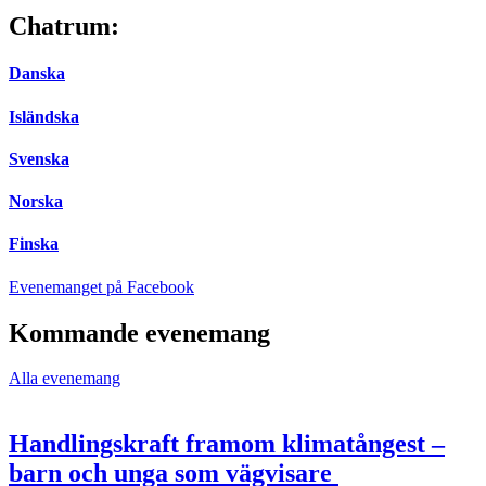
Chatrum:
Danska
Isländska
Svenska
Norska
Finska
Öppnas
Evenemanget på Facebook
i
en
Kommande evenemang
ny
flik
Alla evenemang
Handlingskraft framom klimatångest –
barn och unga som vägvisare