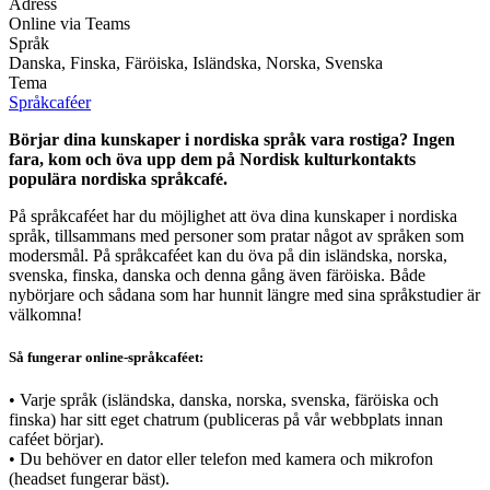
Adress
Online via Teams
Språk
Danska, Finska, Färöiska, Isländska, Norska, Svenska
Tema
Språkcaféer
Börjar dina kunskaper i nordiska språk vara rostiga? Ingen
fara, kom och öva upp dem på Nordisk kulturkontakts
populära nordiska språkcafé.
På språkcaféet har du möjlighet att öva dina kunskaper i nordiska
språk, tillsammans med personer som pratar något av språken som
modersmål. På språkcaféet kan du öva på din isländska, norska,
svenska, finska, danska och denna gång även färöiska. Både
nybörjare och sådana som har hunnit längre med sina språkstudier är
välkomna!
Så fungerar online-språkcaféet:
• Varje språk (isländska, danska, norska, svenska, färöiska och
finska) har sitt eget chatrum (publiceras på vår webbplats innan
caféet börjar).
• Du behöver en dator eller telefon med kamera och mikrofon
(headset fungerar bäst).