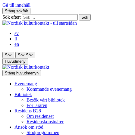
Gå till innehåll
Stäng sökfält
Sök efter:
sv
fi
en
Sök
Sök
Sök
Huvudmeny
Stäng huvudmenyn
Evenemang
Kommande evenemang
Bibliotek
Besök vårt bibliotek
För läraren
Residens B28
Om residenset
Residenskonstnärer
Ansök om stöd
Stödprogrammen