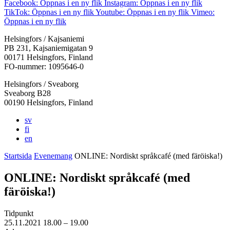
Facebook: Öppnas i en ny flik
Instagram: Öppnas i en ny flik
TikTok: Öppnas i en ny flik
Youtube: Öppnas i en ny flik
Vimeo:
Öppnas i en ny flik
Helsingfors / Kajsaniemi
PB 231, Kajsaniemigatan 9
00171 Helsingfors, Finland
FO-nummer: 1095646-0
Helsingfors / Sveaborg
Sveaborg B28
00190 Helsingfors, Finland
sv
fi
en
Startsida
Evenemang
ONLINE: Nordiskt språkcafé (med färöiska!)
ONLINE: Nordiskt språkcafé (med
färöiska!)
Tidpunkt
25.11.2021
18.00 –
19.00