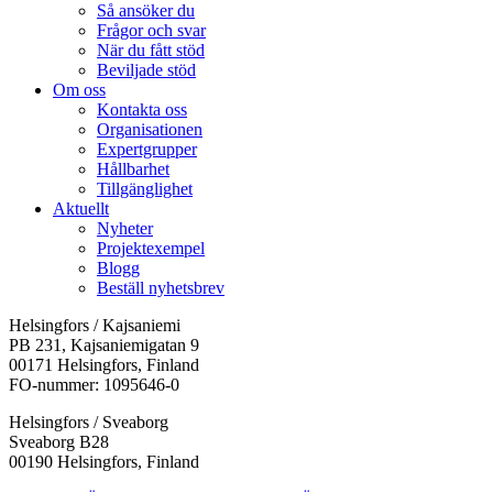
Så ansöker du
Frågor och svar
När du fått stöd
Beviljade stöd
Om oss
Kontakta oss
Organisationen
Expertgrupper
Hållbarhet
Tillgänglighet
Aktuellt
Nyheter
Projektexempel
Blogg
Beställ nyhetsbrev
Helsingfors / Kajsaniemi
PB 231, Kajsaniemigatan 9
00171 Helsingfors, Finland
FO-nummer: 1095646-0
Helsingfors / Sveaborg
Sveaborg B28
00190 Helsingfors, Finland