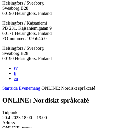
Helsingfors / Sveaborg
Sveaborg B28
00190 Helsingfors, Finland
Facebook:
Instagram:
TikTok:
Youtube:
Vimeo:
Helsingfors / Kajsaniemi
Öppnas
Öppnas
Öppnas
Öppnas
Öppnas
PB 231, Kajsaniemigatan 9
i
i
i
i
i
00171 Helsingfors, Finland
en
en
en
en
en
FO-nummer: 1095646-0
ny
ny
ny
ny
ny
Helsingfors / Sveaborg
flik
flik
flik
flik
flik
Sveaborg B28
00190 Helsingfors, Finland
sv
fi
en
Startsida
Evenemang
ONLINE: Nordiskt språkcafé
ONLINE: Nordiskt språkcafé
Tidpunkt
20.4.2023
18.00 –
19.00
Adress
ONLINE, teams