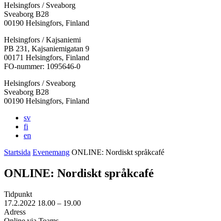
Helsingfors / Sveaborg
Sveaborg B28
00190 Helsingfors, Finland
Facebook:
Instagram:
TikTok:
Youtube:
Vimeo:
Helsingfors / Kajsaniemi
Öppnas
Öppnas
Öppnas
Öppnas
Öppnas
PB 231, Kajsaniemigatan 9
i
i
i
i
i
00171 Helsingfors, Finland
en
en
en
en
en
FO-nummer: 1095646-0
ny
ny
ny
ny
ny
Helsingfors / Sveaborg
flik
flik
flik
flik
flik
Sveaborg B28
00190 Helsingfors, Finland
sv
fi
en
Startsida
Evenemang
ONLINE: Nordiskt språkcafé
ONLINE: Nordiskt språkcafé
Tidpunkt
17.2.2022
18.00 –
19.00
Adress
Online via Teams