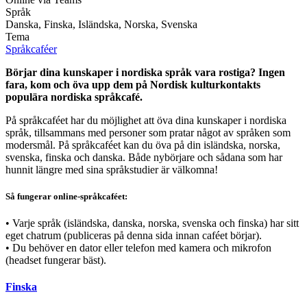
Språk
Danska, Finska, Isländska, Norska, Svenska
Tema
Språkcaféer
Börjar dina kunskaper i nordiska språk vara rostiga? Ingen
fara, kom och öva upp dem på Nordisk kulturkontakts
populära nordiska språkcafé.
På språkcaféet har du möjlighet att öva dina kunskaper i nordiska
språk, tillsammans med personer som pratar något av språken som
modersmål. På språkcaféet kan du öva på din isländska, norska,
svenska, finska och danska. Både nybörjare och sådana som har
hunnit längre med sina språkstudier är välkomna!
Så fungerar online-språkcaféet:
• Varje språk (isländska, danska, norska, svenska och finska) har sitt
eget chatrum (publiceras på denna sida innan caféet börjar).
• Du behöver en dator eller telefon med kamera och mikrofon
(headset fungerar bäst).
Finska