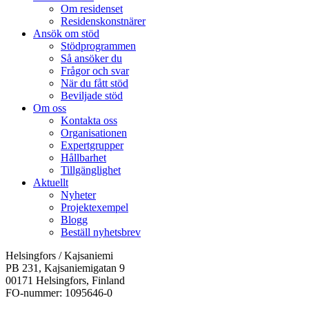
Om residenset
Residenskonstnärer
Ansök om stöd
Stödprogrammen
Så ansöker du
Frågor och svar
När du fått stöd
Beviljade stöd
Om oss
Kontakta oss
Organisationen
Expertgrupper
Hållbarhet
Tillgänglighet
Aktuellt
Nyheter
Projektexempel
Blogg
Beställ nyhetsbrev
Helsingfors / Kajsaniemi
PB 231, Kajsaniemigatan 9
00171 Helsingfors, Finland
FO-nummer: 1095646-0