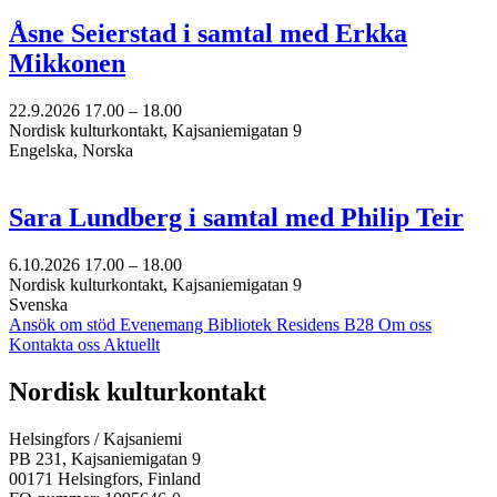
Åsne Seierstad i samtal med Erkka
Mikkonen
22.9.2026
17.00 –
18.00
Nordisk kulturkontakt, Kajsaniemigatan 9
Engelska, Norska
Sara Lundberg i samtal med Philip Teir
6.10.2026
17.00 –
18.00
Nordisk kulturkontakt, Kajsaniemigatan 9
Svenska
Ansök om stöd
Evenemang
Bibliotek
Residens B28
Om oss
Kontakta oss
Aktuellt
Facebook:
Instagram:
TikTok:
Youtube:
Vimeo:
Nordisk kulturkontakt
Öppnas
Öppnas
Öppnas
Öppnas
Öppnas
i
i
i
i
i
Helsingfors / Kajsaniemi
en
en
en
en
en
PB 231, Kajsaniemigatan 9
ny
ny
ny
ny
ny
00171 Helsingfors, Finland
flik
flik
flik
flik
flik