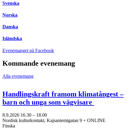
Svenska
Norska
Danska
Isländska
Öppnas
Evenemanget på Facebook
i
en
Kommande evenemang
ny
flik
Alla evenemang
Handlingskraft framom klimatångest –
barn och unga som vägvisare
8.9.2026
16.30 –
18.00
Nordisk kulturkontakt, Kajsaniemigatan 9 + ONLINE
Finska