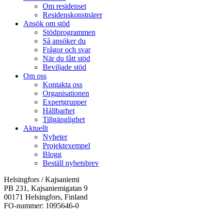
Om residenset
Residenskonstnärer
Ansök om stöd
Stödprogrammen
Så ansöker du
Frågor och svar
När du fått stöd
Beviljade stöd
Om oss
Kontakta oss
Organisationen
Expertgrupper
Hållbarhet
Tillgänglighet
Aktuellt
Nyheter
Projektexempel
Blogg
Beställ nyhetsbrev
Helsingfors / Kajsaniemi
PB 231, Kajsaniemigatan 9
00171 Helsingfors, Finland
FO-nummer: 1095646-0