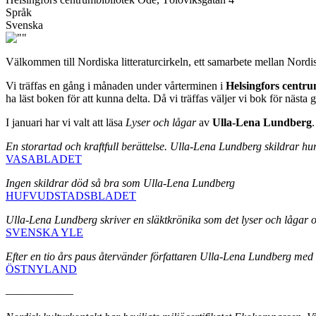
Språk
Svenska
Välkommen till Nordiska litteraturcirkeln, ett samarbete mellan Nordi
Vi träffas en gång i månaden under vårterminen i
Helsingfors centr
ha läst boken för att kunna delta. Då vi träffas väljer vi bok för näs
I januari har vi valt att läsa
Lyser och lågar
av
Ulla-Lena Lundberg
.
En storartad och kraftfull berättelse. Ulla-Lena Lundberg skildrar hur d
VASABLADET
Ingen skildrar död så bra som Ulla-Lena Lundberg
HUFVUDSTADSBLADET
Ulla-Lena Lundberg skriver en släktkrönika som det lyser och lågar 
SVENSKA YLE
Efter en tio års paus återvänder författaren Ulla-Lena Lundberg med
ÖSTNYLAND
––––––––––––