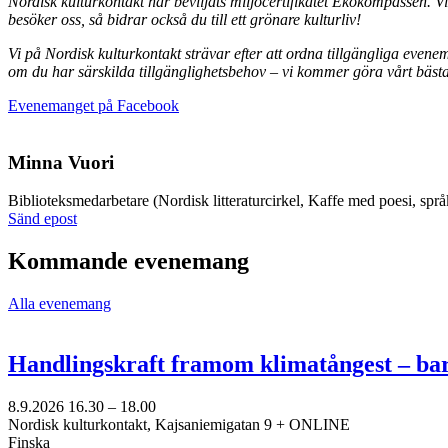
Nordisk kulturkontakt har beviljats miljöcertifikatet Ekokompassen. V
besöker oss, så bidrar också du till ett grönare kulturliv!
Vi på Nordisk kulturkontakt strävar efter att ordna tillgängliga even
om du har särskilda tillgänglighetsbehov – vi kommer göra vårt bästa 
Öppnas
Evenemanget på Facebook
i
en
ny
Minna Vuori
flik
Biblioteks­medarbetare (Nordisk litteraturcirkel, Kaffe med poesi, språ
Sänd
Sänd epost
epost
till
Kommande evenemang
minna.vuori@nkk.org
Alla evenemang
Handlingskraft framom klimatångest – ba
8.9.2026
16.30 –
18.00
Nordisk kulturkontakt, Kajsaniemigatan 9 + ONLINE
Finska