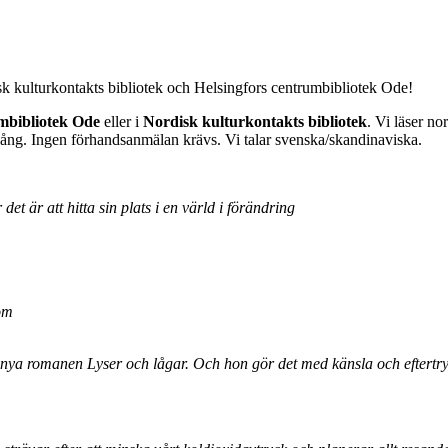
sk kulturkontakts bibliotek och Helsingfors centrumbibliotek Ode!
umbibliotek Ode
eller i
Nordisk kulturkontakts bibliotek
. Vi läser no
ta gång. Ingen förhandsanmälan krävs. Vi talar svenska/skandinaviska.
et är att hitta sin plats i en värld i förändring
om
 nya romanen Lyser och lågar. Och hon gör det med känsla och eftertry