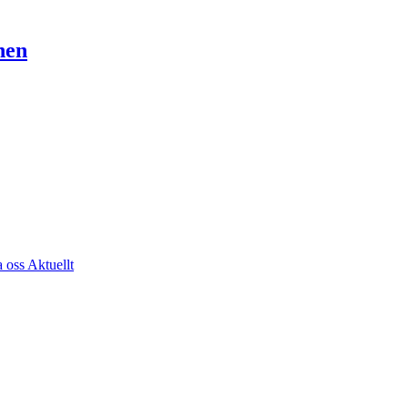
nen
a oss
Aktuellt