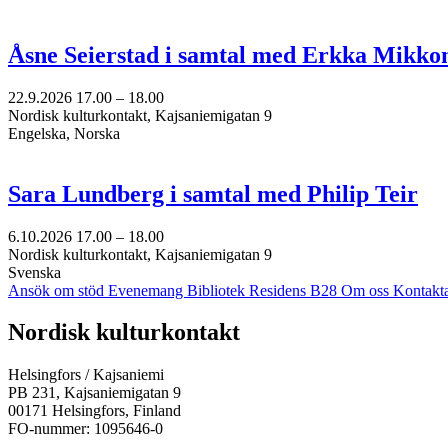
Åsne Seierstad i samtal med Erkka Mikko
22.9.2026
17.00 –
18.00
Nordisk kulturkontakt, Kajsaniemigatan 9
Engelska, Norska
Sara Lundberg i samtal med Philip Teir
6.10.2026
17.00 –
18.00
Nordisk kulturkontakt, Kajsaniemigatan 9
Svenska
Ansök om stöd
Evenemang
Bibliotek
Residens B28
Om oss
Kontakt
Facebook:
Instagram:
TikTok:
Youtube:
Vimeo:
Nordisk kulturkontakt
Öppnas
Öppnas
Öppnas
Öppnas
Öppnas
i
i
i
i
i
Helsingfors / Kajsaniemi
en
en
en
en
en
PB 231, Kajsaniemigatan 9
ny
ny
ny
ny
ny
00171 Helsingfors, Finland
flik
flik
flik
flik
flik
FO-nummer: 1095646-0