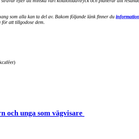
i strävar efter att minska vårt koldioxidavtryck och planerar allt resa
emang som alla kan ta del av. Bakom följande länk finner du
information
för att tillgodose dem.
kcaféer)
rn och unga som vägvisare