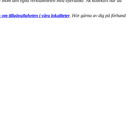
nde inom den egna verksamheten med eftertanke. Åk kollektivt när du
 om tillgängligheten i våra lokaliteter
. Hör gärna av dig på förhand