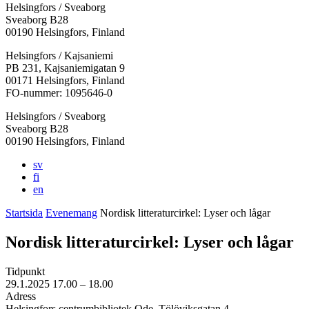
Helsingfors / Sveaborg
Sveaborg B28
00190 Helsingfors, Finland
Facebook:
Instagram:
TikTok:
Youtube:
Vimeo:
Helsingfors / Kajsaniemi
Öppnas
Öppnas
Öppnas
Öppnas
Öppnas
PB 231, Kajsaniemigatan 9
i
i
i
i
i
00171 Helsingfors, Finland
en
en
en
en
en
FO-nummer: 1095646-0
ny
ny
ny
ny
ny
Helsingfors / Sveaborg
flik
flik
flik
flik
flik
Sveaborg B28
00190 Helsingfors, Finland
sv
fi
en
Startsida
Evenemang
Nordisk litteraturcirkel: Lyser och lågar
Nordisk litteraturcirkel: Lyser och lågar
Tidpunkt
29.1.2025
17.00 –
18.00
Adress
Helsingfors centrumbibliotek Ode, Tölöviksgatan 4