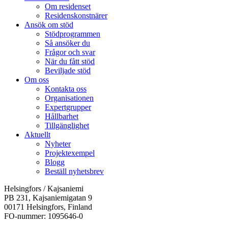
Om residenset
Residenskonstnärer
Ansök om stöd
Stödprogrammen
Så ansöker du
Frågor och svar
När du fått stöd
Beviljade stöd
Om oss
Kontakta oss
Organisationen
Expertgrupper
Hållbarhet
Tillgänglighet
Aktuellt
Nyheter
Projektexempel
Blogg
Beställ nyhetsbrev
Helsingfors / Kajsaniemi
PB 231, Kajsaniemigatan 9
00171 Helsingfors, Finland
FO-nummer: 1095646-0