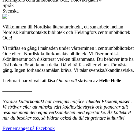
Språk
Svenska
Välkommen till Nordiska litteraturcirkeln, ett samarbete mellan
Nordisk kulturkontakts bibliotek och Helsingfors centrumbibliotek
Ode!
Vi träffas en gång i månaden under vårterminen i centrumbiblioteket
Ode eller i Nordisk kulturkontakts bibliotek. Vi läser nordisk
skönlitteratur och diskuterar verken tillsammans. Du behöver inte ha
läst boken för att kunna delta. Då vi träffas väljer vi bok för nästa
gång. Ingen förhandsanmälan krävs. Vi talar svenska/skandinaviska.
I februari har vi valt att läsa
Om du vill
skriven av
Helle Helle
.
––––––––––––
Nordisk kulturkontakt har beviljats miljöcertifikatet Ekokompassen.
Vi strävar efter att minska vårt koldioxidavtryck och planerar allt
resande inom den egna verksamheten med eftertanke. Åk kollektivt
när du besöker oss, så bidrar också du till ett grönare kulturliv!
Öppnas
Evenemanget på Facebook
i