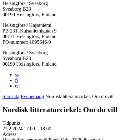
Helsingfors / Sveaborg
Sveaborg B28
00190 Helsingfors, Finland
Facebook:
Instagram:
TikTok:
Youtube:
Vimeo:
Helsingfors / Kajsaniemi
Öppnas
Öppnas
Öppnas
Öppnas
Öppnas
PB 231, Kajsaniemigatan 9
i
i
i
i
i
00171 Helsingfors, Finland
en
en
en
en
en
FO-nummer: 1095646-0
ny
ny
ny
ny
ny
Helsingfors / Sveaborg
flik
flik
flik
flik
flik
Sveaborg B28
00190 Helsingfors, Finland
sv
fi
en
Startsida
Evenemang
Nordisk litteraturcirkel: Om du vill
Nordisk litteraturcirkel: Om du vill
Tidpunkt
27.2.2024
17.00 –
18.00
Adress
Helsingfors centrumbibliotek Ode, Tölöviksgatan 4