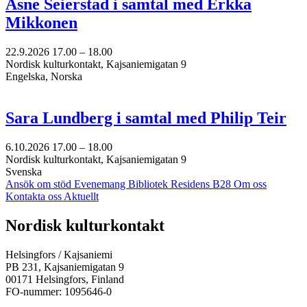
Åsne Seierstad i samtal med Erkka
Mikkonen
22.9.2026
17.00 –
18.00
Nordisk kulturkontakt, Kajsaniemigatan 9
Engelska, Norska
Sara Lundberg i samtal med Philip Teir
6.10.2026
17.00 –
18.00
Nordisk kulturkontakt, Kajsaniemigatan 9
Svenska
Ansök om stöd
Evenemang
Bibliotek
Residens B28
Om oss
Kontakta oss
Aktuellt
Facebook:
Instagram:
TikTok:
Youtube:
Vimeo:
Nordisk kulturkontakt
Öppnas
Öppnas
Öppnas
Öppnas
Öppnas
i
i
i
i
i
Helsingfors / Kajsaniemi
en
en
en
en
en
PB 231, Kajsaniemigatan 9
ny
ny
ny
ny
ny
00171 Helsingfors, Finland
flik
flik
flik
flik
flik
FO-nummer: 1095646-0