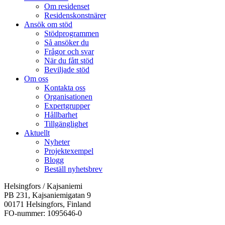
Om residenset
Residenskonstnärer
Ansök om stöd
Stödprogrammen
Så ansöker du
Frågor och svar
När du fått stöd
Beviljade stöd
Om oss
Kontakta oss
Organisationen
Expertgrupper
Hållbarhet
Tillgänglighet
Aktuellt
Nyheter
Projektexempel
Blogg
Beställ nyhetsbrev
Helsingfors / Kajsaniemi
PB 231, Kajsaniemigatan 9
00171 Helsingfors, Finland
FO-nummer: 1095646-0