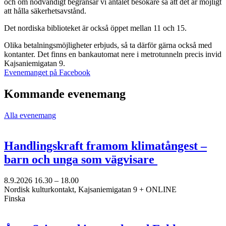
och om nödvändigt begränsar vi antalet besökare så att det är möjligt
att hålla säkerhetsavstånd.
Det nordiska biblioteket är också öppet mellan 11 och 15.
Olika betalningsmöjligheter erbjuds, så ta därför gärna också med
kontanter. Det finns en bankautomat nere i metrotunneln precis invid
Kajsaniemigatan 9.
Öppnas
Evenemanget på Facebook
i
en
Kommande evenemang
ny
flik
Alla evenemang
Handlingskraft framom klimatångest –
barn och unga som vägvisare
8.9.2026
16.30 –
18.00
Nordisk kulturkontakt, Kajsaniemigatan 9 + ONLINE
Finska