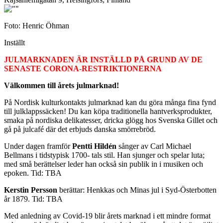
Foto: Henric Öhman
Inställt
JULMARKNADEN ÄR INSTÄLLD PÅ GRUND AV DE
SENASTE CORONA-RESTRIKTIONERNA
Välkommen till årets julmarknad!
På Nordisk kulturkontakts julmarknad kan du göra många fina fynd
till julklappssäcken! Du kan köpa traditionella hantverksprodukter,
smaka på nordiska delikatesser, dricka glögg hos Svenska Gillet och
gå på julcafé där det erbjuds danska smörrebröd.
Under dagen framför
Pentti Hildén
sånger av Carl Michael
Bellmans i tidstypisk 1700- tals stil. Han sjunger och spelar luta;
med små berättelser leder han också sin publik in i musiken och
epoken. Tid: TBA
Kerstin Persson
berättar: Henkkas och Minas jul i Syd-Österbotten
år 1879. Tid: TBA
Med anledning av Covid-19 blir årets marknad i ett mindre format