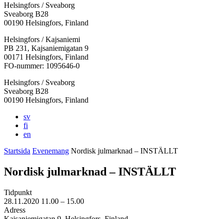
Helsingfors / Sveaborg
Sveaborg B28
00190 Helsingfors, Finland
Facebook:
Instagram:
TikTok:
Youtube:
Vimeo:
Helsingfors / Kajsaniemi
Öppnas
Öppnas
Öppnas
Öppnas
Öppnas
PB 231, Kajsaniemigatan 9
i
i
i
i
i
00171 Helsingfors, Finland
en
en
en
en
en
FO-nummer: 1095646-0
ny
ny
ny
ny
ny
Helsingfors / Sveaborg
flik
flik
flik
flik
flik
Sveaborg B28
00190 Helsingfors, Finland
sv
fi
en
Startsida
Evenemang
Nordisk julmarknad – INSTÄLLT
Nordisk julmarknad – INSTÄLLT
Tidpunkt
28.11.2020
11.00 –
15.00
Adress
Kajsaniemigatan 9, Helsingfors, Finland