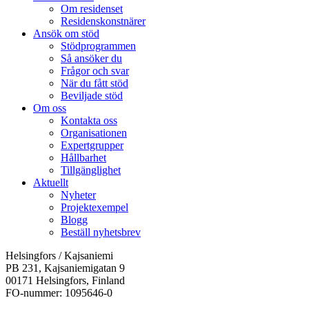
Om residenset
Residenskonstnärer
Ansök om stöd
Stödprogrammen
Så ansöker du
Frågor och svar
När du fått stöd
Beviljade stöd
Om oss
Kontakta oss
Organisationen
Expertgrupper
Hållbarhet
Tillgänglighet
Aktuellt
Nyheter
Projektexempel
Blogg
Beställ nyhetsbrev
Helsingfors / Kajsaniemi
PB 231, Kajsaniemigatan 9
00171 Helsingfors, Finland
FO-nummer: 1095646-0