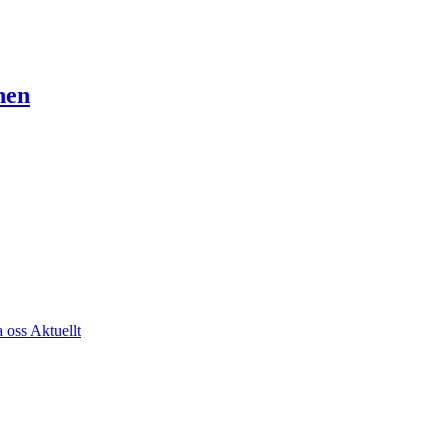
nen
a oss
Aktuellt