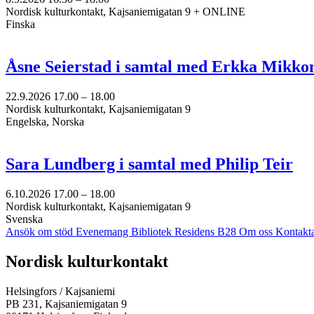
Nordisk kulturkontakt, Kajsaniemigatan 9 + ONLINE
Finska
Åsne Seierstad i samtal med Erkka Mikko
22.9.2026
17.00 –
18.00
Nordisk kulturkontakt, Kajsaniemigatan 9
Engelska, Norska
Sara Lundberg i samtal med Philip Teir
6.10.2026
17.00 –
18.00
Nordisk kulturkontakt, Kajsaniemigatan 9
Svenska
Ansök om stöd
Evenemang
Bibliotek
Residens B28
Om oss
Kontakt
Facebook:
Instagram:
TikTok:
Youtube:
Vimeo:
Nordisk kulturkontakt
Öppnas
Öppnas
Öppnas
Öppnas
Öppnas
i
i
i
i
i
Helsingfors / Kajsaniemi
en
en
en
en
en
PB 231, Kajsaniemigatan 9
ny
ny
ny
ny
ny