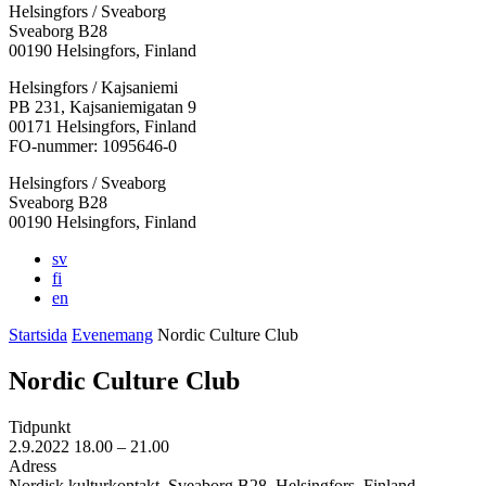
Helsingfors / Sveaborg
Sveaborg B28
00190 Helsingfors, Finland
Facebook:
Instagram:
TikTok:
Youtube:
Vimeo:
Helsingfors / Kajsaniemi
Öppnas
Öppnas
Öppnas
Öppnas
Öppnas
PB 231, Kajsaniemigatan 9
i
i
i
i
i
00171 Helsingfors, Finland
en
en
en
en
en
FO-nummer: 1095646-0
ny
ny
ny
ny
ny
Helsingfors / Sveaborg
flik
flik
flik
flik
flik
Sveaborg B28
00190 Helsingfors, Finland
sv
fi
en
Startsida
Evenemang
Nordic Culture Club
Nordic Culture Club
Tidpunkt
2.9.2022
18.00 –
21.00
Adress
Nordisk kulturkontakt, Sveaborg B28, Helsingfors, Finland