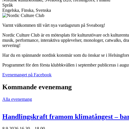
Språk
Engelska, Finska, Svenska
Varmt välkommen till vårt nya vardagsrum på Sveaborg!
Nordic Culture Club är en mötesplats för kulturutövare och kulturentu
musik, performance, interaktiva upplevelser, monologer, catwalks, drag
servering!
Har du en spännande nordisk konstnär som du önskar se i Helsingfors
Programmet för den första klubbkvällen i september publiceras i augus
Öppnas
Evenemanget på Facebook
i
en
Kommande evenemang
ny
flik
Alla evenemang
Handlingskraft framom klimatångest – ba
8.9.2026
16.30 –
18.00