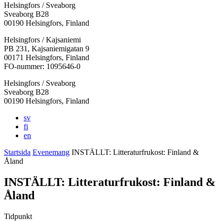
Helsingfors / Sveaborg
Sveaborg B28
00190 Helsingfors, Finland
Facebook:
Instagram:
TikTok:
Youtube:
Vimeo:
Helsingfors / Kajsaniemi
Öppnas
Öppnas
Öppnas
Öppnas
Öppnas
PB 231, Kajsaniemigatan 9
i
i
i
i
i
00171 Helsingfors, Finland
en
en
en
en
en
FO-nummer: 1095646-0
ny
ny
ny
ny
ny
Helsingfors / Sveaborg
flik
flik
flik
flik
flik
Sveaborg B28
00190 Helsingfors, Finland
sv
fi
en
Startsida
Evenemang
INSTÄLLT: Litteraturfrukost: Finland &
Åland
INSTÄLLT: Litteraturfrukost: Finland &
Åland
Tidpunkt