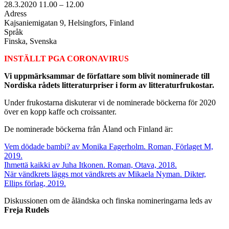
28.3.2020
11.00 –
12.00
Adress
Kajsaniemigatan 9, Helsingfors, Finland
Språk
Finska, Svenska
INSTÄLLT PGA CORONAVIRUS
Vi uppmärksammar de författare som blivit nominerade till
Nordiska rådets litteraturpriser i form av litteraturfrukostar.
Under frukostarna diskuterar vi de nominerade böckerna för 2020
över en kopp kaffe och croissanter.
De nominerade böckerna från Åland och Finland är:
Vem dödade bambi? av Monika Fagerholm. Roman, Förlaget M,
2019.
Ihmettä kaikki av Juha Itkonen. Roman, Otava, 2018.
När vändkrets läggs mot vändkrets av Mikaela Nyman. Dikter,
Ellips förlag, 2019.
Diskussionen om de åländska och finska nomineringarna leds av
Freja Rudels