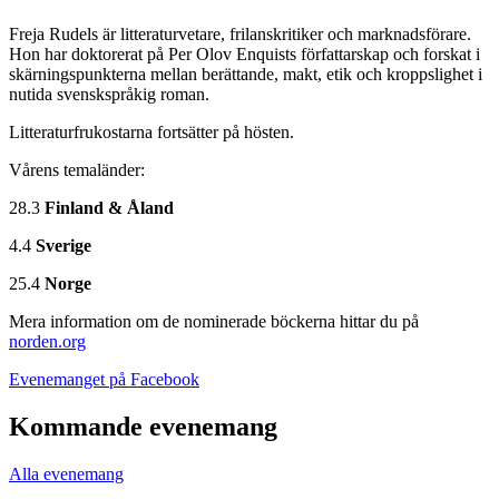
Freja Rudels är litteraturvetare, frilanskritiker och marknadsförare.
Hon har doktorerat på Per Olov Enquists författarskap och forskat i
skärningspunkterna mellan berättande, makt, etik och kroppslighet i
nutida svenskspråkig roman.
Litteraturfrukostarna fortsätter på hösten.
Vårens temaländer:
28.3
Finland & Åland
4.4
Sverige
25.4
Norge
Mera information om de nominerade böckerna hittar du på
norden.org
Öppnas
Evenemanget på Facebook
i
en
Kommande evenemang
ny
flik
Alla evenemang