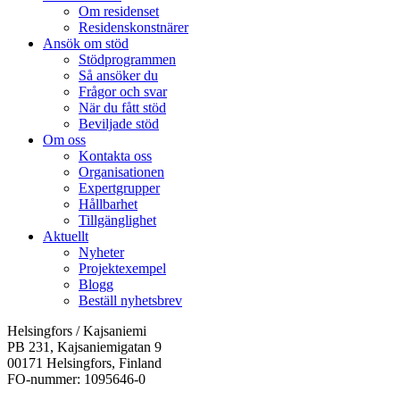
Om residenset
Residenskonstnärer
Ansök om stöd
Stödprogrammen
Så ansöker du
Frågor och svar
När du fått stöd
Beviljade stöd
Om oss
Kontakta oss
Organisationen
Expertgrupper
Hållbarhet
Tillgänglighet
Aktuellt
Nyheter
Projektexempel
Blogg
Beställ nyhetsbrev
Helsingfors / Kajsaniemi
PB 231, Kajsaniemigatan 9
00171 Helsingfors, Finland
FO-nummer: 1095646-0