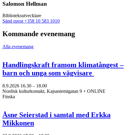
ny
Salomon Hellman
flik
Biblioteksutvecklare
Sänd
Sänd epost
+358 10 583 1010
epost
till
Kommande evenemang
salomon.hellman@nkk.org
Alla evenemang
Handlingskraft framom klimatångest –
barn och unga som vägvisare
8.9.2026
16.30 –
18.00
Nordisk kulturkontakt, Kajsaniemigatan 9 + ONLINE
Finska
Åsne Seierstad i samtal med Erkka
Mikkonen