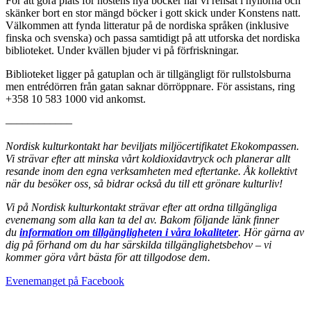
För att göra plats för höstens nya böcker har vi rensat i hyllorna och
skänker bort en stor mängd böcker i gott skick under Konstens natt.
Välkommen att fynda litteratur på de nordiska språken (inklusive
finska och svenska) och passa samtidigt på att utforska det nordiska
biblioteket. Under kvällen bjuder vi på förfriskningar.
Biblioteket ligger på gatuplan och är tillgängligt för rullstolsburna
men entrédörren från gatan saknar dörröppnare. För assistans, ring
+358 10 583 1000 vid ankomst.
––––––––––––
Nordisk kulturkontakt har beviljats miljöcertifikatet Ekokompassen.
Vi strävar efter att minska vårt koldioxidavtryck och planerar allt
resande inom den egna verksamheten med eftertanke. Åk kollektivt
när du besöker oss, så bidrar också du till ett grönare kulturliv!
Vi på Nordisk kulturkontakt strävar efter att ordna tillgängliga
evenemang som alla kan ta del av. Bakom följande länk finner
du
information om tillgängligheten i våra lokaliteter
. Hör gärna av
dig på förhand om du har särskilda tillgänglighetsbehov – vi
kommer göra vårt bästa för att tillgodose dem.
Öppnas
Evenemanget på Facebook
i
en