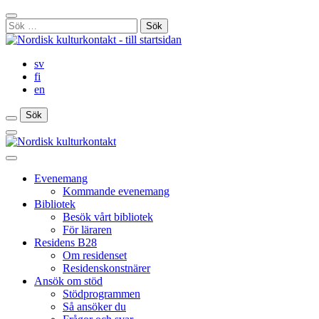
Gå
Stäng
till
Sök
sökfält
innehåll
efter:
sv
fi
en
Sök
Sök
Sök
Huvudmeny
Stäng
huvudmenyn
Evenemang
Kommande evenemang
Bibliotek
Besök vårt bibliotek
För läraren
Residens B28
Om residenset
Residenskonstnärer
Ansök om stöd
Stödprogrammen
Så ansöker du