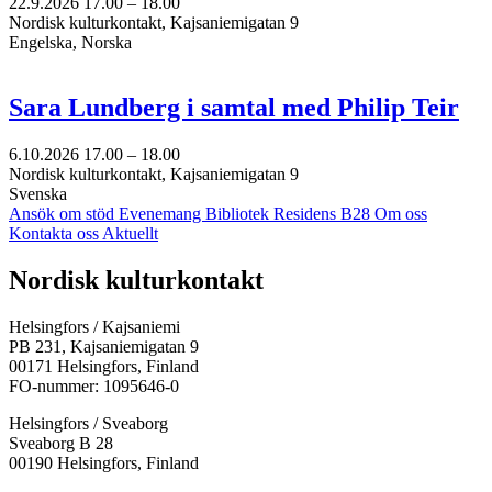
22.9.2026
17.00 –
18.00
Nordisk kulturkontakt, Kajsaniemigatan 9
Engelska, Norska
Sara Lundberg i samtal med Philip Teir
6.10.2026
17.00 –
18.00
Nordisk kulturkontakt, Kajsaniemigatan 9
Svenska
Ansök om stöd
Evenemang
Bibliotek
Residens B28
Om oss
Kontakta oss
Aktuellt
Facebook:
Instagram:
TikTok:
Youtube:
Vimeo:
Nordisk kulturkontakt
Öppnas
Öppnas
Öppnas
Öppnas
Öppnas
i
i
i
i
i
Helsingfors / Kajsaniemi
en
en
en
en
en
PB 231, Kajsaniemigatan 9
ny
ny
ny
ny
ny
00171 Helsingfors, Finland
flik
flik
flik
flik
flik
FO-nummer: 1095646-0
Helsingfors / Sveaborg
Sveaborg B 28
00190 Helsingfors, Finland