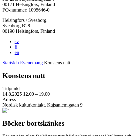
i
i
i
i
i
00171 Helsingfors, Finland
en
en
en
en
en
FO-nummer: 1095646-0
ny
ny
ny
ny
ny
Helsingfors / Sveaborg
flik
flik
flik
flik
flik
Sveaborg B28
00190 Helsingfors, Finland
sv
fi
en
Startsida
Evenemang
Konstens natt
Konstens natt
Tidpunkt
14.8.2025
12.00 –
19.00
Adress
Nordisk kulturkontakt, Kajsaniemigatan 9
Böcker bortskänkes