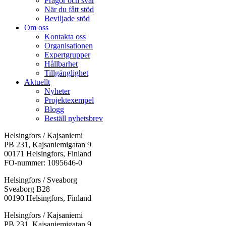
Frågor och svar
När du fått stöd
Beviljade stöd
Om oss
Kontakta oss
Organisationen
Expertgrupper
Hållbarhet
Tillgänglighet
Aktuellt
Nyheter
Projektexempel
Blogg
Beställ nyhetsbrev
Helsingfors / Kajsaniemi
PB 231, Kajsaniemigatan 9
00171 Helsingfors, Finland
FO-nummer: 1095646-0
Helsingfors / Sveaborg
Sveaborg B28
00190 Helsingfors, Finland
Facebook:
Instagram:
TikTok:
Youtube:
Vimeo:
Helsingfors / Kajsaniemi
Öppnas
Öppnas
Öppnas
Öppnas
Öppnas
PB 231, Kajsaniemigatan 9