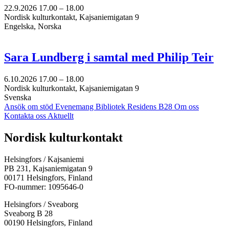
22.9.2026
17.00 –
18.00
Nordisk kulturkontakt, Kajsaniemigatan 9
Engelska, Norska
Sara Lundberg i samtal med Philip Teir
6.10.2026
17.00 –
18.00
Nordisk kulturkontakt, Kajsaniemigatan 9
Svenska
Ansök om stöd
Evenemang
Bibliotek
Residens B28
Om oss
Kontakta oss
Aktuellt
Facebook:
Instagram:
TikTok:
Youtube:
Vimeo:
Nordisk kulturkontakt
Öppnas
Öppnas
Öppnas
Öppnas
Öppnas
i
i
i
i
i
Helsingfors / Kajsaniemi
en
en
en
en
en
PB 231, Kajsaniemigatan 9
ny
ny
ny
ny
ny
00171 Helsingfors, Finland
flik
flik
flik
flik
flik
FO-nummer: 1095646-0
Helsingfors / Sveaborg
Sveaborg B 28
00190 Helsingfors, Finland