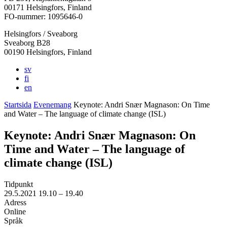
i
i
i
i
i
00171 Helsingfors, Finland
en
en
en
en
en
FO-nummer: 1095646-0
ny
ny
ny
ny
ny
Helsingfors / Sveaborg
flik
flik
flik
flik
flik
Sveaborg B28
00190 Helsingfors, Finland
sv
fi
en
Startsida
Evenemang
Keynote: Andri Snær Magnason: On Time
and Water – The language of climate change (ISL)
Keynote: Andri Snær Magnason: On
Time and Water – The language of
climate change (ISL)
Tidpunkt
29.5.2021
19.10 –
19.40
Adress
Online
Språk