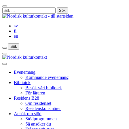
Gå
Stäng
till
Sök
sökfält
innehåll
efter:
sv
fi
en
Sök
Sök
Sök
Huvudmeny
Stäng
huvudmenyn
Evenemang
Kommande evenemang
Bibliotek
Besök vårt bibliotek
För läraren
Residens B28
Om residenset
Residenskonstnärer
Ansök om stöd
Stödprogrammen
Så ansöker du