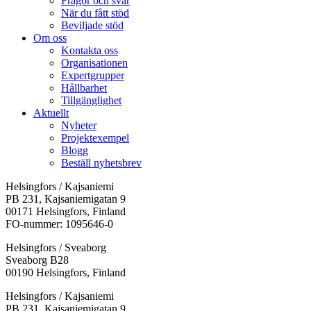
Frågor och svar
När du fått stöd
Beviljade stöd
Om oss
Kontakta oss
Organisationen
Expertgrupper
Hållbarhet
Tillgänglighet
Aktuellt
Nyheter
Projektexempel
Blogg
Beställ nyhetsbrev
Helsingfors / Kajsaniemi
PB 231, Kajsaniemigatan 9
00171 Helsingfors, Finland
FO-nummer: 1095646-0
Helsingfors / Sveaborg
Sveaborg B28
00190 Helsingfors, Finland
Facebook:
Instagram:
TikTok:
Youtube:
Vimeo:
Helsingfors / Kajsaniemi
Öppnas
Öppnas
Öppnas
Öppnas
Öppnas
PB 231, Kajsaniemigatan 9