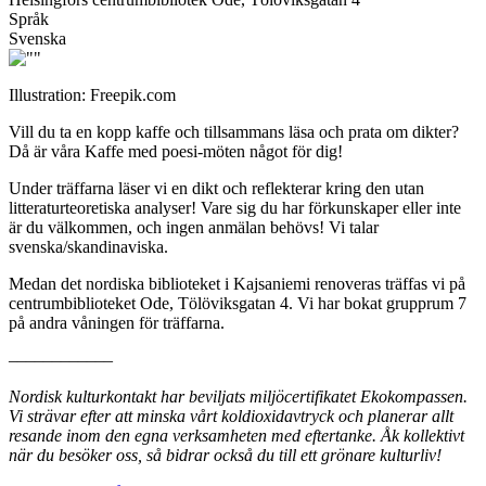
Språk
Svenska
Illustration: Freepik.com
Vill du ta en kopp kaffe och tillsammans läsa och prata om dikter?
Då är våra Kaffe med poesi-möten något för dig!
Under träffarna läser vi en dikt och reflekterar kring den utan
litteraturteoretiska analyser! Vare sig du har förkunskaper eller inte
är du välkommen, och ingen anmälan behövs! Vi talar
svenska/skandinaviska.
Medan det nordiska biblioteket i Kajsaniemi renoveras träffas vi på
centrumbiblioteket Ode, Tölöviksgatan 4. Vi har bokat grupprum 7
på andra våningen för träffarna.
––––––––––––
Nordisk kulturkontakt har beviljats miljöcertifikatet Ekokompassen.
Vi strävar efter att minska vårt koldioxidavtryck och planerar allt
resande inom den egna verksamheten med eftertanke. Åk kollektivt
när du besöker oss, så bidrar också du till ett grönare kulturliv!