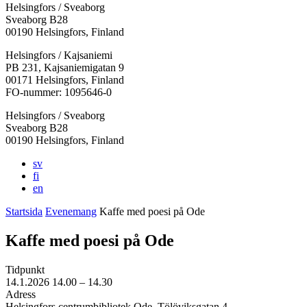
Helsingfors / Sveaborg
Sveaborg B28
00190 Helsingfors, Finland
Facebook:
Instagram:
TikTok:
Youtube:
Vimeo:
Helsingfors / Kajsaniemi
Öppnas
Öppnas
Öppnas
Öppnas
Öppnas
PB 231, Kajsaniemigatan 9
i
i
i
i
i
00171 Helsingfors, Finland
en
en
en
en
en
FO-nummer: 1095646-0
ny
ny
ny
ny
ny
Helsingfors / Sveaborg
flik
flik
flik
flik
flik
Sveaborg B28
00190 Helsingfors, Finland
sv
fi
en
Startsida
Evenemang
Kaffe med poesi på Ode
Kaffe med poesi på Ode
Tidpunkt
14.1.2026
14.00 –
14.30
Adress
Helsingfors centrumbibliotek Ode, Tölöviksgatan 4