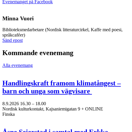
Öppnas
Evenemanget på Facebook
i
en
ny
Minna Vuori
flik
Biblioteks­medarbetare (Nordisk litteraturcirkel, Kaffe med poesi,
språkcaféer)
Sänd
Sänd epost
epost
till
Kommande evenemang
minna.vuori@nkk.org
Alla evenemang
Handlingskraft framom klimatångest –
barn och unga som vägvisare
8.9.2026
16.30 –
18.00
Nordisk kulturkontakt, Kajsaniemigatan 9 + ONLINE
Finska
Åsne Seierstad i samtal med Erkka