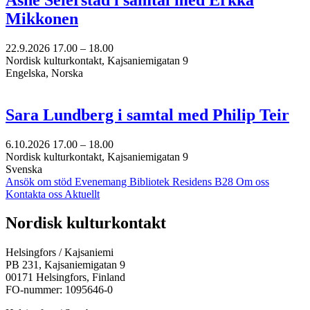
Mikkonen
22.9.2026
17.00 –
18.00
Nordisk kulturkontakt, Kajsaniemigatan 9
Engelska, Norska
Sara Lundberg i samtal med Philip Teir
6.10.2026
17.00 –
18.00
Nordisk kulturkontakt, Kajsaniemigatan 9
Svenska
Ansök om stöd
Evenemang
Bibliotek
Residens B28
Om oss
Kontakta oss
Aktuellt
Facebook:
Instagram:
TikTok:
Youtube:
Vimeo:
Nordisk kulturkontakt
Öppnas
Öppnas
Öppnas
Öppnas
Öppnas
i
i
i
i
i
Helsingfors / Kajsaniemi
en
en
en
en
en
PB 231, Kajsaniemigatan 9
ny
ny
ny
ny
ny
00171 Helsingfors, Finland
flik
flik
flik
flik
flik
FO-nummer: 1095646-0