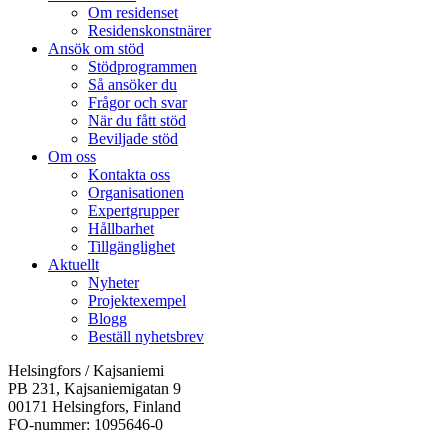
Om residenset
Residenskonstnärer
Ansök om stöd
Stödprogrammen
Så ansöker du
Frågor och svar
När du fått stöd
Beviljade stöd
Om oss
Kontakta oss
Organisationen
Expertgrupper
Hållbarhet
Tillgänglighet
Aktuellt
Nyheter
Projektexempel
Blogg
Beställ nyhetsbrev
Helsingfors / Kajsaniemi
PB 231, Kajsaniemigatan 9
00171 Helsingfors, Finland
FO-nummer: 1095646-0