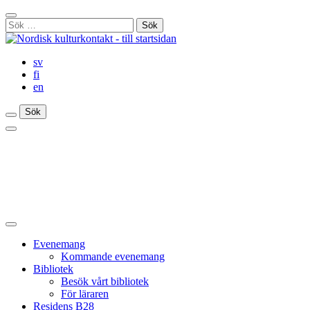
Gå
Stäng
till
Sök
sökfält
innehåll
efter:
sv
fi
en
Sök
Sök
Sök
Huvudmeny
Stäng
huvudmenyn
Evenemang
Kommande evenemang
Bibliotek
Besök vårt bibliotek
För läraren
Residens B28