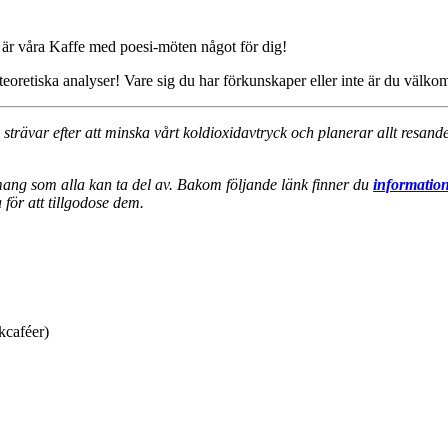
å är våra Kaffe med poesi-möten något för dig!
aturteoretiska analyser! Vare sig du har förkunskaper eller inte är du v
i strävar efter att minska vårt koldioxidavtryck och planerar allt resa
emang som alla kan ta del av. Bakom följande länk finner du
information
för att tillgodose dem.
kcaféer)