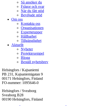
Så ansöker du
Frågor och svar
När du fått stöd
Beviljade stöd
Om oss
Kontakta oss
Organisationen
Expertgrupper
Hållbarhet
Tillgänglighet
Aktuellt
Nyheter
Projektexempel
Blogg
Beställ nyhetsbrev
Helsingfors / Kajsaniemi
PB 231, Kajsaniemigatan 9
00171 Helsingfors, Finland
FO-nummer: 1095646-0
Helsingfors / Sveaborg
Sveaborg B28
00190 Helsingfors, Finland