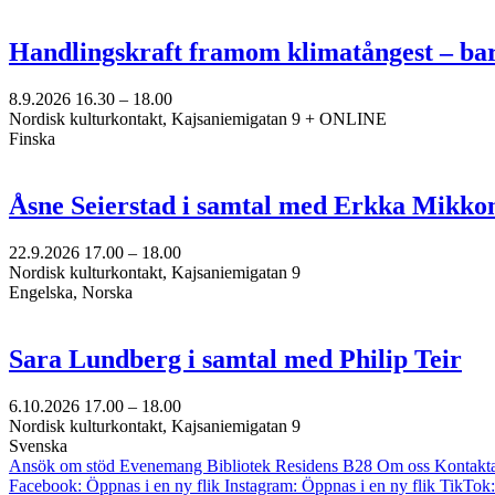
Handlingskraft framom klimatångest – ba
8.9.2026
16.30 –
18.00
Nordisk kulturkontakt, Kajsaniemigatan 9 + ONLINE
Finska
Åsne Seierstad i samtal med Erkka Mikko
22.9.2026
17.00 –
18.00
Nordisk kulturkontakt, Kajsaniemigatan 9
Engelska, Norska
Sara Lundberg i samtal med Philip Teir
6.10.2026
17.00 –
18.00
Nordisk kulturkontakt, Kajsaniemigatan 9
Svenska
Ansök om stöd
Evenemang
Bibliotek
Residens B28
Om oss
Kontakt
Facebook: Öppnas i en ny flik
Instagram: Öppnas i en ny flik
TikTok: