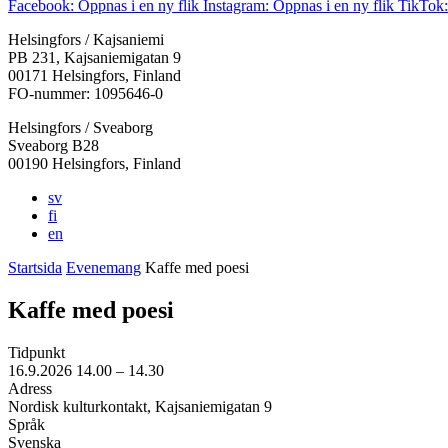
Facebook: Öppnas i en ny flik
Instagram: Öppnas i en ny flik
TikTok:
Helsingfors / Kajsaniemi
PB 231, Kajsaniemigatan 9
00171 Helsingfors, Finland
FO-nummer: 1095646-0
Helsingfors / Sveaborg
Sveaborg B28
00190 Helsingfors, Finland
sv
fi
en
Startsida
Evenemang
Kaffe med poesi
Kaffe med poesi
Tidpunkt
16.9.2026
14.00 –
14.30
Adress
Nordisk kulturkontakt, Kajsaniemigatan 9
Språk
Svenska