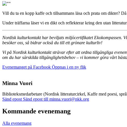
Vill du ta en kopp kaffe och tillsammans läsa och prata om dikter? D
Under träffarna läser vi en dikt och reflekterar kring den utan litter
Nordisk kulturkontakt har beviljats miljöcertifikatet Ekokompassen. V
besöker oss, så bidrar också du till ett grönare kulturliv!
Vi på Nordisk kulturkontakt strävar efter att ordna tillgängliga even
om du har särskilda tillgänglighetsbehov – vi kommer göra vårt bästa 
Evenemanget på Facebook
Öppnas i en ny flik
Minna Vuori
Biblioteks­medarbetare (Nordisk litteraturcirkel, Kaffe med poesi, språ
Sänd epost
Sänd epost till minna.vuori@nkk.org
Kommande evenemang
Alla evenemang