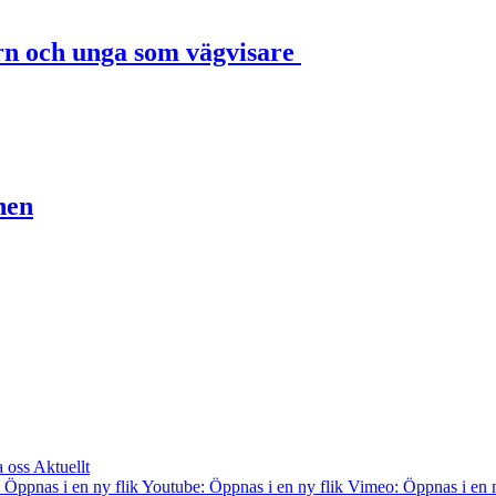
rn och unga som vägvisare
nen
a oss
Aktuellt
 Öppnas i en ny flik
Youtube: Öppnas i en ny flik
Vimeo: Öppnas i en n