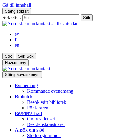
Gå till innehåll
Stäng sökfält
Sök efter:
sv
fi
en
Sök
Sök
Sök
Huvudmeny
Stäng huvudmenyn
Evenemang
Kommande evenemang
Bibliotek
Besök vårt bibliotek
För läraren
Residens B28
Om residenset
Residenskonstnärer
Ansök om stöd
Stödprogrammen