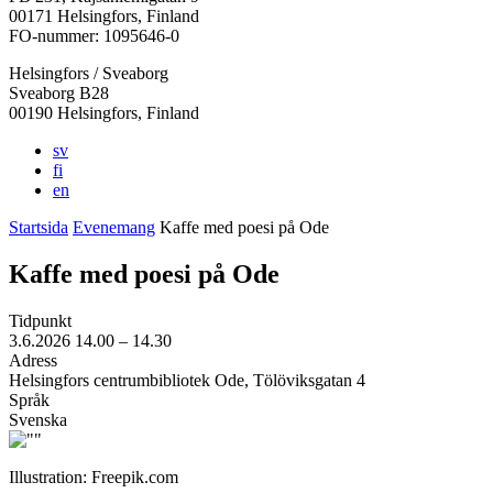
i
i
i
i
i
00171 Helsingfors, Finland
en
en
en
en
en
FO-nummer: 1095646-0
ny
ny
ny
ny
ny
Helsingfors / Sveaborg
flik
flik
flik
flik
flik
Sveaborg B28
00190 Helsingfors, Finland
sv
fi
en
Startsida
Evenemang
Kaffe med poesi på Ode
Kaffe med poesi på Ode
Tidpunkt
3.6.2026
14.00 –
14.30
Adress
Helsingfors centrumbibliotek Ode, Tölöviksgatan 4
Språk
Svenska
Illustration: Freepik.com