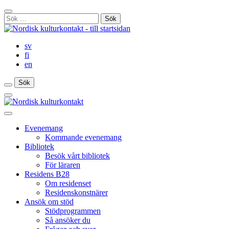
Gå
Stäng
till
Sök
sökfält
innehåll
efter:
sv
fi
en
Sök
Sök
Sök
Huvudmeny
Stäng
huvudmenyn
Evenemang
Kommande evenemang
Bibliotek
Besök vårt bibliotek
För läraren
Residens B28
Om residenset
Residenskonstnärer
Ansök om stöd
Stödprogrammen
Så ansöker du