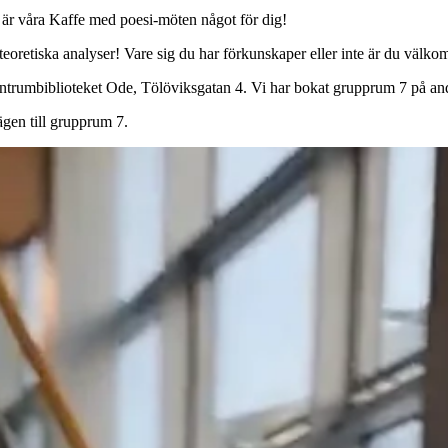
å är våra Kaffe med poesi-möten något för dig!
aturteoretiska analyser! Vare sig du har förkunskaper eller inte är du v
centrumbiblioteket Ode, Tölöviksgatan 4. Vi har bokat grupprum 7 på and
ägen till grupprum 7.