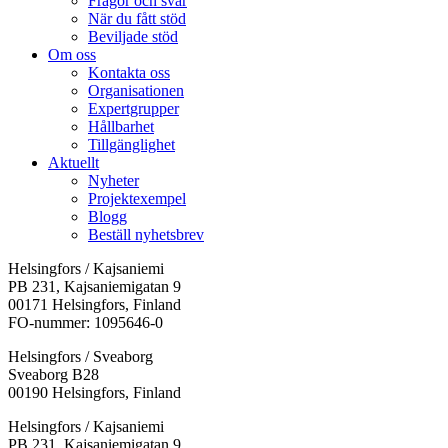
Frågor och svar
När du fått stöd
Beviljade stöd
Om oss
Kontakta oss
Organisationen
Expertgrupper
Hållbarhet
Tillgänglighet
Aktuellt
Nyheter
Projektexempel
Blogg
Beställ nyhetsbrev
Helsingfors / Kajsaniemi
PB 231, Kajsaniemigatan 9
00171 Helsingfors, Finland
FO-nummer: 1095646-0
Helsingfors / Sveaborg
Sveaborg B28
00190 Helsingfors, Finland
Facebook:
Instagram:
TikTok:
Youtube:
Vimeo:
Helsingfors / Kajsaniemi
Öppnas
Öppnas
Öppnas
Öppnas
Öppnas
PB 231, Kajsaniemigatan 9