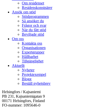
Om residenset
Residenskonstnärer
Ansök om stöd
Stödprogrammen
Så ansöker du
Frågor och svar
När du fått stöd
Beviljade stöd
Om oss
Kontakta oss
Organisationen
Expertgrupper
Hållbarhet
Tillgänglighet
Aktuellt
Nyheter
Projektexempel
Blogg
Beställ nyhetsbrev
Helsingfors / Kajsaniemi
PB 231, Kajsaniemigatan 9
00171 Helsingfors, Finland
FO-nummer: 1095646-0