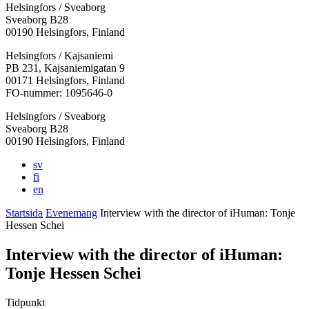
Helsingfors / Sveaborg
Sveaborg B28
00190 Helsingfors, Finland
Facebook:
Instagram:
TikTok:
Youtube:
Vimeo:
Helsingfors / Kajsaniemi
Öppnas
Öppnas
Öppnas
Öppnas
Öppnas
PB 231, Kajsaniemigatan 9
i
i
i
i
i
00171 Helsingfors, Finland
en
en
en
en
en
FO-nummer: 1095646-0
ny
ny
ny
ny
ny
Helsingfors / Sveaborg
flik
flik
flik
flik
flik
Sveaborg B28
00190 Helsingfors, Finland
sv
fi
en
Startsida
Evenemang
Interview with the director of iHuman: Tonje
Hessen Schei
Interview with the director of iHuman:
Tonje Hessen Schei
Tidpunkt