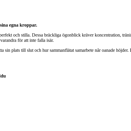
 sina egna kroppar.
rfekt och stilla. Dessa bräckliga ögonblick kräver koncentration, träning
randra för att inte falla isär.
hitta sin plats till slut och hur sammanflätat samarbete når oanade höjde
ddu