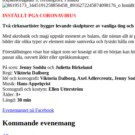
Inställt
INSTÄLLT PGA CORONAVIRUS
Två cirkusartister bygger levande skulpturer av vanliga ting och
Med akrobatik och magi uppstår moment av balans, där nästan allt är pe
bilder där olika typer av element måste samverka och fysiskt hålla om va
Föreställningen visar hur något som ser knasigt ut till en början kan 
passar alla, oavsett ålder eller språkkunskaper.
På scen:
Jenny Soddu
och
Julietta Birkeland
Regi:
Viktoria Dalborg
Idé och koreografi
:
Viktoria Dalborg, Axel Adlercreutz, Jenny So
Musik:
Hans Appelqvist
Scenografi och kostym:
Ellen Utterström
Ålder:
3+
Längd:
30 min
Öppnas
Evenemanget på Facebook
i
en
Kommande evenemang
ny
flik