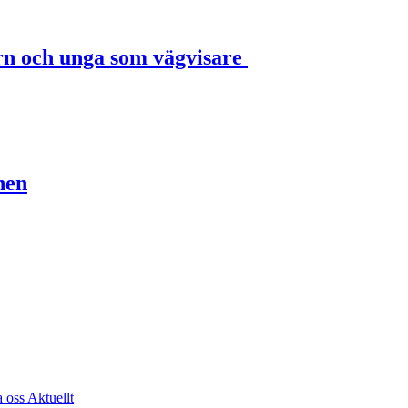
rn och unga som vägvisare
nen
a oss
Aktuellt