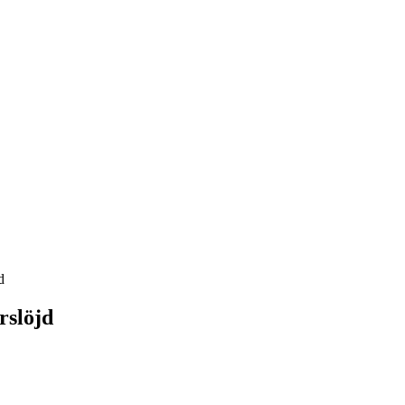
d
rslöjd