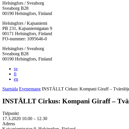
Helsingfors / Sveaborg
Sveaborg B28
00190 Helsingfors, Finland
Facebook:
Instagram:
TikTok:
Youtube:
Vimeo:
Helsingfors / Kajsaniemi
Öppnas
Öppnas
Öppnas
Öppnas
Öppnas
PB 231, Kajsaniemigatan 9
i
i
i
i
i
00171 Helsingfors, Finland
en
en
en
en
en
FO-nummer: 1095646-0
ny
ny
ny
ny
ny
Helsingfors / Sveaborg
flik
flik
flik
flik
flik
Sveaborg B28
00190 Helsingfors, Finland
sv
fi
en
Startsida
Evenemang
INSTÄLLT Cirkus: Kompani Giraff – Tvärslöj
INSTÄLLT Cirkus: Kompani Giraff – Tvä
Tidpunkt
17.3.2020
10.00 –
12.30
Adress
Kajsaniemigatan 9, Helsingfors, Finland