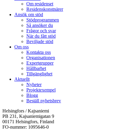
Om residenset
Residenskonstnärer
Ansök om stöd
Stödprogrammen
Så ansöker du
Frågor och svar
När du fått stöd
Beviljade stöd
Om oss
Kontakta oss
Organisationen
Expertgrupper
Hållbarhet
Tillgänglighet
Aktuellt
Nyheter
Projektexempel
Blogg
Beställ nyhetsbrev
Helsingfors / Kajsaniemi
PB 231, Kajsaniemigatan 9
00171 Helsingfors, Finland
FO-nummer: 1095646-0