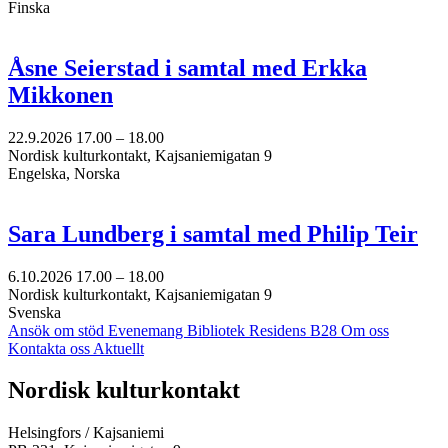
Finska
Åsne Seierstad i samtal med Erkka
Mikkonen
22.9.2026
17.00 –
18.00
Nordisk kulturkontakt, Kajsaniemigatan 9
Engelska, Norska
Sara Lundberg i samtal med Philip Teir
6.10.2026
17.00 –
18.00
Nordisk kulturkontakt, Kajsaniemigatan 9
Svenska
Ansök om stöd
Evenemang
Bibliotek
Residens B28
Om oss
Kontakta oss
Aktuellt
Facebook:
Instagram:
TikTok:
Youtube:
Vimeo:
Nordisk kulturkontakt
Öppnas
Öppnas
Öppnas
Öppnas
Öppnas
i
i
i
i
i
Helsingfors / Kajsaniemi
en
en
en
en
en