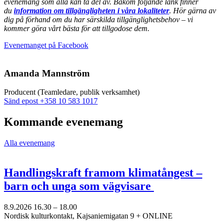
evenemang som alla kan ta del av. Bakom följande länk finner
du
information om tillgängligheten i våra lokaliteter
. Hör gärna av
dig på förhand om du har särskilda tillgänglighetsbehov – vi
kommer göra vårt bästa för att tillgodose dem.
Öppnas
Evenemanget på Facebook
i
en
ny
Amanda Mannström
flik
Producent (Teamledare, publik verksamhet)
Sänd
Sänd epost
+358 10 583 1017
epost
till
Kommande evenemang
amanda.mannstrom@nkk.org
Alla evenemang
Handlingskraft framom klimatångest –
barn och unga som vägvisare
8.9.2026
16.30 –
18.00
Nordisk kulturkontakt, Kajsaniemigatan 9 + ONLINE