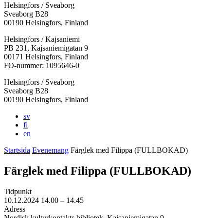
Helsingfors / Sveaborg
Sveaborg B28
00190 Helsingfors, Finland
Facebook:
Instagram:
TikTok:
Youtube:
Vimeo:
Helsingfors / Kajsaniemi
Öppnas
Öppnas
Öppnas
Öppnas
Öppnas
PB 231, Kajsaniemigatan 9
i
i
i
i
i
00171 Helsingfors, Finland
en
en
en
en
en
FO-nummer: 1095646-0
ny
ny
ny
ny
ny
Helsingfors / Sveaborg
flik
flik
flik
flik
flik
Sveaborg B28
00190 Helsingfors, Finland
sv
fi
en
Startsida
Evenemang
Färglek med Filippa (FULLBOKAD)
Färglek med Filippa (FULLBOKAD)
Tidpunkt
10.12.2024
14.00 –
14.45
Adress
Nordisk kulturkontakts bibliotek, Kajsaniemigatan 9