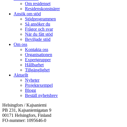
Om residenset
Residenskonstnärer
Ansök om stöd
Stödprogrammen
Så ansöker du
Frågor och svar
När du fått stöd
Beviljade stöd
Om oss
Kontakta oss
Organisationen
Expertgrupper
Hållbarhet
Tillgänglighet
Aktuellt
Nyheter
Projektexempel
Blogg
Beställ nyhetsbrev
Helsingfors / Kajsaniemi
PB 231, Kajsaniemigatan 9
00171 Helsingfors, Finland
FO-nummer: 1095646-0