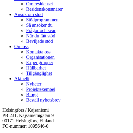
Om residenset
Residenskonstnärer
Ansök om stöd
Stödprogrammen
Så ansöker du
Frågor och svar
När du fått stöd
Beviljade stöd
Om oss
Kontakta oss
Organisationen
Expertgrupper
Hållbarhet
Tillgänglighet
Aktuellt
Nyheter
Projektexempel
Blogg
Beställ nyhetsbrev
Helsingfors / Kajsaniemi
PB 231, Kajsaniemigatan 9
00171 Helsingfors, Finland
FO-nummer: 1095646-0