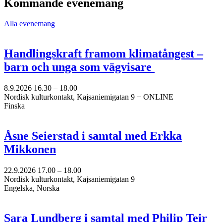
Kommande evenemang
ny
flik
Alla evenemang
Handlingskraft framom klimatångest –
barn och unga som vägvisare
8.9.2026
16.30 –
18.00
Nordisk kulturkontakt, Kajsaniemigatan 9 + ONLINE
Finska
Åsne Seierstad i samtal med Erkka
Mikkonen
22.9.2026
17.00 –
18.00
Nordisk kulturkontakt, Kajsaniemigatan 9
Engelska, Norska
Sara Lundberg i samtal med Philip Teir