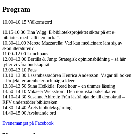
Program
10.00–10.15 Välkomstord
10.15-10.30 Tina Wigg: E-biblioteksprojektet siktar på ett e-
bibliotek med ”allt i en lucka”.
10.30–11.00 Merete Mazzarella: Vad kan medicinare lära sig av
skönlitteraturen?
11.00–12.00 Lunchpaus
12.00–13.00 Bertills & Jung: Strategisk opinionsbildning – så här
lyfter vi våra budskap rätt
13.00–13.10 Paus
13.10–13.30 Läsambassadören Henrica Andersson: Vägar till boken
– Projekt, erfarenheter och några idéer
13.30–13.50 Stina Heikkilä: Read hour – en timmes läsning
13.50–14.10 Mikaela Wickström: Den nordiska bokslukaren
14.10–14.30 Susanne Ahlroth: Från läsfrämjande till demokrati –
RFV understöder biblioteken
14.30–14.40 Årets biblioteksgärning
14.40–15.00 Avslutande ord
Öppnas
Evenemanget på Facebook
i
en