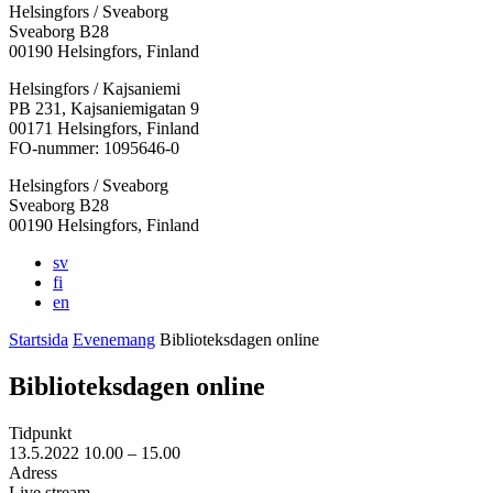
Helsingfors / Sveaborg
Sveaborg B28
00190 Helsingfors, Finland
Facebook:
Instagram:
TikTok:
Youtube:
Vimeo:
Helsingfors / Kajsaniemi
Öppnas
Öppnas
Öppnas
Öppnas
Öppnas
PB 231, Kajsaniemigatan 9
i
i
i
i
i
00171 Helsingfors, Finland
en
en
en
en
en
FO-nummer: 1095646-0
ny
ny
ny
ny
ny
Helsingfors / Sveaborg
flik
flik
flik
flik
flik
Sveaborg B28
00190 Helsingfors, Finland
sv
fi
en
Startsida
Evenemang
Biblioteks­dagen online
Biblioteks­dagen online
Tidpunkt
13.5.2022
10.00 –
15.00
Adress
Live stream