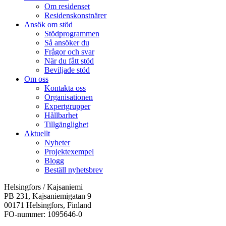
Om residenset
Residenskonstnärer
Ansök om stöd
Stödprogrammen
Så ansöker du
Frågor och svar
När du fått stöd
Beviljade stöd
Om oss
Kontakta oss
Organisationen
Expertgrupper
Hållbarhet
Tillgänglighet
Aktuellt
Nyheter
Projektexempel
Blogg
Beställ nyhetsbrev
Helsingfors / Kajsaniemi
PB 231, Kajsaniemigatan 9
00171 Helsingfors, Finland
FO-nummer: 1095646-0