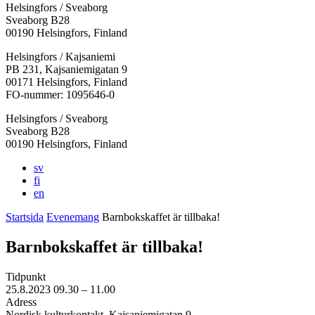
Helsingfors / Sveaborg
Sveaborg B28
00190 Helsingfors, Finland
Facebook:
Instagram:
TikTok:
Youtube:
Vimeo:
Helsingfors / Kajsaniemi
Öppnas
Öppnas
Öppnas
Öppnas
Öppnas
PB 231, Kajsaniemigatan 9
i
i
i
i
i
00171 Helsingfors, Finland
en
en
en
en
en
FO-nummer: 1095646-0
ny
ny
ny
ny
ny
Helsingfors / Sveaborg
flik
flik
flik
flik
flik
Sveaborg B28
00190 Helsingfors, Finland
sv
fi
en
Startsida
Evenemang
Barnbokskaffet är tillbaka!
Barnbokskaffet är tillbaka!
Tidpunkt
25.8.2023
09.30 –
11.00
Adress
Nordisk kulturkontakt, Kajsaniemigatan 9