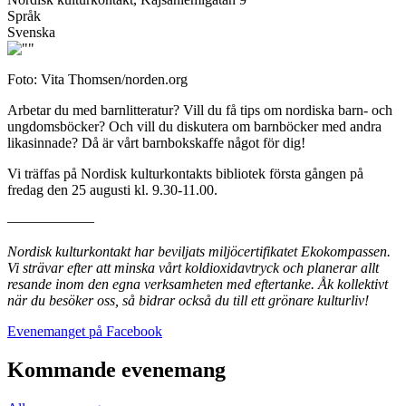
Språk
Svenska
Foto: Vita Thomsen/norden.org
Arbetar du med barnlitteratur? Vill du få tips om nordiska barn- och
ungdomsböcker? Och vill du diskutera om barnböcker med andra
likasinnade? Då är vårt barnbokskaffe något för dig!
Vi träffas på Nordisk kulturkontakts bibliotek första gången på
fredag den 25 augusti kl. 9.30-11.00.
––––––––––––
Nordisk kulturkontakt har beviljats miljöcertifikatet Ekokompassen.
Vi strävar efter att minska vårt koldioxidavtryck och planerar allt
resande inom den egna verksamheten med eftertanke. Åk kollektivt
när du besöker oss, så bidrar också du till ett grönare kulturliv!
Öppnas
Evenemanget på Facebook
i
en
Kommande evenemang
ny
flik