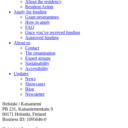
About the residency
Resident Artists
Apply for funding
Grant programmes
How to apply
FAQ
Once you’ve received funding
Approved funding
About us
Contact
The organisation
Expert groups
Sustainability
Accessibility
Updates
News
Showcases
Blog
Newsletter
Helsinki / Kaisaniemi
PB 231, Kaisaniemenkatu 9
00171 Helsinki, Finland
Business ID: 1095646-0