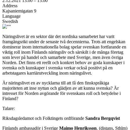
2.12.2021
13.00 –
15.00
Address
Kajsaniemigatan 9
Language
Swedish
Näringslivet är en sektor där det nordiska samarbetet har varit
framgångsrikt under de senaste två decennierna. Trots att engelskan
dominerar inom internationella bolag spelar svenskan fortfarande en
viktig roll inom Finlands näringsliv och särskilt i de många företag
som lever på handel och samarbete med Sverige, men även övriga
Norden. Det finns ett reellt och konkret behov av goda kunskaper i
svenska och kunskaper i svenska verkar också positivt på en
arbetstagares karriärutveckling inom näringslivet.
Är näringslivet en av nycklarna till att få den finskspråkiga
majoriteten att inse nyttan och glädjen av att kunna svenska? Är
intresset för Norden avgörande för svenskans roll och betydelse i
Finland?
Talare:
Riksdagsledamot och Folktingets ordförande
Sandra Bergqvist
Finlands ambassadör i Sverige
Maimo Henriksson
. (distans, Sthlm)