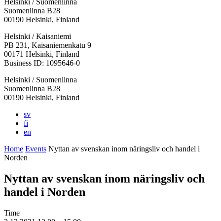
Helsinki / Suomenlinna
Suomenlinna B28
00190 Helsinki, Finland
Facebook:
Instagram:
TikTop:
Youtube:
Vimeo:
Helsinki / Kaisaniemi
Opens
Opens
Opens
Opens
Opens
PB 231, Kaisaniemenkatu 9
in
in
in
in
in
00171 Helsinki, Finland
a
a
a
a
a
Business ID: 1095646-0
new
new
new
new
new
Helsinki / Suomenlinna
tab
tab
tab
tab
tab
Suomenlinna B28
00190 Helsinki, Finland
sv
fi
en
Home
Events
Nyttan av svenskan inom näringsliv och handel i
Norden
Nyttan av svenskan inom näringsliv och
handel i Norden
Time