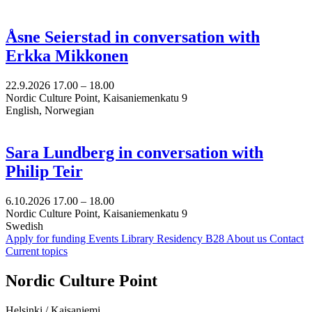
Åsne Seierstad in conversation with
Erkka Mikkonen
22.9.2026
17.00 –
18.00
Nordic Culture Point, Kaisaniemenkatu 9
English, Norwegian
Sara Lundberg in conversation with
Philip Teir
6.10.2026
17.00 –
18.00
Nordic Culture Point, Kaisaniemenkatu 9
Swedish
Apply for funding
Events
Library
Residency B28
About us
Contact
Current topics
Facebook:
Instagram:
TikTop:
Youtube:
Vimeo:
Nordic Culture Point
Opens
Opens
Opens
Opens
Opens
in
in
in
in
in
Helsinki / Kaisaniemi