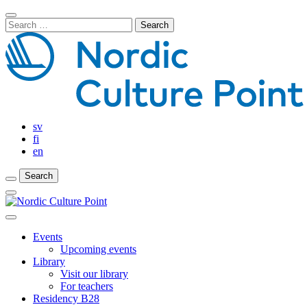
Skip
Close
to
Search
Search
content
for:
Bar
sv
fi
en
Search
Search
Search
Main
Menu
Close
main
Events
menu
Upcoming events
Library
Visit our library
For teachers
Residency B28