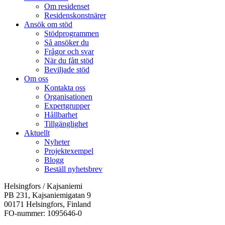
Om residenset
Residenskonstnärer
Ansök om stöd
Stödprogrammen
Så ansöker du
Frågor och svar
När du fått stöd
Beviljade stöd
Om oss
Kontakta oss
Organisationen
Expertgrupper
Hållbarhet
Tillgänglighet
Aktuellt
Nyheter
Projektexempel
Blogg
Beställ nyhetsbrev
Helsingfors / Kajsaniemi
PB 231, Kajsaniemigatan 9
00171 Helsingfors, Finland
FO-nummer: 1095646-0