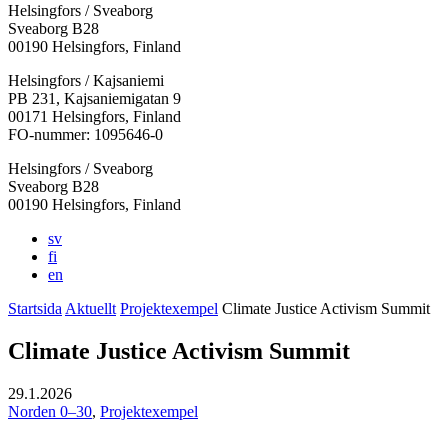
Helsingfors / Sveaborg
Sveaborg B28
00190 Helsingfors, Finland
Facebook:
Instagram:
TikTok:
Youtube:
Vimeo:
Helsingfors / Kajsaniemi
Öppnas
Öppnas
Öppnas
Öppnas
Öppnas
PB 231, Kajsaniemigatan 9
i
i
i
i
i
00171 Helsingfors, Finland
en
en
en
en
en
FO-nummer: 1095646-0
ny
ny
ny
ny
ny
Helsingfors / Sveaborg
flik
flik
flik
flik
flik
Sveaborg B28
00190 Helsingfors, Finland
sv
fi
en
Startsida
Aktuellt
Projektexempel
Climate Justice Activism Summit
Climate Justice Activism Summit
29.1.2026
Norden 0–30
,
Projektexempel