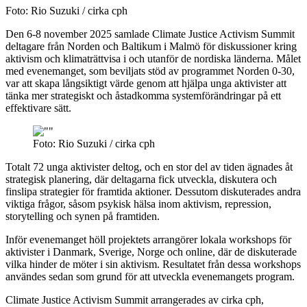
Foto: Rio Suzuki / cirka cph
Den 6-8 november 2025 samlade Climate Justice Activism Summit
deltagare från Norden och Baltikum i Malmö för diskussioner kring
aktivism och klimaträttvisa i och utanför de nordiska länderna. Målet
med evenemanget, som beviljats stöd av programmet Norden 0-30,
var att skapa långsiktigt värde genom att hjälpa unga aktivister att
tänka mer strategiskt och åstadkomma systemförändringar på ett
effektivare sätt.
Foto: Rio Suzuki / cirka cph
Totalt 72 unga aktivister deltog, och en stor del av tiden ägnades åt
strategisk planering, där deltagarna fick utveckla, diskutera och
finslipa strategier för framtida aktioner. Dessutom diskuterades andra
viktiga frågor, såsom psykisk hälsa inom aktivism, repression,
storytelling och synen på framtiden.
Inför evenemanget höll projektets arrangörer lokala workshops för
aktivister i Danmark, Sverige, Norge och online, där de diskuterade
vilka hinder de möter i sin aktivism. Resultatet från dessa workshops
användes sedan som grund för att utveckla evenemangets program.
Climate Justice Activism Summit arrangerades av cirka cph,