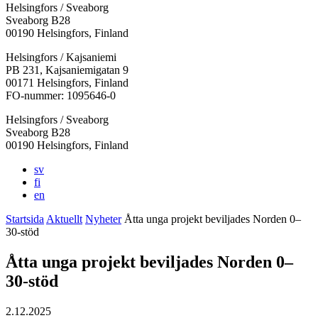
Helsingfors / Sveaborg
Sveaborg B28
00190 Helsingfors, Finland
Facebook:
Instagram:
TikTok:
Youtube:
Vimeo:
Helsingfors / Kajsaniemi
Öppnas
Öppnas
Öppnas
Öppnas
Öppnas
PB 231, Kajsaniemigatan 9
i
i
i
i
i
00171 Helsingfors, Finland
en
en
en
en
en
FO-nummer: 1095646-0
ny
ny
ny
ny
ny
Helsingfors / Sveaborg
flik
flik
flik
flik
flik
Sveaborg B28
00190 Helsingfors, Finland
sv
fi
en
Startsida
Aktuellt
Nyheter
Åtta unga projekt beviljades Norden 0–
30-stöd
Åtta unga projekt beviljades Norden 0–
30-stöd
2.12.2025