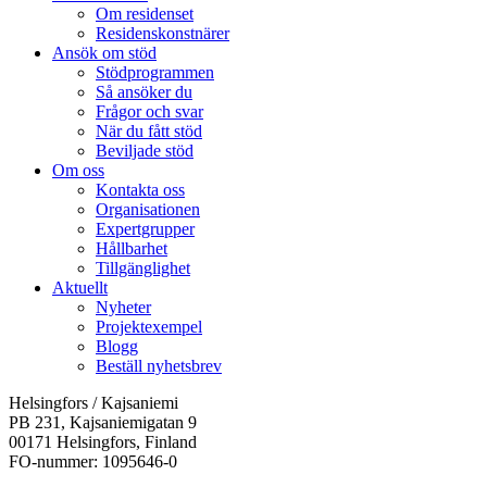
Om residenset
Residenskonstnärer
Ansök om stöd
Stödprogrammen
Så ansöker du
Frågor och svar
När du fått stöd
Beviljade stöd
Om oss
Kontakta oss
Organisationen
Expertgrupper
Hållbarhet
Tillgänglighet
Aktuellt
Nyheter
Projektexempel
Blogg
Beställ nyhetsbrev
Helsingfors / Kajsaniemi
PB 231, Kajsaniemigatan 9
00171 Helsingfors, Finland
FO-nummer: 1095646-0