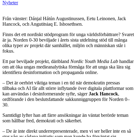
Nyheter
Från vänster: Dánjal Hátún Augustinussen, Eetu Leinonen, Jack
Hancock, och Angutitsiaq E. Isbosethsen.
Finns det ett nordiskt stödprogram för unga världsförbättrare? Svaret
är ja. Norden 0-30 beviljade i årets sista utdelning stöd till många
olika typer av projekt där samhället, miljön och människan står i
fokus.
Ett par beviljade projekt, däribland
Nordic Youth Media Lab
handlar
om att öka ungas medieanalytiska förmåga för att unga ska lära sig
identifiera desinformation och propaganda online.
– Det är oerhört viktiga teman i en tid när demokratin pressas
tillbaka och AI får allt större inflytande över digitala plattformar som
kan användas i desinformerande syfte, säger
Jack Hancock
,
ordförande i den beslutsfattande sakkunniggruppen för Norden 0–
30.
Samtidigt lyfter han att färre ansökningar än väntat berörde teman
som hållbar fred, demokrati och säkerhet.
– De är inte direkt underrepresenterade, men vi ser heller inte en så
stor våg av sådana initiativ som man kunde ha förväntat sig.