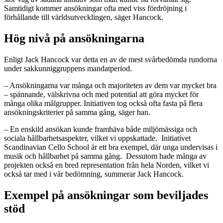
Samtidigt kommer ansökningar ofta med viss fördröjning i
förhållande till världsutvecklingen, säger Hancock.
Hög nivå på ansökningarna
Enligt Jack Hancock var detta en av de mest svårbedömda rundorna
under sakkunniggruppens mandatperiod.
– Ansökningarna var många och majoriteten av dem var mycket bra
– spännande, välskrivna och med potential att göra mycket för
många olika målgrupper. Initiativen tog också ofta fasta på flera
ansökningskriterier på samma gång, säger han.
– En enskild ansökan kunde framhäva både miljömässiga och
sociala hållbarhetsaspekter, vilket vi uppskattade. Initiativet
Scandinavian Cello School är ett bra exempel, där unga undervisas i
musik och hållbarhet på samma gång. Dessutom hade många av
projekten också en bred representation från hela Norden, vilket vi
också tar med i vår bedömning, summerar Jack Hancock.
Exempel på ansökningar som beviljades
stöd