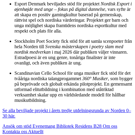
Esport Denmark beviljades stöd för projektet
Nordisk Esport i
øjenhøjde med unge – fokus på digital dannelse
, vars syfte är
att skapa en positiv gamingkultur baserad på gemenskap,
rättvist spel och nordiska värderingar. Projektet ger barn och
unga möjlighet skapa framtidens nordiska esportkultur med
respekt och plats för alla.
Stockholm Poet Society fick stöd för att samla scenpoeter från
hela Norden till
Svenska mästerskapen i poetry slam med
nordisk medverkan
i maj 2026 där publiken väljer vinnaren.
Estradpoesi är en ung genre, tonåriga finalister är inte
ovanligt, och även publiken är ung.
Scandinavian Cello School för unga musiker fick stöd för det
tvååriga nordiska talangprogammet
360° Musiker
, som bygger
på beprövade och globalt erkända pilotprojekt. En gemensamt
utformad elitutbildning i kombination med utåtriktad
verksamhet skalar upp en världsledande modell för hållbar
musikutbildning.
Se alla beviljade projekt i årets tredje utdelningsrunda av Norden 0–
30 här.
Ansök om stöd
Evenemang
Bibliotek
Residens B28
Om oss
Kontakta oss
Aktuellt