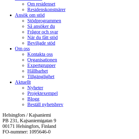
Om residenset
Residenskonstnärer
Ansök om stöd
Stödprogrammen
Så ansöker du
Frågor och svar
När du fått stöd
Beviljade stöd
Om oss
Kontakta oss
Organisationen
Expertgrupper
Hållbarhet
Tillgänglighet
Aktuellt
Nyheter
Projektexempel
Blogg
Beställ nyhetsbrev
Helsingfors / Kajsaniemi
PB 231, Kajsaniemigatan 9
00171 Helsingfors, Finland
FO-nummer: 1095646-0