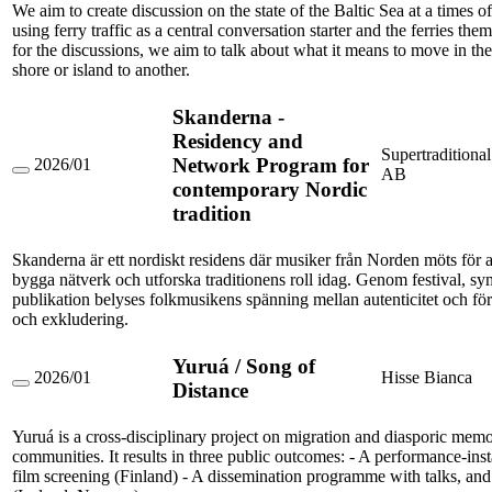
We aim to create discussion on the state of the Baltic Sea at a times o
Times
using ferry traffic as a central conversation starter and the ferries the
for the discussions, we aim to talk about what it means to move in th
shore or island to another.
Skanderna -
Residency and
Supertraditional
Network Program for
2026/01
AB
Skanderna
contemporary Nordic
-
tradition
Residency
and
Network
Skanderna är ett nordiskt residens där musiker från Norden möts för 
Program
for
bygga nätverk och utforska traditionens roll idag. Genom festival, 
contemporary
publikation belyses folkmusikens spänning mellan autenticitet och fö
Nordic
och exkludering.
tradition
Yuruá / Song of
2026/01
Hisse Bianca
Distance
Yuruá
/
Song
Yuruá is a cross-disciplinary project on migration and diasporic memo
of
communities. It results in three public outcomes: - A performance-ins
Distance
film screening (Finland) - A dissemination programme with talks, and