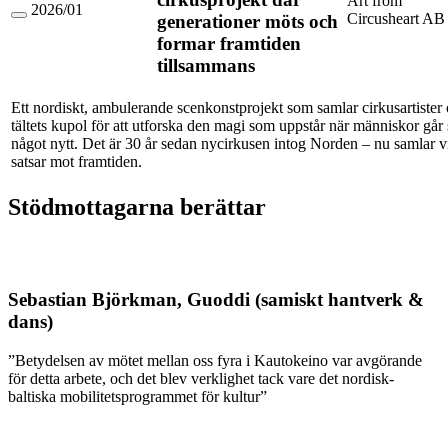
Art from
2026/01
Circusheart AB
generationer möts och
Magikern
-
formar framtiden
ett
tillsammans
nordiskt
samtida
cirkusprojekt
Ett nordiskt, ambulerande scenkonstprojekt som samlar cirkusartister
där
tältets kupol för att utforska den magi som uppstår när människor g
generationer
möts
något nytt. Det är 30 år sedan nycirkusen intog Norden – nu samlar v
och
satsar mot framtiden.
formar
framtiden
Stödmottagarna berättar
tillsammans
Sebastian Björkman, Guoddi (samiskt hantverk &
dans)
”Betydelsen av mötet mellan oss fyra i Kautokeino var avgörande
för detta arbete, och det blev verklighet tack vare det nordisk-
baltiska mobilitetsprogrammet för kultur”