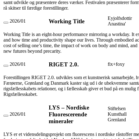
samt udvikle og præsentere deres værker. Festivalen præsenterer form
ny
nordisk
rå skitser til færdige forestillinger.
dramatik
(arbejdstitel)
Eyjolfsdottir
Working Title
2026/01
Anastina'
Working
Title
Working Title is an eight-hour performance mirroring a workday. It ex
and how time and productivity shape our lives. Through embodied acti
cost of selling one’s time, the impact of work on body and mind, and 
new futures beyond precarity.
RIGET 2.0.
2026/01
fix+foxy
RIGET
2.0.
Forestillingen RIGET 2.0. udvikles som et kunstnerisk samarbejde, h
Færøerne, Grønland og Danmark kaster sig ud i de ubekvemme samt
rigsfællesskabets relationer, og i fællesskab giver et bud på en mulig 
Rigsfællesskabet.
LYS – Nordiske
Stiftelsen
Fluorescerende
2026/01
Kunsthall
LYS
Grenland
mineraler
–
Nordiske
Fluorescerende
LYS er et vidensdelingsprojekt om fluorescens i nordiske råstoffer m
mineraler