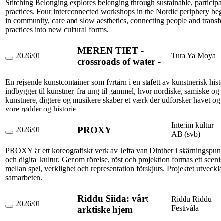
Stitching Belonging explores belonging through sustainable, particip
Care
practices. Four interconnected workshops in the Nordic periphery be
and
in community, care and slow aesthetics, connecting people and transf
Connections
practices into new cultural forms.
MEREN TIET -
2026/01
Tura Ya Moya
crossroads of water -
MEREN
TIET
-
En rejsende kunstcontainer som fyrtårn i en stafett av kunstnerisk histo
crossroads
indbygger til kunstner, fra ung til gammel, hvor nordiske, samiske o
of
water
kunstnere, digtere og musikere skaber et værk der udforsker havet og 
-
vore rødder og historie.
Interim kultur
PROXY
2026/01
AB (svb)
PROXY
PROXY är ett koreografiskt verk av Jefta van Dinther i skärningspu
och digital kultur. Genom rörelse, röst och projektion formas ett scen
mellan spel, verklighet och representation förskjuts. Projektet utveckl
samarbeten.
Riddu Siida: vårt
Riddu Riđđu
2026/01
Festivála
arktiske hjem
Riddu
Siida: