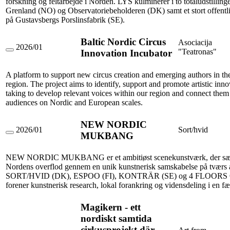
forskning og feltarbejde i Norden. LYS kulminerer i to totaludstilling
Grenland (NO) og Observatoriebeholderen (DK) samt et stort offen
på Gustavsbergs Porslinsfabrik (SE).
Baltic Nordic Circus
Asociacija
2026/01
"Teatronas"
Innovation Incubator
Baltic
Nordic
Circus
A platform to support new circus creation and emerging authors in th
Innovation
region. The project aims to identify, support and promote artistic inno
Incubator
taking to develop relevant voices within our region and connect them
audiences on Nordic and European scales.
NEW NORDIC
2026/01
Sort/hvid
MUKBANG
NEW
NORDIC
MUKBANG
NEW NORDIC MUKBANG er et ambitiøst scenekunstværk, der sætt
Nordens overflod gennem en unik kunstnerisk samskabelse på tværs 
SORT/HVID (DK), ESPOO (FI), KONTRÄR (SE) og 4 FLOOR
forener kunstnerisk research, lokal forankring og vidensdeling i en fæ
Magikern - ett
nordiskt samtida
cirkusprojekt där