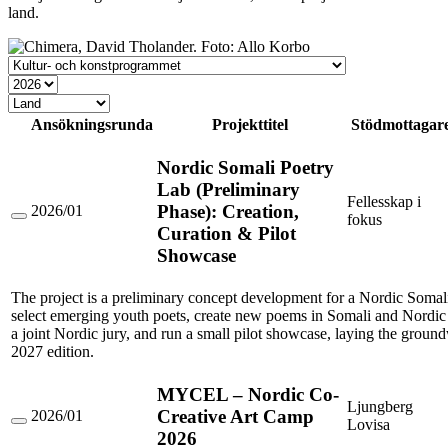
land.
Stödtyp
År
Land
Ansökningsrunda
Projekttitel
Stödmottagar
Nordic Somali Poetry
Lab (Preliminary
Fellesskap i
Phase): Creation,
2026/01
fokus
Nordic
Curation & Pilot
Somali
Showcase
Poetry
Lab
(Preliminary
The project is a preliminary concept development for a Nordic Soma
Phase):
Creation,
select emerging youth poets, create new poems in Somali and Nordic 
Curation
a joint Nordic jury, and run a small pilot showcase, laying the ground
&
2027 edition.
Pilot
Showcase
MYCEL – Nordic Co-
Ljungberg
Creative Art Camp
2026/01
Lovisa
MYCEL
2026
–