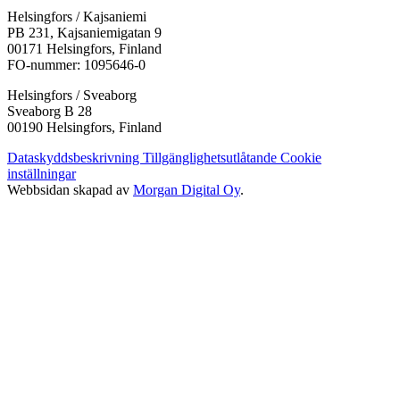
i
i
i
i
i
Helsingfors / Kajsaniemi
en
en
en
en
en
PB 231, Kajsaniemigatan 9
ny
ny
ny
ny
ny
00171 Helsingfors, Finland
flik
flik
flik
flik
flik
FO-nummer: 1095646-0
Helsingfors / Sveaborg
Sveaborg B 28
00190 Helsingfors, Finland
Dataskyddsbeskrivning
Tillgänglighetsutlåtande
Cookie
inställningar
Webbsidan skapad av
Morgan Digital Oy
.