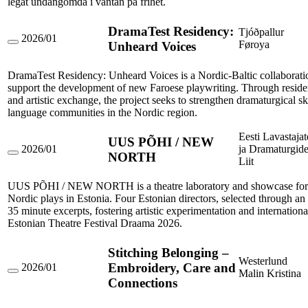
legat undangömda i väntan på frihet.
DramaTest Residency:
Tjóðpallur
2026/01
Føroya
Unheard Voices
DramaTest
Residency:
Unheard
DramaTest Residency: Unheard Voices is a Nordic-Baltic collaboratio
Voices
support the development of new Faroese playwriting. Through reside
and artistic exchange, the project seeks to strengthen dramaturgical ski
language communities in the Nordic region.
Eesti Lavastajat
UUS PÕHI / NEW
2026/01
ja Dramaturgid
NORTH
UUS
Liit
PÕHI
/
UUS PÕHI / NEW NORTH is a theatre laboratory and showcase for
NEW
Nordic plays in Estonia. Four Estonian directors, selected through an 
NORTH
35 minute excerpts, fostering artistic experimentation and internationa
Estonian Theatre Festival Draama 2026.
Stitching Belonging –
Westerlund
Embroidery, Care and
2026/01
Malin Kristina
Stitching
Connections
Belonging
–
Embroidery,