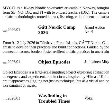
Nordic
Co-
MYCEL is a 10-day Nordic co-creative art camp in Norway, bringing t
Creative
from SE, NO, DK, and FI with two guest teachers (DK). The camp ex
Art
artistic methodologies rooted in trust, listening, embodiment and susta
Camp
2026
Gátt Nordic Camp
Åland Action
2026/01
Art rf
2026
Gátt
Nordic
Camp
From 9-12 July 2026 in Tórshavn, Faroe Islands, GÁTT Nordic Camp
2026
artists to develop their practices and build connections. Guided by th
connection across borders foster resilient artistic practices in uncertai
Object Episodes
2026/01
Jauhiainen Mirj
Object
Episodes
Object Episodes is a large-scale juggling project exploring abstraction
emergence, and experimentation in circus. Inspired by Hilma af Klint’
art, it approaches juggling not just as technique, but as a visual and
like painting or music.
Wayfinding in
2026/01
Vokal
Troubled Times
Wayfinding
in
Troubled