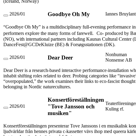
(Iceland, Norway)
Goodbye Oh My
2026/01
Iannes Bruylant
Goodbye
Oh
“Goodbye Oh My” is a multidisciplinary full-evening performance in
My
performers explore the many forms of farewell. Co- produced by B
(NO), with international partners including Kaunas Cultural Center (
DanceFest@GCDeKluize (BE) & Forsøgsstationen (DK).
Nonhuman
Dear Deer
2026/01
Nonsense AB
Dear
Deer
Dear Deer is a research-based interactive performance-installation wh
inhabit shifting roles related to deer. Probing categories like “invasiv
“overpopulated,” the work examines their links to eco-fascist thought 
belonging in Nordic naturecultures.
Konsertföreställningen
Teaterföreninge
"Tove Jansson och
2026/01
Kuling rf.
Konsertföreställningen
musiken"
"Tove
Jansson
och
Konsertföreställningen presenterar Tove Janssons i en musikalisk kon
musiken"
ljudvärldar från hennes privata c-kassetter vävs ihop med queera kär