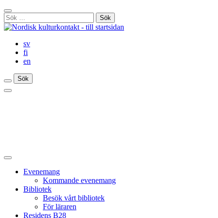
Gå
Stäng
till
Sök
sökfält
innehåll
efter:
sv
fi
en
Sök
Sök
Sök
Huvudmeny
Stäng
huvudmenyn
Evenemang
Kommande evenemang
Bibliotek
Besök vårt bibliotek
För läraren
Residens B28