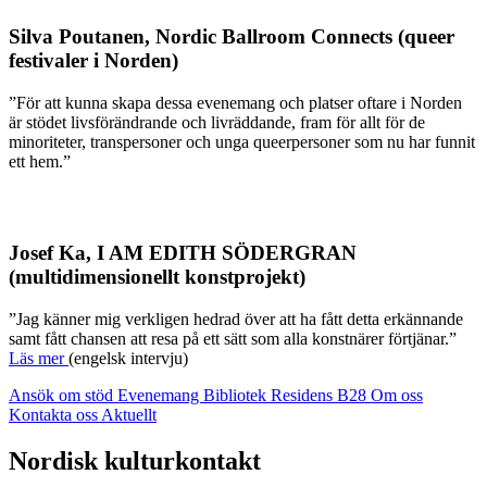
Silva Poutanen, Nordic Ballroom Connects (queer
festivaler i Norden)
”För att kunna skapa dessa evenemang och platser oftare i Norden
är stödet livsförändrande och livräddande, fram för allt för de
minoriteter, transpersoner och unga queerpersoner som nu har funnit
ett hem.”
Josef Ka, I AM EDITH SÖDERGRAN
(multidimensionellt konstprojekt)
”Jag känner mig verkligen hedrad över att ha fått detta erkännande
samt fått chansen att resa på ett sätt som alla konstnärer förtjänar.”
Läs mer
(engelsk intervju)
Ansök om stöd
Evenemang
Bibliotek
Residens B28
Om oss
Kontakta oss
Aktuellt
Facebook:
Instagram:
TikTok:
Youtube:
Vimeo:
Nordisk kulturkontakt
Öppnas
Öppnas
Öppnas
Öppnas
Öppnas