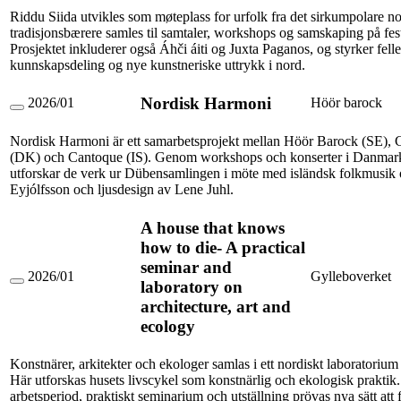
vårt
Riddu Siida utvikles som møteplass for urfolk fra det sirkumpolare n
arktiske
tradisjonsbærere samles til samtaler, workshops og samskaping på fes
hjem
Prosjektet inkluderer også Áhči áiti og Juxta Paganos, og styrker fell
kunnskapsdeling og nye kunstneriske uttrykk i nord.
Nordisk Harmoni
2026/01
Höör barock
Nordisk
Harmoni
Nordisk Harmoni är ett samarbetsprojekt mellan Höör Barock (SE),
(DK) och Cantoque (IS). Genom workshops och konserter i Danmark
utforskar de verk ur Dübensamlingen i möte med isländsk folkmusik 
Eyjólfsson och ljusdesign av Lene Juhl.
A house that knows
how to die- A practical
seminar and
2026/01
Gylleboverket
laboratory on
A
house
architecture, art and
that
ecology
knows
how
to
Konstnärer, arkitekter och ekologer samlas i ett nordiskt laboratorium
die-
Här utforskas husets livscykel som konstnärlig och ekologisk prakti
A
practical
arbetsperiod, praktiskt seminarium och utställning prövas nya sätt att