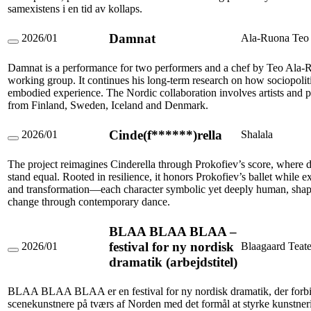
seminar
samexistens i en tid av kollaps.
and
laboratory
Damnat
on
2026/01
Ala-Ruona Teo
Damnat
architecture,
art
Damnat is a performance for two performers and a chef by Teo Ala-
and
ecology
working group. It continues his long-term research on how sociopolit
embodied experience. The Nordic collaboration involves artists and
from Finland, Sweden, Iceland and Denmark.
Cinde(f******)rella
2026/01
Shalala
Cinde(f******)rella
The project reimagines Cinderella through Prokofiev’s score, where d
stand equal. Rooted in resilience, it honors Prokofiev’s ballet while e
and transformation—each character symbolic yet deeply human, shap
change through contemporary dance.
BLAA BLAA BLAA –
festival for ny nordisk
2026/01
Blaagaard Teate
BLAA
dramatik (arbejdstitel)
BLAA
BLAA
–
BLAA BLAA BLAA er en festival for ny nordisk dramatik, der forbin
festival
scenekunstnere på tværs af Norden med det formål at styrke kunstner
for