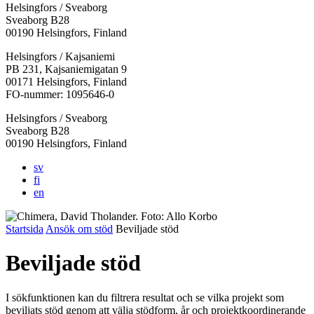
Helsingfors / Sveaborg
Sveaborg B28
00190 Helsingfors, Finland
Facebook:
Instagram:
TikTok:
Youtube:
Vimeo:
Helsingfors / Kajsaniemi
Öppnas
Öppnas
Öppnas
Öppnas
Öppnas
PB 231, Kajsaniemigatan 9
i
i
i
i
i
00171 Helsingfors, Finland
en
en
en
en
en
FO-nummer: 1095646-0
ny
ny
ny
ny
ny
Helsingfors / Sveaborg
flik
flik
flik
flik
flik
Sveaborg B28
00190 Helsingfors, Finland
sv
fi
en
Startsida
Ansök om stöd
Beviljade stöd
Beviljade stöd
I sökfunktionen kan du filtrera resultat och se vilka projekt som
beviljats stöd genom att välja stödform, år och projektkoordinerande