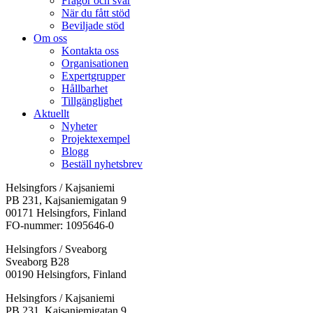
Frågor och svar
När du fått stöd
Beviljade stöd
Om oss
Kontakta oss
Organisationen
Expertgrupper
Hållbarhet
Tillgänglighet
Aktuellt
Nyheter
Projektexempel
Blogg
Beställ nyhetsbrev
Helsingfors / Kajsaniemi
PB 231, Kajsaniemigatan 9
00171 Helsingfors, Finland
FO-nummer: 1095646-0
Helsingfors / Sveaborg
Sveaborg B28
00190 Helsingfors, Finland
Facebook:
Instagram:
TikTok:
Youtube:
Vimeo:
Helsingfors / Kajsaniemi
Öppnas
Öppnas
Öppnas
Öppnas
Öppnas
PB 231, Kajsaniemigatan 9