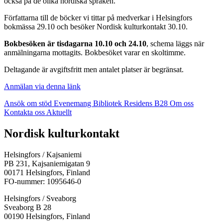
också på de olika nordiska språken.
Författarna till de böcker vi tittar på medverkar i Helsingfors
bokmässa 29.10 och besöker Nordisk kulturkontakt 30.10.
Bokbesöken är tisdagarna 10.10 och 24.10
, schema läggs när
anmälningarna mottagits. Bokbesöket varar en skoltimme.
Deltagande är avgiftsfritt men antalet platser är begränsat.
Anmälan via denna länk
Ansök om stöd
Evenemang
Bibliotek
Residens B28
Om oss
Kontakta oss
Aktuellt
Facebook:
Instagram:
TikTok:
Youtube:
Vimeo:
Nordisk kulturkontakt
Öppnas
Öppnas
Öppnas
Öppnas
Öppnas
i
i
i
i
i
Helsingfors / Kajsaniemi
en
en
en
en
en
PB 231, Kajsaniemigatan 9
ny
ny
ny
ny
ny
00171 Helsingfors, Finland
flik
flik
flik
flik
flik
FO-nummer: 1095646-0
Helsingfors / Sveaborg
Sveaborg B 28
00190 Helsingfors, Finland