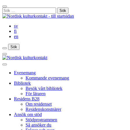
Gå
Stäng
till
Sök
sökfält
innehåll
efter:
sv
fi
en
Sök
Sök
Sök
Huvudmeny
Stäng
huvudmenyn
Evenemang
Kommande evenemang
Bibliotek
Besök vårt bibliotek
För läraren
Residens B28
Om residenset
Residenskonstnärer
Ansök om stöd
Stödprogrammen
Så ansöker du