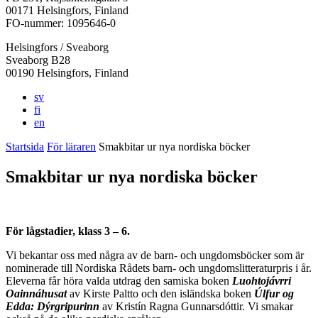
i
i
i
i
i
00171 Helsingfors, Finland
en
en
en
en
en
FO-nummer: 1095646-0
ny
ny
ny
ny
ny
Helsingfors / Sveaborg
flik
flik
flik
flik
flik
Sveaborg B28
00190 Helsingfors, Finland
sv
fi
en
Startsida
För läraren
Smakbitar ur nya nordiska böcker
Smakbitar ur nya nordiska böcker
För lågstadier, klass 3 – 6.
Vi bekantar oss med några av de barn- och ungdomsböcker som är
nominerade till Nordiska Rådets barn- och ungdomslitteraturpris i år.
Eleverna får höra valda utdrag den samiska boken
Luohtojávrri
Oainnáhusat
av Kirste Paltto och den isländska boken
Úlfur og
Edda: Dýrgripurinn
av Kristín Ragna Gunnarsdóttir. Vi smakar