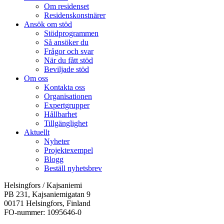
Om residenset
Residenskonstnärer
Ansök om stöd
Stödprogrammen
Så ansöker du
Frågor och svar
När du fått stöd
Beviljade stöd
Om oss
Kontakta oss
Organisationen
Expertgrupper
Hållbarhet
Tillgänglighet
Aktuellt
Nyheter
Projektexempel
Blogg
Beställ nyhetsbrev
Helsingfors / Kajsaniemi
PB 231, Kajsaniemigatan 9
00171 Helsingfors, Finland
FO-nummer: 1095646-0