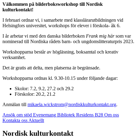
Välkommen på bilderboksworkshop till Nordisk
kulturkontakt!
I februari ordnar vi, i samarbete med klasslärarutbildningen vid
Helsingfors universitet, workshops för elever i förskola- åk 6.
I år arbetar vi med den danska bilderboken
Frank mig här
som var
nominerad till Nordiska rådets barn- och ungdomslitteraturpris 2023.
Workshopparna består av högläsning, boksamtal och kreativ
verksamhet.
Det är gratis att delta, men platserna är begränsade.
Workshopparna ordnas kl. 9.30-10.15 under följande dagar:
Skolor: 7.2, 9.2, 27.2 och 29.2
Förskolor: 20.2, 21.2
Anmälan till
mikaela.wickstrom@nordiskkulturkontakt.org
.
Ansök om stöd
Evenemang
Bibliotek
Residens B28
Om oss
Kontakta oss
Aktuellt
Facebook:
Instagram:
TikTok:
Youtube:
Vimeo:
Nordisk kulturkontakt