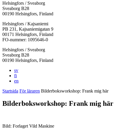
Helsingfors / Sveaborg
Sveaborg B28
00190 Helsingfors, Finland
Facebook:
Instagram:
TikTok:
Youtube:
Vimeo:
Helsingfors / Kajsaniemi
Öppnas
Öppnas
Öppnas
Öppnas
Öppnas
PB 231, Kajsaniemigatan 9
i
i
i
i
i
00171 Helsingfors, Finland
en
en
en
en
en
FO-nummer: 1095646-0
ny
ny
ny
ny
ny
Helsingfors / Sveaborg
flik
flik
flik
flik
flik
Sveaborg B28
00190 Helsingfors, Finland
sv
fi
en
Startsida
För läraren
Bilderboksworkshop: Frank mig här
Bilderboksworkshop: Frank mig här
Bild: Forlaget Vild Maskine