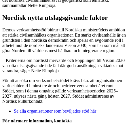
det nordiska civilsamhället såväl geografiskt som tematiskt,
sammanfattar Nette Rimpioja.
Nordisk nytta utslagsgivande faktor
Demos verksamhetsstöd bidrar till Nordiska ministerrådets ambition
att stärka civilsamhällets organisationer. Ett starkt civilsamhälle är en
grundsten i den nordiska demokratin och spelar en avgörande roll i
arbetet mot de nordiska ländernas Vision 2030, som har som mål att
göra Norden till världens mest hållbara och integrerade region.
– Kriterierna om nordiskt mervärde och kopplingen till Vision 2030
var ofta utslagsgivande i de fall där goda ansökningar viktades mot
varandra, säger Nette Rimpioja.
För att ansöka om verksamhetsstödet krävs bl.a. att organisationen
varit etablerad i minst tre år och bedriver verksamhet året runt.
Stödet, som i denna omgång gällde verksamhetsperioden 2025–
2027, utlyses nästa gång hösten 2027. Stödet administreras av
Nordisk kulturkontakt.
Se alla organisationer som beviljades stöd här
För närmare information, kontakta