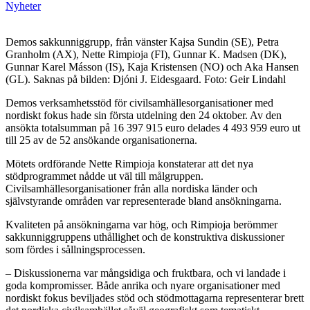
Nyheter
Demos sakkunniggrupp, från vänster Kajsa Sundin (SE), Petra
Granholm (AX), Nette Rimpioja (FI), Gunnar K. Madsen (DK),
Gunnar Karel Másson (IS), Kaja Kristensen (NO) och Aka Hansen
(GL). Saknas på bilden: Djóni J. Eidesgaard. Foto: Geir Lindahl
Demos verksamhetsstöd för civilsamhällesorganisationer med
nordiskt fokus hade sin första utdelning den 24 oktober. Av den
ansökta totalsumman på 16 397 915 euro delades 4 493 959 euro ut
till 25 av de 52 ansökande organisationerna.
Mötets ordförande Nette Rimpioja konstaterar att det nya
stödprogrammet nådde ut väl till målgruppen.
Civilsamhällesorganisationer från alla nordiska länder och
självstyrande områden var representerade bland ansökningarna.
Kvaliteten på ansökningarna var hög, och Rimpioja berömmer
sakkunniggruppens uthållighet och de konstruktiva diskussioner
som fördes i sållningsprocessen.
– Diskussionerna var mångsidiga och fruktbara, och vi landade i
goda kompromisser. Både anrika och nyare organisationer med
nordiskt fokus beviljades stöd och stödmottagarna representerar brett