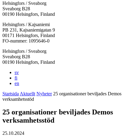
Helsingfors / Sveaborg
Sveaborg B28
00190 Helsingfors, Finland
Facebook:
Instagram:
TikTok:
Youtube:
Vimeo:
Helsingfors / Kajsaniemi
Öppnas
Öppnas
Öppnas
Öppnas
Öppnas
PB 231, Kajsaniemigatan 9
i
i
i
i
i
00171 Helsingfors, Finland
en
en
en
en
en
FO-nummer: 1095646-0
ny
ny
ny
ny
ny
Helsingfors / Sveaborg
flik
flik
flik
flik
flik
Sveaborg B28
00190 Helsingfors, Finland
sv
fi
en
Startsida
Aktuellt
Nyheter
25 organisationer beviljades Demos
verksamhetsstöd
25 organisationer beviljades Demos
verksamhetsstöd
25.10.2024