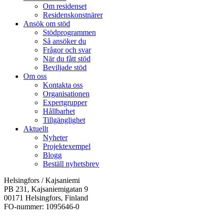
Om residenset
Residenskonstnärer
Ansök om stöd
Stödprogrammen
Så ansöker du
Frågor och svar
När du fått stöd
Beviljade stöd
Om oss
Kontakta oss
Organisationen
Expertgrupper
Hållbarhet
Tillgänglighet
Aktuellt
Nyheter
Projektexempel
Blogg
Beställ nyhetsbrev
Helsingfors / Kajsaniemi
PB 231, Kajsaniemigatan 9
00171 Helsingfors, Finland
FO-nummer: 1095646-0